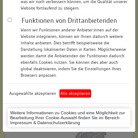
was wir noch verbessern können, um die Qualität unserer
Hausnummer:
23
Website fortlaufend zu steigern.
Funktionen von Drittanbietenden
Postleitzahl:
74354
Wenn wir Funktionen anderer Anbieter:innen auf der
Stadt-Teilort:
Besigheim
Website integrieren, können wir Ihnen dadurch weitere
Inhalte anbieten. Dies betrifft beispielsweise die
Regierungsbezirk:
Stuttgart
Darstellung lokalisierter Daten in Karten. Möglicherweise
werden damit die Anbietenden der Funktionen dadurch
Kreis:
Ludwigsburg (Landkreis)
ebenfalls Cookies nutzen. Sie können dies aber auch
global deaktivieren, indem Sie die Einstellungen Ihres
Wohnplatzschlüssel:
8118007001
Browsers anpassen.
Flurstücknummer:
keine
Ausgewählte akzeptieren
Alle akzeptieren
Historischer Straßenname:
keiner
Historische Gebäudenummer:
158
Weitere Informationen zu Cookies und eine Möglichkeit zur
Bearbeitung Ihrer Cookie-Auswahl finden Sie im Bereich
Lage des Wohnplatzes:
Impressum & Datenschutzerklärung