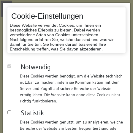
Zur Navigation springen
Zum Inhalt der Website springen
Login
|
Schriftgröße anpassen
|
Kontakt
|
Handbuch
|
Impressum
& Datenschutzerklärung
Cookie-Einstellungen
Diese Website verwendet Cookies, um Ihnen ein
bestmögliches Erlebnis zu bieten. Dabei werden
verschiedene Arten von Cookies unterschieden.
Nachfolgend erfahren Sie, welche das sind und was wir
Datenbank Bauforschung/Restaurierung
damit für Sie tun. Sie können darauf basierend Ihre
Entscheidung treffen, was Sie davon akzeptieren.
Wohn- und Geschäftshaus
Notwendig
Diese Cookies werden benötigt, um die Website technisch
ID:
158022080517
/
Datum:
04.05.2016
nutzbar zu machen, indem sie Kommunikation mit dem
Datenbestand:
Bauforschung und Restaurierung
Server und Zugriff auf sichere Bereiche der Website
ermöglichen. Die Website kann ohne diese Cookies nicht
Als PDF herunterladen:
richtig funktionieren.
Alle Inhalte dieser Seite:
/
Statistik
Objektdaten
Diese Cookies werden genutzt, um zu analysieren, welche
Bereiche der Website am besten frequentiert sind oder
Straße:
Hauptstraße