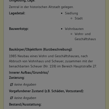
Umgebung, Lage:
Zentral in der historischen Altstadt gelegen.
Betroffene Gebäudeteile:
Lagedetail:
Siedlung
keine
Stadt
Bauwerkstyp:
Wohnbauten
7. Besitzer:in:
Deisinger, Witwe
Wohn- und
(1736)
Geschäftshaus
Bemerkung Familie:
Witwe des Hans Jacob Deisinger
Baukörper/Objektform (Kurzbeschreibung):
Bemerkung Besitz:
1985 Neubau eines Wohn und Geschäftshauses, nach
Abbruch von Wohnhaus und Scheuer, zusammen mit der
besitzt
benachbarten Scheuer (Nr. 159) im Bereich Hauptstraße 27.
Beschreibung:
Innerer Aufbau/Grundriss/
Beruf / Amt / Titel:
Zonierung:
keiner
keine Angaben
Betroffene Gebäudeteile:
Vorgefundener Zustand (z.B. Schäden, Vorzustand):
keine
keine Angaben
Bestand/Ausstattung: