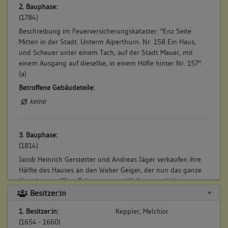
2. Bauphase:
(1784)
Beschreibung im Feuerversicherungskataster: "Enz Seite.
Mitten in der Stadt. Unterm Aiperthurn. Nr. 158 Ein Haus,
und Scheuer unter einem Tach, auf der Stadt Mauer, mit
einem Ausgang auf dieselbe, in einem Höfle hinter Nr. 157".
(a)
Betroffene Gebäudeteile:
keine
3. Bauphase:
(1814)
Jacob Heinrich Gerstetter und Andreas Jäger verkaufen ihre
Hälfte des Hauses an den Weber Geiger, der nun das ganze
Haus besitzt: "Eine Behausung und Keller ... und übrige
Hofreithe, unten in der Stadt, an der Stadtmauer und
Besitzer:in
Provisor Dieterich". (a)
1. Besitzer:in:
Keppler, Melchior
Betroffene Gebäudeteile:
(1654 - 1660)