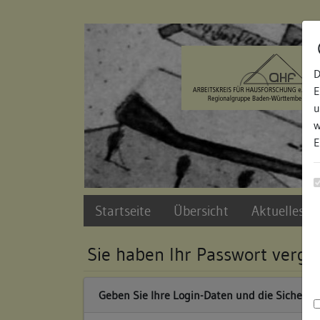
Zur Navigation springen
Zum Inhalt der Website springen
D
E
u
w
E
Startseite
Übersicht
Aktuelles u
Sie haben Ihr Passwort verge
Geben Sie Ihre Login-Daten und die Sicherhei