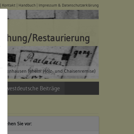
|
Kontakt
|
Handbuch
|
Impressum & Datenschutzerklärung
schung/Restaurierung
s
 Bebenhausen (ehem. Holz- und Chaisenremise)
üdwestdeutsche Beiträge
o gehen Sie vor: