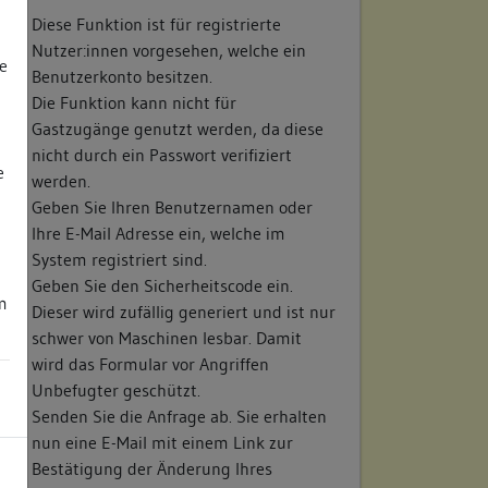
Diese Funktion ist für registrierte
Nutzer:innen vorgesehen, welche ein
e
Benutzerkonto besitzen.
Die Funktion kann nicht für
Gastzugänge genutzt werden, da diese
nicht durch ein Passwort verifiziert
e
werden.
Geben Sie Ihren Benutzernamen oder
Ihre E-Mail Adresse ein, welche im
System registriert sind.
Geben Sie den Sicherheitscode ein.
m
Dieser wird zufällig generiert und ist nur
schwer von Maschinen lesbar. Damit
wird das Formular vor Angriffen
Unbefugter geschützt.
Senden Sie die Anfrage ab. Sie erhalten
nun eine E-Mail mit einem Link zur
Bestätigung der Änderung Ihres