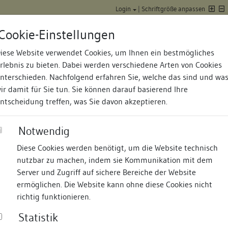
Login
|
Schriftgröße anpassen
Cookie-Einstellungen
iese Website verwendet Cookies, um Ihnen ein bestmögliches
Datenbank Baufor
rlebnis zu bieten. Dabei werden verschiedene Arten von Cookies
nterschieden. Nachfolgend erfahren Sie, welche das sind und wa
ir damit für Sie tun. Sie können darauf basierend Ihre
ntscheidung treffen, was Sie davon akzeptieren.
Kloster
Notwendig
Diese Cookies werden benötigt, um die Website technisch
nd Termine
Suche
Freie Bauforscher:innen
S
nutzbar zu machen, indem sie Kommunikation mit dem
Server und Zugriff auf sichere Bereiche der Website
ssen?
ermöglichen. Die Website kann ohne diese Cookies nicht
richtig funktionieren.
tsabfrage ein:
S
Statistik