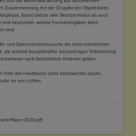
egen und die Weiterbearbeitung von bestehenden
 Im Zusammenhang mit der Eingabe der Objektdaten
 Bauphase, Konstruktion oder Besitzermodul als auch
e und beschreibt, welche Formatvorgaben beim
n sind.
jekt- und Dokumentationssuche die unterschiedlichen
, die anhand beispielhafter Suchanfragen Hilfestellung
mentationen nach bestimmten Kriterien geben.
it Hilfe des Handbuchs nicht beantworten lassen,
ular an uns richten.
and-Maerz-2020.pdf