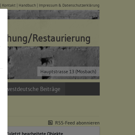
|
Kontakt
|
Handbuch
|
Impressum & Datenschutzerklärung
schung/Restaurierung
s
Hauptstrasse 13 (Mosbach)
üdwestdeutsche Beiträge
RSS-Feed abonnieren
Zuletzt bearbeitete Objekte