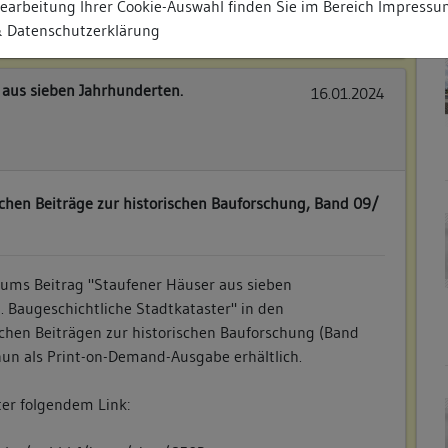
earbeitung Ihrer Cookie-Auswahl finden Sie im Bereich
Impressu
4.pdf
 Datenschutzerklärung
 aus sieben Jahrhunderten.
16.01.2024
hen Beiträge zur historischen Bauforschung, Band 09/
ums Beitrag "Staufener Häuser aus sieben
 Baugeschichtliche Stadtkataster" in den
hen Beiträgen zur historischen Bauforschung (Band
nun als Print-on-Demand-Ausgabe erhältlich.
ter folgendem Link: