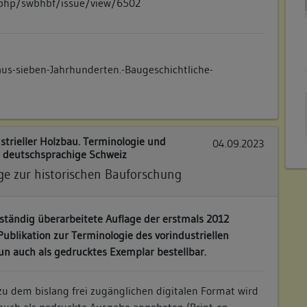
x.php/swbhbf/issue/view/6502
s-sieben-Jahrhunderten.-Baugeschichtliche-
strieller Holzbau. Terminologie und
04.09.2023
 deutschsprachige Schweiz
e zur historischen Bauforschung
llständig überarbeitete Auflage der erstmals 2012
ublikation zur Terminologie des vorindustriellen
un auch als gedrucktes Exemplar bestellbar.
u dem bislang frei zugänglichen digitalen Format wird
auch als gedruckte Ausgabe angeboten (Print-on-