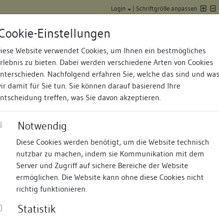
Login
|
Schriftgröße anpassen
Cookie-Einstellungen
iese Website verwendet Cookies, um Ihnen ein bestmögliches
Datenbank Baufor
rlebnis zu bieten. Dabei werden verschiedene Arten von Cookies
nterschieden. Nachfolgend erfahren Sie, welche das sind und wa
ir damit für Sie tun. Sie können darauf basierend Ihre
ntscheidung treffen, was Sie davon akzeptieren.
Notwendig
Diese Cookies werden benötigt, um die Website technisch
nd Termine
Suche
Freie Bauforscher:innen
S
nutzbar zu machen, indem sie Kommunikation mit dem
Server und Zugriff auf sichere Bereiche der Website
ermöglichen. Die Website kann ohne diese Cookies nicht
richtig funktionieren.
Statistik
äge zur historischen Bauforschung
06.11.2025