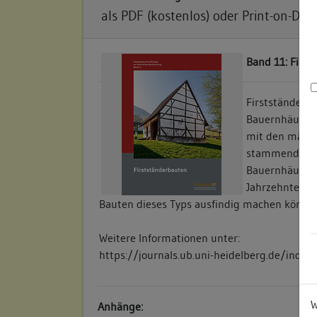
als PDF (kostenlos) oder Print-on-De
Band 11: Firs
Firstständerba
Bauernhäuser 
mit den mächti
stammenden S
Bauernhäusern,
Jahrzehnten a
Bauten dieses Typs ausfindig machen könne
Weitere Informationen unter:
https://journals.ub.uni-heidelberg.de/inde
W
Anhänge: