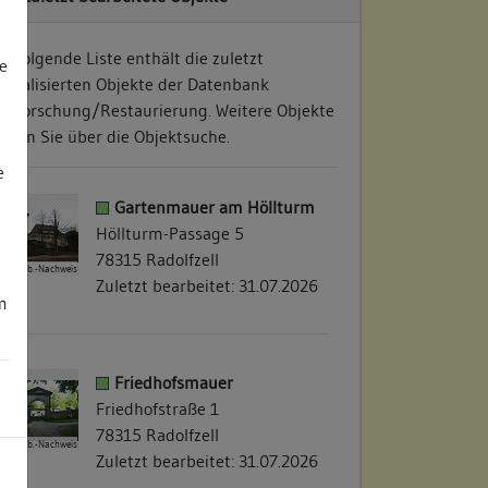
ie folgende Liste enthält die zuletzt
e
ktualisierten Objekte der Datenbank
auforschung/Restaurierung. Weitere Objekte
inden Sie über die Objektsuche.
e
Gartenmauer am Höllturm
Höllturm-Passage 5
78315 Radolfzell
Abb.-Nachweis
Zuletzt bearbeitet: 31.07.2026
m
Friedhofsmauer
Friedhofstraße 1
78315 Radolfzell
Abb.-Nachweis
Zuletzt bearbeitet: 31.07.2026