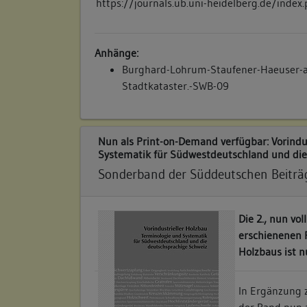
https://journals.ub.uni-heidelberg.de/inde
Anhänge:
Burghard-Lohrum-Staufener-Haeuser-au
Stadtkataster.-SWB-09
Nun als Print-on-Demand verfügbar: Vorindu
Systematik für Südwestdeutschland und die
Sonderband der Süddeutschen Beiträg
Die 2., nun vo
erschienenen P
Holzbaus ist n
In Ergänzung z
der Band nun 