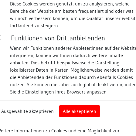
Diese Cookies werden genutzt, um zu analysieren, welche
mand verfügbar
Bereiche der Website am besten frequentiert sind oder was
D
wir noch verbessern können, um die Qualität unserer Websit
a
fortlaufend zu steigern.
tständerbauten
B
Funktionen von Drittanbietenden
f
uten zählen zu den ältesten Formen der historischen
Wenn wir Funktionen anderer Anbieter:innen auf der Websit
Südwestdeutschlands. Am bekanntesten wurden sie
integrieren, können wir Ihnen dadurch weitere Inhalte
gen, zumeist aus nachmittelalterlicher Zeit
anbieten. Dies betrifft beispielsweise die Darstellung
chwarzwaldhäusern und den sog. altoberschwäbischen
lokalisierter Daten in Karten. Möglicherweise werden damit
 doch hat die bauhistorische Forschung in den letzten
die Anbietenden der Funktionen dadurch ebenfalls Cookies
uch einen umfangreichen Bestand an mittelalterlichen
nutzen. Sie können dies aber auch global deaktivieren, inde
n.
Sie die Einstellungen Ihres Browsers anpassen.
x.php/swbhbf/issue/view/7397
Ausgewählte akzeptieren
Alle akzeptieren
eitere Informationen zu Cookies und eine Möglichkeit zur