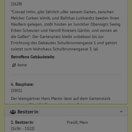
(1628)
"Conrad Imlin, gibt Jährlich ußer seinem Garten, zwischen
Melcher Corben Wittib, und Ballthas Luithardts beeden Ihren
Häußern gelegen, stoßt hinden an Junckher Obervogts Seelig
Erben Scheuren und Hannß Kniesels Gärtlin, und vornen an
die Gaßen". Der Gartenplatz bleibt unbebaut bis zur
Errichtung des Gebäudes Schulbrunnengasse 1 und gehört
zuletzt zum Wohnhaus Schulbrunnengasse 3. (a)
Betroffene Gebäudeteile:
keine
4. Bauphase:
(1901)
Der Weingärtner Hans Martin lässt auf dem Gartenstück
errichten: "Nr. 414 Eine zweistockige Scheuer an der
Schulgasse". (a)
Besitzer:in
Betroffene Gebäudeteile:
1. Besitzer:in:
Preüß, Marx
keine
(1494 - 1522)