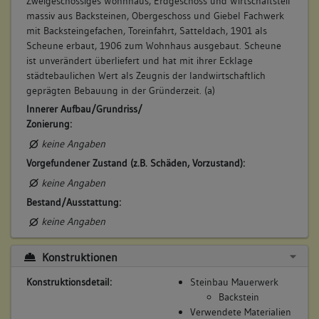
Zweigeschossiges Wohnhaus, Erdgeschoss und Wirtschaftsteil
zinst
massiv aus Backsteinen, Obergeschoss und Giebel Fachwerk
Beschreibung:
mit Backsteingefachen, Toreinfahrt, Satteldach, 1901 als
Garten
Scheune erbaut, 1906 zum Wohnhaus ausgebaut. Scheune
Beruf / Amt / Titel:
ist unverändert überliefert und hat mit ihrer Ecklage
städtebaulichen Wert als Zeugnis der landwirtschaftlich
keiner
geprägten Bebauung in der Gründerzeit. (a)
Betroffene Gebäudeteile:
Innerer Aufbau/Grundriss/
Garten
Zonierung:
keine Angaben
Vorgefundener Zustand (z.B. Schäden, Vorzustand):
7. Besitzer:in:
Martin, Hans
keine Angaben
(1901)
Bestand/Ausstattung:
Bemerkung Familie:
keine Angaben
Bemerkung Besitz:
besitzt
Konstruktionen
Beschreibung:
Konstruktionsdetail:
Steinbau Mauerwerk
Scheuer
Backstein
Beruf / Amt / Titel:
Verwendete Materialien