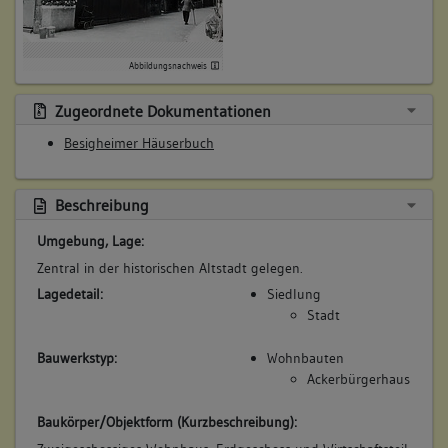
(1587 - 1628)
Bemerkung Familie:
Abbildungsnachweis
Bemerkung Besitz:
zinst
Zugeordnete Dokumentationen
Beschreibung:
Besigheimer Häuserbuch
Garten
Beruf / Amt / Titel:
Beschreibung
keiner
Betroffene Gebäudeteile:
Umgebung, Lage:
Garten
Zentral in der historischen Altstadt gelegen.
Lagedetail:
Siedlung
Stadt
6. Besitzer:in:
Imlin, Conrad
Bauwerkstyp:
Wohnbauten
(1628 - 1901)
Ackerbürgerhaus
Bemerkung Familie:
Baukörper/Objektform (Kurzbeschreibung):
Bemerkung Besitz: