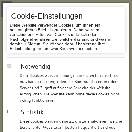
Zur Navigation springen
Zum Inhalt der Website springen
Login
|
Schriftgröße anpassen
|
Kontakt
|
Handbuch
|
Impressum
& Datenschutzerklärung
Cookie-Einstellungen
Diese Website verwendet Cookies, um Ihnen ein
bestmögliches Erlebnis zu bieten. Dabei werden
verschiedene Arten von Cookies unterschieden.
Nachfolgend erfahren Sie, welche das sind und was wir
Datenbank Bauforschung/Restaurierung
damit für Sie tun. Sie können darauf basierend Ihre
Entscheidung treffen, was Sie davon akzeptieren.
Wohnhaus u. Scheuer
Notwendig
Diese Cookies werden benötigt, um die Website technisch
ID:
178928152021
/
Datum:
04.05.2016
nutzbar zu machen, indem sie Kommunikation mit dem
Datenbestand:
Bauforschung und Restaurierung
Server und Zugriff auf sichere Bereiche der Website
ermöglichen. Die Website kann ohne diese Cookies nicht
Als PDF herunterladen:
richtig funktionieren.
Alle Inhalte dieser Seite:
/
Statistik
Objektdaten
Diese Cookies werden genutzt, um zu analysieren, welche
Bereiche der Website am besten frequentiert sind oder
Straße:
Schulbrunnengasse