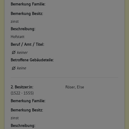
Bemerkung Familie:
Bemerkung Besitz:
5. Bauphase:
(1906)
zinst
Karl Martin lässt im Obergeschoss der Scheuer zwei Zimmer
Beschreibung:
und eine Küche einrichten: "Eine zweistockige Scheuer an der
Hofstatt
Schulgasse, zu einem Wohnhaus umgebaut". (a)
Beruf / Amt / Titel:
Betroffene Gebäudeteile:
keiner
keine
Betroffene Gebäudeteile:
keine
2. Besitzer:in:
Röser, Else
(1522 - 1555)
Bemerkung Familie:
Bemerkung Besitz:
zinst
Beschreibung: