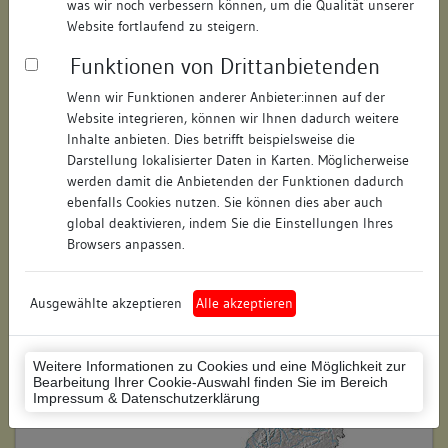
was wir noch verbessern können, um die Qualität unserer
Hausnummer:
1
Website fortlaufend zu steigern.
Funktionen von Drittanbietenden
Postleitzahl:
74354
Wenn wir Funktionen anderer Anbieter:innen auf der
Stadt-Teilort:
Besigheim
Website integrieren, können wir Ihnen dadurch weitere
Inhalte anbieten. Dies betrifft beispielsweise die
Regierungsbezirk:
Stuttgart
Darstellung lokalisierter Daten in Karten. Möglicherweise
werden damit die Anbietenden der Funktionen dadurch
Kreis:
Ludwigsburg (Landkreis)
ebenfalls Cookies nutzen. Sie können dies aber auch
global deaktivieren, indem Sie die Einstellungen Ihres
Wohnplatzschlüssel:
8118007001
Browsers anpassen.
Flurstücknummer:
keine
Ausgewählte akzeptieren
Alle akzeptieren
Historischer Straßenname:
keiner
Historische Gebäudenummer:
414
Weitere Informationen zu Cookies und eine Möglichkeit zur
Bearbeitung Ihrer Cookie-Auswahl finden Sie im Bereich
Lage des Wohnplatzes:
Impressum & Datenschutzerklärung