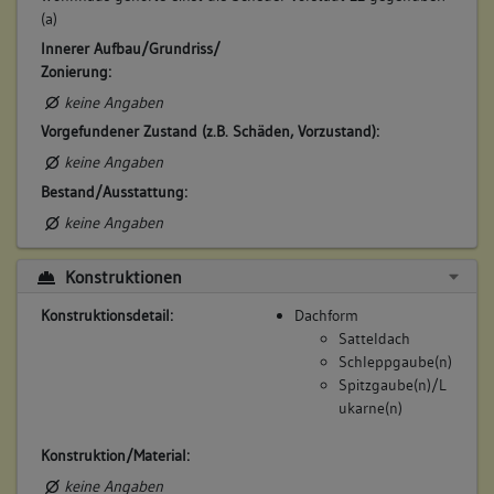
kauft
(a)
Beschreibung:
Innerer Aufbau/Grundriss/
Haus
Zonierung:
Beruf / Amt / Titel:
keine Angaben
Weber
Vorgefundener Zustand (z.B. Schäden, Vorzustand):
keine Angaben
Betroffene Gebäudeteile:
Bestand/Ausstattung:
Erdgeschoss
keine Angaben
Obergeschoss(e)
Dachgeschoss(e)
Untergeschoss(e)
Konstruktionen
Konstruktionsdetail:
Dachform
Satteldach
6. Besitzer:in:
Eisenmenger, Abraham
Schleppgaube(n)
(1689 - 1707)
Spitzgaube(n)/L
ukarne(n)
Bemerkung Familie:
Bemerkung Besitz:
Konstruktion/Material:
ertauscht gegen Amtsgerichtsgasse 8
keine Angaben