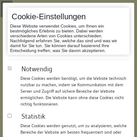
Zur Navigation springen
Zum Inhalt der Website springen
Login
|
Schriftgröße anpassen
|
Kontakt
|
Handbuch
|
Impressum
& Datenschutzerklärung
Cookie-Einstellungen
Diese Website verwendet Cookies, um Ihnen ein
bestmögliches Erlebnis zu bieten. Dabei werden
verschiedene Arten von Cookies unterschieden.
Nachfolgend erfahren Sie, welche das sind und was wir
Datenbank Bauforschung/Restaurierung
damit für Sie tun. Sie können darauf basierend Ihre
Entscheidung treffen, was Sie davon akzeptieren.
Wohnhaus
Notwendig
Diese Cookies werden benötigt, um die Website technisch
ID:
160327220015
/
Datum:
04.05.2016
nutzbar zu machen, indem sie Kommunikation mit dem
Datenbestand:
Bauforschung und Restaurierung
Server und Zugriff auf sichere Bereiche der Website
ermöglichen. Die Website kann ohne diese Cookies nicht
Als PDF herunterladen:
richtig funktionieren.
Alle Inhalte dieser Seite:
/
Statistik
Objektdaten
Diese Cookies werden genutzt, um zu analysieren, welche
Bereiche der Website am besten frequentiert sind oder
Straße:
Vorstadt