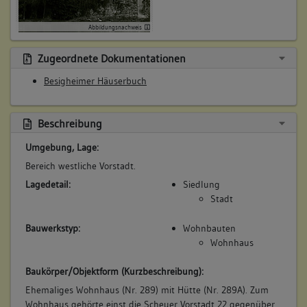
Bemerkung Besitz:
kauft von Witwe Lettersch und Aspacher
Abbildungsnachweis
Beschreibung:
Haus
Zugeordnete Dokumentationen
Beruf / Amt / Titel:
Besigheimer Häuserbuch
Metzger
Betroffene Gebäudeteile:
Beschreibung
Erdgeschoss
Umgebung, Lage:
Obergeschoss(e)
Bereich westliche Vorstadt.
Dachgeschoss(e)
Untergeschoss(e)
Lagedetail:
Siedlung
Stadt
Bauwerkstyp:
Wohnbauten
5. Besitzer:in:
Itzlinger, Hans Conrad
Wohnhaus
(1688 - 1689)
Bemerkung Familie:
Baukörper/Objektform (Kurzbeschreibung):
Ehemaliges Wohnhaus (Nr. 289) mit Hütte (Nr. 289A). Zum
Bemerkung Besitz:
Wohnhaus gehörte einst die Scheuer Vorstadt 22 gegenüber.