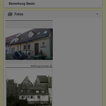
Bemerkung Besitz:
besitzt anteilig
Fotos
Beschreibung:
Haus, Garten
Beruf / Amt / Titel:
keiner
Betroffene Gebäudeteile:
Erdgeschoss
Obergeschoss(e)
Dachgeschoss(e)
Untergeschoss(e)
Abbildungsnachweis
Garten
4. Besitzer:in:
Gebhardt, Gotthardt
(1680 - 1688)
Bemerkung Familie: