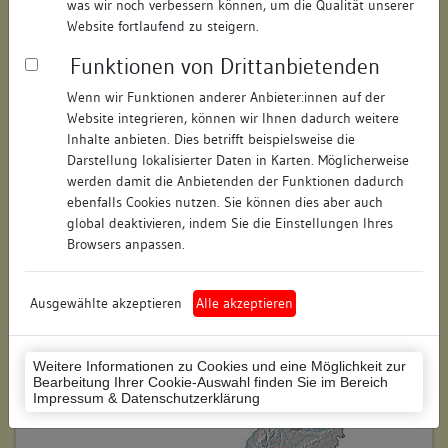
was wir noch verbessern können, um die Qualität unserer
Hausnummer:
23
Website fortlaufend zu steigern.
Funktionen von Drittanbietenden
Postleitzahl:
74354
Wenn wir Funktionen anderer Anbieter:innen auf der
Stadt-Teilort:
Besigheim
Website integrieren, können wir Ihnen dadurch weitere
Inhalte anbieten. Dies betrifft beispielsweise die
Regierungsbezirk:
Stuttgart
Darstellung lokalisierter Daten in Karten. Möglicherweise
werden damit die Anbietenden der Funktionen dadurch
Kreis:
Ludwigsburg (Landkreis)
ebenfalls Cookies nutzen. Sie können dies aber auch
global deaktivieren, indem Sie die Einstellungen Ihres
Wohnplatzschlüssel:
8118007001
Browsers anpassen.
Flurstücknummer:
keine
Ausgewählte akzeptieren
Alle akzeptieren
Historischer Straßenname:
keiner
Historische Gebäudenummer:
158
Weitere Informationen zu Cookies und eine Möglichkeit zur
Bearbeitung Ihrer Cookie-Auswahl finden Sie im Bereich
Lage des Wohnplatzes:
Impressum & Datenschutzerklärung