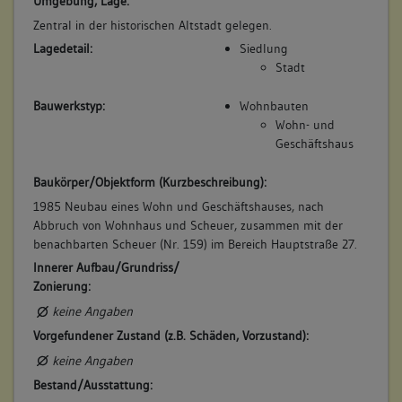
Umgebung, Lage:
Zentral in der historischen Altstadt gelegen.
Betroffene Gebäudeteile:
Lagedetail:
Siedlung
keine
Stadt
Bauwerkstyp:
Wohnbauten
7. Besitzer:in:
Deisinger, Witwe
Wohn- und
(1736)
Geschäftshaus
Bemerkung Familie:
Witwe des Hans Jacob Deisinger
Baukörper/Objektform (Kurzbeschreibung):
Bemerkung Besitz:
1985 Neubau eines Wohn und Geschäftshauses, nach
Abbruch von Wohnhaus und Scheuer, zusammen mit der
besitzt
benachbarten Scheuer (Nr. 159) im Bereich Hauptstraße 27.
Beschreibung:
Innerer Aufbau/Grundriss/
Beruf / Amt / Titel:
Zonierung:
keiner
keine Angaben
Betroffene Gebäudeteile:
Vorgefundener Zustand (z.B. Schäden, Vorzustand):
keine
keine Angaben
Bestand/Ausstattung: