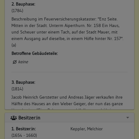
2. Bauphase:
(1784)
Beschreibung im Feuerversicherungskataster: "Enz Seite.
Mitten in der Stadt. Unterm Aiperthurn. Nr. 158 Ein Haus,
und Scheuer unter einem Tach, auf der Stadt Mauer, mit
einem Ausgang auf dieselbe, in einem Höfle hinter Nr. 157".
(a)
Betroffene Gebäudeteile:
keine
3. Bauphase:
(1814)
Jacob Heinrich Gerstetter und Andreas Jäger verkaufen ihre
Hälfte des Hauses an den Weber Geiger, der nun das ganze
Haus besitzt: "Eine Behausung und Keller ... und übrige
Hofreithe, unten in der Stadt, an der Stadtmauer und
Besitzer:in
Provisor Dieterich". (a)
1. Besitzer:in:
Keppler, Melchior
Betroffene Gebäudeteile:
(1654 - 1660)