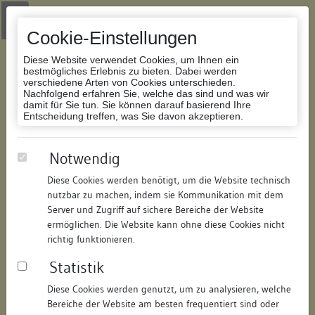
Zur Navigation springen
Zum Inhalt der Website springen
Login
|
Schriftgröße anpassen
|
Kontakt
|
Handbuch
|
Impressum
& Datenschutzerklärung
Cookie-Einstellungen
Diese Website verwendet Cookies, um Ihnen ein
bestmögliches Erlebnis zu bieten. Dabei werden
verschiedene Arten von Cookies unterschieden.
Nachfolgend erfahren Sie, welche das sind und was wir
Datenbank Bauforschung/Restaurierung
damit für Sie tun. Sie können darauf basierend Ihre
Entscheidung treffen, was Sie davon akzeptieren.
Wohn- und Geschäftshaus
Notwendig
Diese Cookies werden benötigt, um die Website technisch
ID:
158022080517
/
Datum:
04.05.2016
nutzbar zu machen, indem sie Kommunikation mit dem
Datenbestand:
Bauforschung und Restaurierung
Server und Zugriff auf sichere Bereiche der Website
ermöglichen. Die Website kann ohne diese Cookies nicht
Als PDF herunterladen:
richtig funktionieren.
Alle Inhalte dieser Seite:
/
Statistik
Objektdaten
Diese Cookies werden genutzt, um zu analysieren, welche
Bereiche der Website am besten frequentiert sind oder
Straße:
Hauptstraße