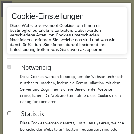
Zur Navigation springen
Zum Inhalt der Website springen
Login
|
Schriftgröße anpassen
|
Kontakt
|
Handbuch
|
Impressum
& Datenschutzerklärung
Cookie-Einstellungen
Diese Website verwendet Cookies, um Ihnen ein
bestmögliches Erlebnis zu bieten. Dabei werden
verschiedene Arten von Cookies unterschieden.
Nachfolgend erfahren Sie, welche das sind und was wir
Datenbank Bauforschung/Restaurierung
damit für Sie tun. Sie können darauf basierend Ihre
Entscheidung treffen, was Sie davon akzeptieren.
Wohn- und Geschäftshaus
Notwendig
Diese Cookies werden benötigt, um die Website technisch
ID:
120427579317
/
Datum:
04.05.2016
nutzbar zu machen, indem sie Kommunikation mit dem
Datenbestand:
Bauforschung und Restaurierung
Server und Zugriff auf sichere Bereiche der Website
ermöglichen. Die Website kann ohne diese Cookies nicht
Als PDF herunterladen:
richtig funktionieren.
Alle Inhalte dieser Seite:
/
Statistik
Objektdaten
Diese Cookies werden genutzt, um zu analysieren, welche
Bereiche der Website am besten frequentiert sind oder
Straße:
Hauptstraße