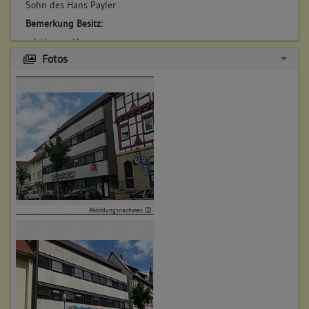
Sohn des Hans Payler
Bemerkung Besitz:
erhält vom Vater
Fotos
Beschreibung:
Beruf / Amt / Titel:
Ratsherr
Betroffene Gebäudeteile:
keine
4. Besitzer:in:
Schrempf, Joseph
(1737 - 1744)
Abbildungsnachweis
Bemerkung Familie:
Bemerkung Besitz:
Kauft 1/2 von Payler
Beschreibung: