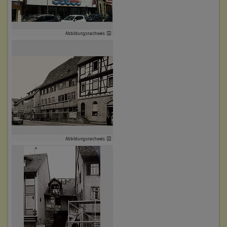
Beruf / Amt / Titel:
Wagner
Abbildungsnachweis
Betroffene Gebäudeteile:
keine
5. Besitzer:in:
Bellmann, Joseph
(1744 - 1745)
Bemerkung Familie:
Schwiegersohn des Eberhard Payler
Bemerkung Besitz:
Abbildungsnachweis
kauft und erbt 1/2
Beschreibung:
Beruf / Amt / Titel:
Schneider
Betroffene Gebäudeteile: