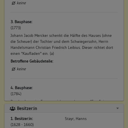
keine
3. Bauphase:
(1773)
Johann Jacob Mercker schenkt die Hälfte des Hauses (ohne
die Scheuer) der Tochter und dem Schwiegersohn, Herrn
Handelsmann Christian Friedrich Leibius. Dieser richtet dort
einen "Kaufladen" ein. (a)
Betroffene Gebäudeteile:
keine
4. Bauphase:
(1784)
Beschreibung im Feuerversicherungskataster: "Enz Seite.
Mitten in der Stadt. Unterm Aiperthurn. Nr. 167 Ein Haus und
Besitzer:in
Keller mit einem Kaufladen, dermalen das Posthaus, in der
1. Besitzer:in:
Stayr, Hanns
Gaß zur Aiperthurn Strasse, gegenüber von Nr. 157. Nr. 167A
(1628 - 1660)
Eine Scheuer neben Nr. 166 und Nr. 167". (a)