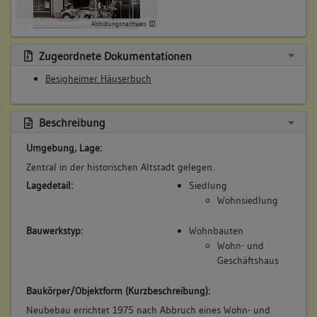
keine
Abbildungsnachweis
6. Besitzer:in:
Landauer, Johann Christoph
Zugeordnete Dokumentationen
(1745 - 1751)
Besigheimer Häuserbuch
Bemerkung Familie:
Bemerkung Besitz:
Beschreibung
kauft von Schrempf und Bellmann
Beschreibung:
Umgebung, Lage:
Haus
Zentral in der historischen Altstadt gelegen.
Beruf / Amt / Titel:
Lagedetail:
Siedlung
Metzger
Wohnsiedlung
Sonnenwirt
Bauwerkstyp:
Wohnbauten
Betroffene Gebäudeteile:
Wohn- und
Geschäftshaus
Erdgeschoss
Obergeschoss(e)
Baukörper/Objektform (Kurzbeschreibung):
Dachgeschoss(e)
Untergeschoss(e)
Neubebau errichtet 1975 nach Abbruch eines Wohn- und