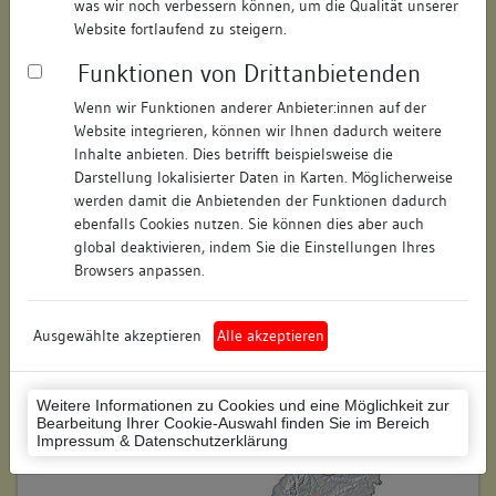
was wir noch verbessern können, um die Qualität unserer
Hausnummer:
16
Website fortlaufend zu steigern.
Funktionen von Drittanbietenden
Postleitzahl:
74354
Wenn wir Funktionen anderer Anbieter:innen auf der
Stadt-Teilort:
Besigheim
Website integrieren, können wir Ihnen dadurch weitere
Inhalte anbieten. Dies betrifft beispielsweise die
Regierungsbezirk:
Stuttgart
Darstellung lokalisierter Daten in Karten. Möglicherweise
werden damit die Anbietenden der Funktionen dadurch
Kreis:
Ludwigsburg (Landkreis)
ebenfalls Cookies nutzen. Sie können dies aber auch
global deaktivieren, indem Sie die Einstellungen Ihres
Wohnplatzschlüssel:
8118007001
Browsers anpassen.
Flurstücknummer:
keine
Ausgewählte akzeptieren
Alle akzeptieren
Historischer Straßenname:
keiner
Historische Gebäudenummer:
167
Weitere Informationen zu Cookies und eine Möglichkeit zur
Bearbeitung Ihrer Cookie-Auswahl finden Sie im Bereich
Lage des Wohnplatzes:
Impressum & Datenschutzerklärung