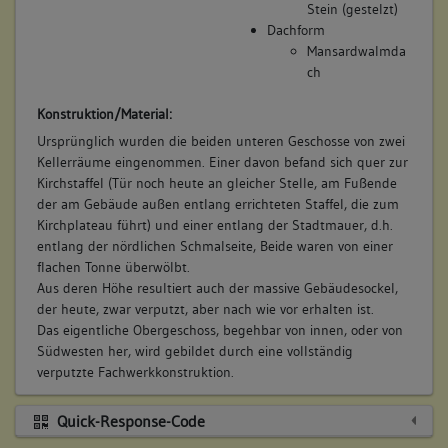
Verwendete Materialien
Bemerkung Familie:
Stein (gestelzt)
Stein
Dachform
Bemerkung Besitz:
Gewölbe
Mansardwalmda
Tonnengewölbe
kauft
ch
Dachgerüst Grundsystem
Beschreibung:
Sparrendach, q. geb. mit liegendem Stuhl
Konstruktion/Material:
Amtsbehausung
Dachform
Ursprünglich wurden die beiden unteren Geschosse von zwei
Beruf / Amt / Titel:
Mansardwalmdach
Kellerräume eingenommen. Einer davon befand sich quer zur
Expeditionsrat
Kirchstaffel (Tür noch heute an gleicher Stelle, am Fußende
Untervogt
der am Gebäude außen entlang errichteten Staffel, die zum
Kirchplateau führt) und einer entlang der Stadtmauer, d.h.
10. Bauphase:
Betroffene Gebäudeteile:
entlang der nördlichen Schmalseite, Beide waren von einer
(1743)
keine
flachen Tonne überwölbt.
Der Expeditionsrat Victor Stephan Essich, Untervogt zu
Aus deren Höhe resultiert auch der massive Gebäudesockel,
Besigheim, der bereits das Soelchow'sche Haus besitzt, kauft
der heute, zwar verputzt, aber nach wie vor erhalten ist.
auch das Deutsche Schulhaus: "Eine Behausung, samt dem
Das eigentliche Obergeschoss, begehbar von innen, oder von
12. Besitzer:in:
Essich, Victor Stephan
dabey befindl. Kuchingärttlen, darinnen bisher die Teutsche
Südwesten her, wird gebildet durch eine vollständig
(1743 - 1789)
Schul gehalten worden, oben in der Statt, zwischen der
verputzte Fachwerkkonstruktion.
Bemerkung Familie:
Allmand und sich selbst stehend, welches Haus ... Herr
Expeditionsrath, Vogt Essich anno 1743 von Fürstl.
Bemerkung Besitz:
Quick-Response-Code
Kirchenraths Collegio erkauft, und nachgehends solches
besitzt
nebst seinem Soelchow'schen Haus vom Boden niederreißen