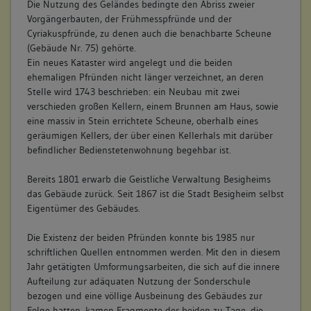
Die Nutzung des Geländes bedingte den Abriss zweier
Vorgängerbauten, der Frühmesspfründe und der
Cyriakuspfründe, zu denen auch die benachbarte Scheune
(Gebäude Nr. 75) gehörte.
Ein neues Kataster wird angelegt und die beiden
ehemaligen Pfründen nicht länger verzeichnet, an deren
Stelle wird 1743 beschrieben: ein Neubau mit zwei
verschieden großen Kellern, einem Brunnen am Haus, sowie
eine massiv in Stein errichtete Scheune, oberhalb eines
geräumigen Kellers, der über einen Kellerhals mit darüber
befindlicher Bedienstetenwohnung begehbar ist.
Bereits 1801 erwarb die Geistliche Verwaltung Besigheims
das Gebäude zurück. Seit 1867 ist die Stadt Besigheim selbst
Eigentümer des Gebäudes.
Die Existenz der beiden Pfründen konnte bis 1985 nur
schriftlichen Quellen entnommen werden. Mit den in diesem
Jahr getätigten Umformungsarbeiten, die sich auf die innere
Aufteilung zur adäquaten Nutzung der Sonderschule
bezogen und eine völlige Ausbeinung des Gebäudes zur
Folge hatten, kamen Fragmente der beiden zu Tage, die