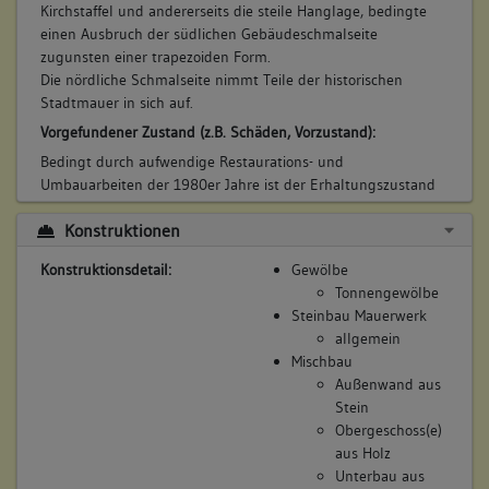
Kirchstaffel und andererseits die steile Hanglage, bedingte
Das Essichsche Freihaus wird durch Untervogt Essich
einen Ausbruch der südlichen Gebäudeschmalseite
errichtet: ein Neubau mit zwei verschieden großen Kellern,
zugunsten einer trapezoiden Form.
10. Besitzer:in:
Soelchow von, Daniel
einem Brunnen am Haus, sowie eine massiv in Stein
Die nördliche Schmalseite nimmt Teile der historischen
(1730 - 1742)
errichtete Scheune, oberhalb eines geräumigen Kellers, der
Stadtmauer in sich auf.
über einen Kellerhals mit darüber befindlicher
Bemerkung Familie:
Vorgefundener Zustand (z.B. Schäden, Vorzustand):
Bedienstetenwohnung begehbar ist. Weiter befindet sich ein
Bemerkung Besitz:
Stall auf dem Hofgelände, das als eigenständiger Bezirk
Bedingt durch aufwendige Restaurations- und
kauft
durch eine Mauer von der Stadt abgegrenzt wurde.
Umbauarbeiten der 1980er Jahre ist der Erhaltungszustand
beider Gebäude sehr gut.
Beschreibung:
Betroffene Gebäudeteile:
Konstruktionen
Bestand/Ausstattung:
Amtsbehausung
keine
Schulische Nutzung durch die Stadt Besigheim.
Beruf / Amt / Titel:
Konstruktionsdetail:
Gewölbe
Bauwerkstyp:
Tonnengewölbe
Soldat
Ländl./ landwirtschaftl. Bauten/ städtische Nebengeb.
Steinbau Mauerwerk
Herrenhaus
allgemein
Betroffene Gebäudeteile:
Mischbau
Konstruktionsdetail:
keine
Außenwand aus
Mischbau
Stein
Obergeschoss(e) aus Holz
Obergeschoss(e)
11. Besitzer:in:
Essich, Victor Stephan
Steinbau Mauerwerk
aus Holz
(1742 - 1743)
Bruchstein
Unterbau aus