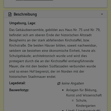
Bemerkung Besitz:
Allmendgeßlin ... ist zu einer Ampts Behaußung geordnet,
und vor wenig Jahren gegen der Kirchen hinauß ein new
kauft von Spellenberger
Gebew daran gestoßen, und gebawt worden". (BHB)
Beschreibung
Beschreibung:
Betroffene Gebäudeteile:
Umgebung, Lage:
Amtsbehausung
keine
Das Gebäudeensemble, gebildet aus Haus Nr. 75 und Nr. 79,
Beruf / Amt / Titel:
befindet sich am oberen Ende der historischen Altstadt
keiner
Besigheims an der stark abfallenden Kirchstaffel, bzw.
Betroffene Gebäudeteile:
7. Bauphase:
Kirchstraße. Die beiden Häuser bilden, soweit nachweisbar,
(1601)
seitdem sie bestehen eine ökonomische Einheit, heute als
keine
Das Anwesen wird verkauft an den Stadtschreiber Jacob
Schulgebäude; architektonisch wurde und wird dies
Greis. Nach dem Lagerbuch der Vogtei zinst Stadtschreiber
protegiert durch die an der Kirchstaffel entlangführende
"Jacob Greys ußer seinem Hauß, Hofraithen, Scheuren, und
Mauer, die mit den beiden Südfassaden verbunden wurde
8. Besitzer:in:
Rohrauer, Hermann
Gärtlin, zwischen Ihm selbsten, und der Allmend einerseits,
und so einen Hof begrenzt, der im Norden mit der
(1713 - 1715)
und anderseits dem Schulhauß und dem Kyrchhoff gelegen,
historischen Stadtmauer endet.
Bemerkung Familie:
stoßt vornen an die Allmend, und hinden an die
Lagedetail:
keine Angaben
Bemerkung Besitz:
Stattmauren". Außerdem besitzt er direkt unterhalb eine
Bauwerkstyp:
Anlagen für Bildung,
"Hoffraithen, darauff ein Häußlin vor diesem gestanden ...
kauft
Kunst und Wissenschaft
zwischen Marx Eisenkrämers Garten, und Ihm,
Beschreibung:
Schule,
Stattschreybern selbsten". (BHB)
Kindergarten
Amtsbehausung
Betroffene Gebäudeteile:
Ländl./ landwirtschaftl.