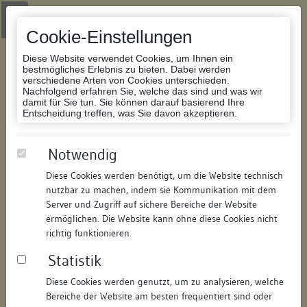
Zur Navigation springen
Zum Inhalt der Website springen
Login
|
Schriftgröße anpassen
|
Kontakt
|
Handbuch
|
Impressum
& Datenschutzerklärung
Cookie-Einstellungen
Diese Website verwendet Cookies, um Ihnen ein
bestmögliches Erlebnis zu bieten. Dabei werden
verschiedene Arten von Cookies unterschieden.
Nachfolgend erfahren Sie, welche das sind und was wir
Datenbank Bauforschung/Restaurierung
damit für Sie tun. Sie können darauf basierend Ihre
Entscheidung treffen, was Sie davon akzeptieren.
Schulgebäude; ehemalige
Notwendig
Lateinschule
Diese Cookies werden benötigt, um die Website technisch
nutzbar zu machen, indem sie Kommunikation mit dem
ID:
291319089068
/
Datum:
12.03.2009
Server und Zugriff auf sichere Bereiche der Website
Datenbestand:
Bauforschung und Restaurierung
ermöglichen. Die Website kann ohne diese Cookies nicht
richtig funktionieren.
Als PDF herunterladen:
Statistik
Alle Inhalte dieser Seite:
/
Diese Cookies werden genutzt, um zu analysieren, welche
Objektdaten
Bereiche der Website am besten frequentiert sind oder