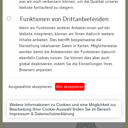
was wir noch verbessern können, um die Qualität unserer
Straße:
Kirchstraße
Website fortlaufend zu steigern.
Hausnummer:
79
Funktionen von Drittanbietenden
Postleitzahl:
74354
Wenn wir Funktionen anderer Anbieter:innen auf der
Website integrieren, können wir Ihnen dadurch weitere
Stadt-Teilort:
Besigheim
Inhalte anbieten. Dies betrifft beispielsweise die
Darstellung lokalisierter Daten in Karten. Möglicherweise
werden damit die Anbietenden der Funktionen dadurch
Regierungsbezirk:
Stuttgart
ebenfalls Cookies nutzen. Sie können dies aber auch
global deaktivieren, indem Sie die Einstellungen Ihres
Kreis:
Ludwigsburg (Landkreis)
Browsers anpassen.
Wohnplatzschlüssel:
8118007001
Flurstücknummer:
keine
Ausgewählte akzeptieren
Alle akzeptieren
Historischer Straßenname:
keiner
Weitere Informationen zu Cookies und eine Möglichkeit zur
Historische Gebäudenummer:
91
Bearbeitung Ihrer Cookie-Auswahl finden Sie im Bereich
Impressum & Datenschutzerklärung
Lage des Wohnplatzes: