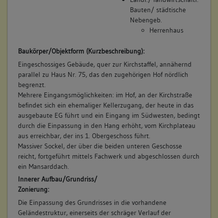
Beruf / Amt / Titel:
keine
Bauten/ städtische
keiner
Nebengeb.
Herrenhaus
Betroffene Gebäudeteile:
8. Bauphase:
keine
Baukörper/Objektform (Kurzbeschreibung):
(1742)
Eingeschossiges Gebäude, quer zur Kirchstaffel, annähernd
Das Soelchow'sche Anwesen wird verkauft an Expeditionsrat
parallel zu Haus Nr. 75, das den zugehörigen Hof nördlich
Victor Stephan Essich, Untervogt und Geistlicher Verwalter zu
9. Besitzer:in:
Hosch, NN
begrenzt.
Besigheim: "Eine Behaußung, samt einem Anbau, Scheuren
(1715 - 1730)
Mehrere Eingangsmöglichkeiten: im Hof, an der Kirchstraße
und darunter befindlichen Keller, Hofraithin, und dreyen
Bemerkung Familie:
befindet sich ein ehemaliger Kellerzugang, der heute in das
Gärtten, alß einen in dem Hoff, einen hinter der Scheuren,
Bemerkung Besitz:
ausgebaute EG führt und ein Eingang im Südwesten, bedingt
und einen vor dem Hauße auf dem Kirchhoff, alles
durch die Einpassung in den Hang erhöht, vom Kirchplateau
beyeinander, in einem Bezürckh ligend, einerseits an dem
kauft
aus erreichbar, der ins 1. Obergeschoss führt.
Schulhauß, und der genannten Gaßen, andererseits der
Beschreibung:
Massiver Sockel, der über die beiden unteren Geschosse
Stattmauren gelegen ...". (BHB)
Amtsbehausung
reicht, fortgeführt mittels Fachwerk und abgeschlossen durch
Betroffene Gebäudeteile:
ein Mansarddach.
Beruf / Amt / Titel:
keine
Innerer Aufbau/Grundriss/
Soldat
Zonierung:
Betroffene Gebäudeteile:
Die Einpassung des Grundrisses in die vorhandene
9. Bauphase:
Geländestruktur, einerseits der schräger Verlauf der
keine
(1742 - 1801)