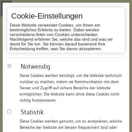
Zur Navigation springen
Zum Inhalt der Website springen
Login
|
Schriftgröße anpassen
|
Kontakt
|
Handbuch
|
Impressum
& Datenschutzerklärung
Cookie-Einstellungen
Diese Website verwendet Cookies, um Ihnen ein
bestmögliches Erlebnis zu bieten. Dabei werden
verschiedene Arten von Cookies unterschieden.
Nachfolgend erfahren Sie, welche das sind und was wir
Datenbank Bauforschung/Restaurierung
damit für Sie tun. Sie können darauf basierend Ihre
Entscheidung treffen, was Sie davon akzeptieren.
Scheune
Notwendig
Diese Cookies werden benötigt, um die Website technisch
ID:
197348038212
/
Datum:
04.05.2016
nutzbar zu machen, indem sie Kommunikation mit dem
Datenbestand:
Bauforschung und Restaurierung
Server und Zugriff auf sichere Bereiche der Website
ermöglichen. Die Website kann ohne diese Cookies nicht
Als PDF herunterladen:
richtig funktionieren.
Alle Inhalte dieser Seite:
/
Statistik
Objektdaten
Diese Cookies werden genutzt, um zu analysieren, welche
Bereiche der Website am besten frequentiert sind oder
Straße:
Mühlgasse