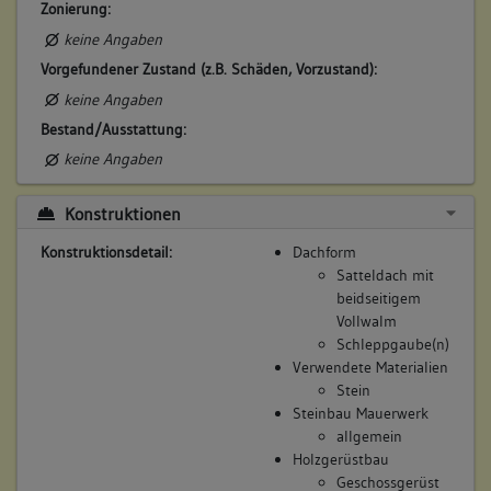
Zonierung:
besitzt
keine Angaben
Beschreibung:
Vorgefundener Zustand (z.B. Schäden, Vorzustand):
Beruf / Amt / Titel:
keine Angaben
keiner
Bestand/Ausstattung:
Betroffene Gebäudeteile:
keine Angaben
keine
Konstruktionen
Konstruktionsdetail:
Dachform
7. Besitzer:in:
Fackler, Friedrich
Satteldach mit
(1826)
beidseitigem
Bemerkung Familie:
Vollwalm
Stiefsohn des Matthäus Siegle
Schleppgaube(n)
Bemerkung Besitz:
Verwendete Materialien
Stein
erhält vom Stiefvater
Steinbau Mauerwerk
Beschreibung:
allgemein
Beruf / Amt / Titel:
Holzgerüstbau
Geschossgerüst
Müller