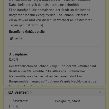
Dabei befindet sich damals noch eine Lohmühle
("Lohstamfpe"), die damals von der Stadt an die beiden
Rotgerber Johann Georg Merkle und Johann Lettersch
verkauft wird und von diesen im Wechsel an bestimmten
Tagen genutzt wird. (a)
Betroffene Gebäudeteile:
keine
3. Bauphase:
(1707)
Der Waffenschmied Johann Veigel und der Walkmüller sind
Besitzer der Walkmühle: "Die allhiesige Tuchmacher
Walkmühle, welche nechst an Gemeiner Statt Enz
Bürgermühlen angebaut". Johann Veigels Nachfolger ist der
Sohn Gottfried Veigel. (a)
Besitzer:in
Betroffene Gebäudeteile:
keine
1. Besitzer:in:
Besigheim, Stadt
(1697)