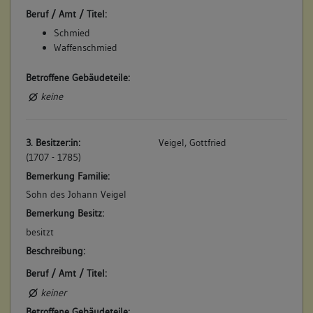
6. Bauphase:
Beruf / Amt / Titel:
(1799)
Schmied
Christoph Friedrich Fackler lässt errichten: "Ein Stall an der
Waffenschmied
Walkmühle mit Übergebäu". Ehenachfolger ist Matthäus
Siegle. (a)
Betroffene Gebäudeteile:
Betroffene Gebäudeteile:
keine
keine
3. Besitzer:in:
Veigel, Gottfried
(1707 - 1785)
Bemerkung Familie:
Sohn des Johann Veigel
Bemerkung Besitz:
besitzt
Beschreibung:
Beruf / Amt / Titel:
keiner
Betroffene Gebäudeteile: