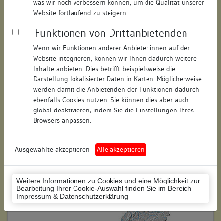
was wir noch verbessern können, um die Qualität unserer
Hausnummer:
4a
Website fortlaufend zu steigern.
Funktionen von Drittanbietenden
Postleitzahl:
74354
Wenn wir Funktionen anderer Anbieter:innen auf der
Stadt-Teilort:
Besigheim
Website integrieren, können wir Ihnen dadurch weitere
Inhalte anbieten. Dies betrifft beispielsweise die
Regierungsbezirk:
Stuttgart
Darstellung lokalisierter Daten in Karten. Möglicherweise
werden damit die Anbietenden der Funktionen dadurch
Kreis:
Ludwigsburg (Landkreis)
ebenfalls Cookies nutzen. Sie können dies aber auch
global deaktivieren, indem Sie die Einstellungen Ihres
Wohnplatzschlüssel:
8118007001
Browsers anpassen.
Flurstücknummer:
keine
Ausgewählte akzeptieren
Alle akzeptieren
Historischer Straßenname:
keiner
Historische Gebäudenummer:
246B
Weitere Informationen zu Cookies und eine Möglichkeit zur
Bearbeitung Ihrer Cookie-Auswahl finden Sie im Bereich
Lage des Wohnplatzes:
Impressum & Datenschutzerklärung