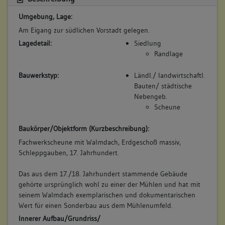
(1794 - 1799)
Umgebung, Lage:
Bemerkung Familie:
Am Eigang zur südlichen Vorstadt gelegen.
Sohn des Georg Conrad Fackler
Lagedetail:
Siedlung
Bemerkung Besitz:
Randlage
kauft vom Vater
Beschreibung:
Bauwerkstyp:
Ländl./ landwirtschaftl.
Bauten/ städtische
Beruf / Amt / Titel:
Nebengeb.
Müller
Scheune
Betroffene Gebäudeteile:
Baukörper/Objektform (Kurzbeschreibung):
keine
Fachwerkscheune mit Walmdach, Erdgeschoß massiv,
Schleppgauben, 17. Jahrhundert.
6. Besitzer:in:
Siegle, Matthäus
Das aus dem 17./18. Jahrhundert stammende Gebäude
(1799 - 1826)
gehörte ursprünglich wohl zu einer der Mühlen und hat mit
seinem Walmdach exemplarischen und dokumentarischen
Bemerkung Familie:
Wert für einen Sonderbau aus dem Mühlenumfeld.
Ehenachfolger von Christph Frirdrich Fackler
Innerer Aufbau/Grundriss/
Bemerkung Besitz: