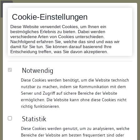
Zur Navigation springen
Zum Inhalt der Website springen
Login
|
Schriftgröße anpassen
|
Kontakt
|
Handbuch
|
Impressum
& Datenschutzerklärung
Cookie-Einstellungen
Diese Website verwendet Cookies, um Ihnen ein
bestmögliches Erlebnis zu bieten. Dabei werden
verschiedene Arten von Cookies unterschieden.
Nachfolgend erfahren Sie, welche das sind und was wir
Datenbank Bauforschung/Restaurierung
damit für Sie tun. Sie können darauf basierend Ihre
Entscheidung treffen, was Sie davon akzeptieren.
Schulbrunnengasse
Notwendig
Diese Cookies werden benötigt, um die Website technisch
ID:
196841317412
/
Datum:
18.06.2017
nutzbar zu machen, indem sie Kommunikation mit dem
Datenbestand:
Bauforschung und Restaurierung
Server und Zugriff auf sichere Bereiche der Website
ermöglichen. Die Website kann ohne diese Cookies nicht
Als PDF herunterladen:
richtig funktionieren.
Alle Inhalte dieser Seite:
/
Statistik
Objektdaten
Diese Cookies werden genutzt, um zu analysieren, welche
Bereiche der Website am besten frequentiert sind oder
Straße:
Schulbrunnengasse