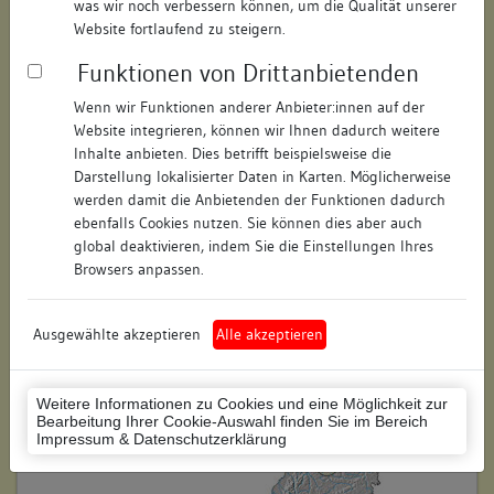
was wir noch verbessern können, um die Qualität unserer
Hausnummer:
keine
Website fortlaufend zu steigern.
Funktionen von Drittanbietenden
Postleitzahl:
74354
Wenn wir Funktionen anderer Anbieter:innen auf der
Stadt-Teilort:
Besigheim
Website integrieren, können wir Ihnen dadurch weitere
Inhalte anbieten. Dies betrifft beispielsweise die
Darstellung lokalisierter Daten in Karten. Möglicherweise
Regierungsbezirk:
Stuttgart
werden damit die Anbietenden der Funktionen dadurch
Kreis:
Ludwigsburg (Landkreis)
ebenfalls Cookies nutzen. Sie können dies aber auch
global deaktivieren, indem Sie die Einstellungen Ihres
Wohnplatzschlüssel:
8118007001
Browsers anpassen.
Flurstücknummer:
keine
Ausgewählte akzeptieren
Alle akzeptieren
Historischer Straßenname:
keiner
Historische Gebäudenummer:
keine
Weitere Informationen zu Cookies und eine Möglichkeit zur
Bearbeitung Ihrer Cookie-Auswahl finden Sie im Bereich
Lage des Wohnplatzes:
Impressum & Datenschutzerklärung