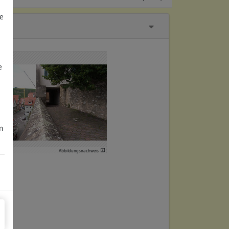
e
e
m
Abbildungsnachweis