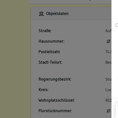
Objektdaten
Straße:
Auf de
Hausnummer:
kei
Postleitzahl:
74354
Stadt-Teilort:
Besigh
Regierungsbezirk:
Stuttg
Kreis:
Ludwig
Wohnplatzschlüssel:
81180
Flurstücknummer:
kei