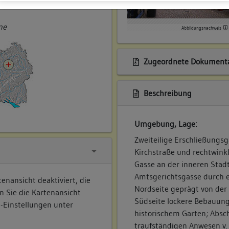
ner
ne
Abbildungsnachweis
Zugeordnete Dokumenta
Beschreibung
Umgebung, Lage:
Zweiteilige Erschließungsg
Kirchstraße und rechtwin
Gasse an der inneren Stad
Amtsgerichtsgasse durch e
enansicht deaktiviert, die
Nordseite geprägt von der
n Sie die Kartenansicht
Südseite lockere Bebauung
e-Einstellungen unter
historischem Garten; Absch
traufständigen Anwesen v. 