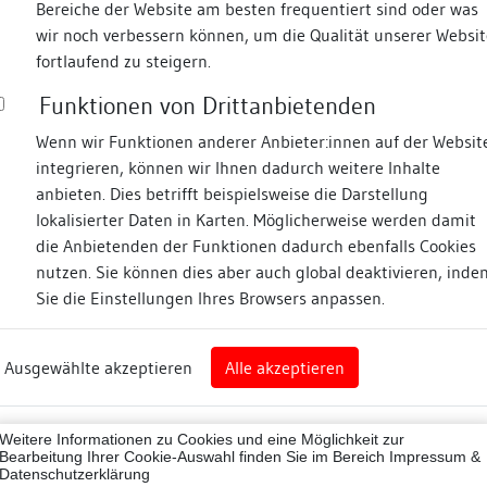
Bereiche der Website am besten frequentiert sind oder was
wir noch verbessern können, um die Qualität unserer Websit
Fotos
fortlaufend zu steigern.
Funktionen von Drittanbietenden
r Mauer
Wenn wir Funktionen anderer Anbieter:innen auf der Websit
integrieren, können wir Ihnen dadurch weitere Inhalte
ne
anbieten. Dies betrifft beispielsweise die Darstellung
lokalisierter Daten in Karten. Möglicherweise werden damit
die Anbietenden der Funktionen dadurch ebenfalls Cookies
eim
nutzen. Sie können dies aber auch global deaktivieren, inde
Sie die Einstellungen Ihres Browsers anpassen.
Abbildungsnachweis
art
Ausgewählte akzeptieren
Alle akzeptieren
sburg (Landkreis)
07001
Weitere Informationen zu Cookies und eine Möglichkeit zur
ne
Bearbeitung Ihrer Cookie-Auswahl finden Sie im Bereich
Impressum &
Datenschutzerklärung