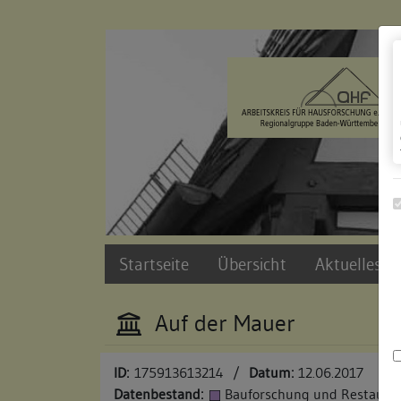
Zur Navigation springen
Zum Inhalt der Website springen
Startseite
Übersicht
Aktuelles u
Auf der Mauer
ID:
175913613214
/
Datum:
12.06.2017
Datenbestand:
Bauforschung und Restauri