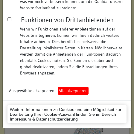
was wir noch verbessern können, um die Qualität unserer
Hausnummer:
keine
Website fortlaufend zu steigern.
Funktionen von Drittanbietenden
Postleitzahl:
74354
Wenn wir Funktionen anderer Anbieter:innen auf der
Stadt-Teilort:
Besigheim
Website integrieren, können wir Ihnen dadurch weitere
Inhalte anbieten. Dies betrifft beispielsweise die
Darstellung lokalisierter Daten in Karten. Möglicherweise
Regierungsbezirk:
Stuttgart
werden damit die Anbietenden der Funktionen dadurch
Kreis:
Ludwigsburg (Landkreis)
ebenfalls Cookies nutzen. Sie können dies aber auch
global deaktivieren, indem Sie die Einstellungen Ihres
Wohnplatzschlüssel:
8118007001
Browsers anpassen.
Flurstücknummer:
keine
Ausgewählte akzeptieren
Alle akzeptieren
Historischer Straßenname:
keiner
Historische Gebäudenummer:
keine
Weitere Informationen zu Cookies und eine Möglichkeit zur
Bearbeitung Ihrer Cookie-Auswahl finden Sie im Bereich
Lage des Wohnplatzes:
Impressum & Datenschutzerklärung