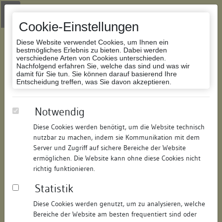
Zur Navigation springen
Zum Inhalt der Website springen
Login
|
Schriftgröße anpassen
|
Kontakt
|
Handbuch
|
Impressum
& Datenschutzerklärung
Cookie-Einstellungen
Diese Website verwendet Cookies, um Ihnen ein
bestmögliches Erlebnis zu bieten. Dabei werden
verschiedene Arten von Cookies unterschieden.
Nachfolgend erfahren Sie, welche das sind und was wir
Datenbank Bauforschung/Restaurierung
damit für Sie tun. Sie können darauf basierend Ihre
Entscheidung treffen, was Sie davon akzeptieren.
Marktplatz
Notwendig
Diese Cookies werden benötigt, um die Website technisch
ID:
129982532920
/
Datum:
12.06.2017
nutzbar zu machen, indem sie Kommunikation mit dem
Datenbestand:
Bauforschung und Restaurierung
Server und Zugriff auf sichere Bereiche der Website
ermöglichen. Die Website kann ohne diese Cookies nicht
Als PDF herunterladen:
richtig funktionieren.
Alle Inhalte dieser Seite:
/
Statistik
Objektdaten
Diese Cookies werden genutzt, um zu analysieren, welche
Bereiche der Website am besten frequentiert sind oder
Straße:
Marktplatz