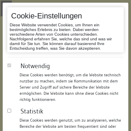
Zur Navigation springen
Zum Inhalt der Website springen
Login
|
Schriftgröße anpassen
|
Kontakt
|
Handbuch
|
Impressum
& Datenschutzerklärung
Cookie-Einstellungen
Diese Website verwendet Cookies, um Ihnen ein
bestmögliches Erlebnis zu bieten. Dabei werden
verschiedene Arten von Cookies unterschieden.
Nachfolgend erfahren Sie, welche das sind und was wir
Datenbank Bauforschung/Restaurierung
damit für Sie tun. Sie können darauf basierend Ihre
Entscheidung treffen, was Sie davon akzeptieren.
Marktplatz
Notwendig
Diese Cookies werden benötigt, um die Website technisch
ID:
129982532920
/
Datum:
12.06.2017
nutzbar zu machen, indem sie Kommunikation mit dem
Datenbestand:
Bauforschung und Restaurierung
Server und Zugriff auf sichere Bereiche der Website
ermöglichen. Die Website kann ohne diese Cookies nicht
Als PDF herunterladen:
richtig funktionieren.
Alle Inhalte dieser Seite:
/
Statistik
Objektdaten
Diese Cookies werden genutzt, um zu analysieren, welche
Bereiche der Website am besten frequentiert sind oder
Straße:
Marktplatz