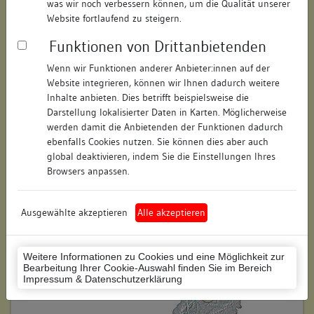
was wir noch verbessern können, um die Qualität unserer
Hausnummer:
keine
Website fortlaufend zu steigern.
Funktionen von Drittanbietenden
Postleitzahl:
74354
Wenn wir Funktionen anderer Anbieter:innen auf der
Stadt-Teilort:
Besigheim
Website integrieren, können wir Ihnen dadurch weitere
Inhalte anbieten. Dies betrifft beispielsweise die
Darstellung lokalisierter Daten in Karten. Möglicherweise
Regierungsbezirk:
Stuttgart
werden damit die Anbietenden der Funktionen dadurch
Kreis:
Ludwigsburg (Landkreis)
ebenfalls Cookies nutzen. Sie können dies aber auch
global deaktivieren, indem Sie die Einstellungen Ihres
Wohnplatzschlüssel:
8118007001
Browsers anpassen.
Flurstücknummer:
keine
Ausgewählte akzeptieren
Alle akzeptieren
Historischer Straßenname:
keiner
Historische Gebäudenummer:
keine
Weitere Informationen zu Cookies und eine Möglichkeit zur
Bearbeitung Ihrer Cookie-Auswahl finden Sie im Bereich
Lage des Wohnplatzes:
Impressum & Datenschutzerklärung