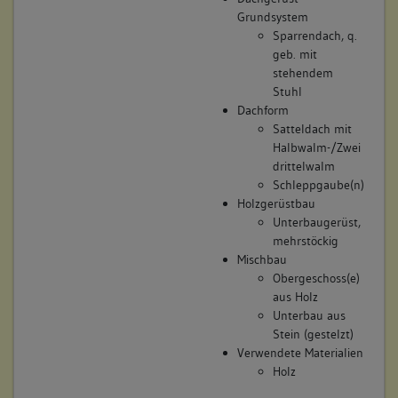
Betroffene Gebäudeteile:
Grundsystem
Erdgeschoss
Sparrendach, q.
Obergeschoss(e)
geb. mit
Dachgeschoss(e)
stehendem
Untergeschoss(e)
Stuhl
Dachform
Satteldach mit
Halbwalm-/Zwei
9. Besitzer:in:
Saussele, Caspar
drittelwalm
(1750 - 1755)
Schleppgaube(n)
Bemerkung Familie:
Holzgerüstbau
Unterbaugerüst,
Bemerkung Besitz:
mehrstöckig
ertauscht von Witwe Haug gegen Entengasse 15
Mischbau
Beschreibung:
Obergeschoss(e)
aus Holz
Beruf / Amt / Titel:
Unterbau aus
Fischer
Stein (gestelzt)
Verwendete Materialien
Betroffene Gebäudeteile:
Holz
keine