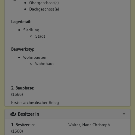
Obergeschoss(e)
Dachgeschoss(e)
Lagedetail:
Siedlung
Stadt
Bauwerkstyp:
Wohnbauten
Wohnhaus
2. Bauphase:
(1666)
Erster archivalischer Beleg:
Georg Allinger besitzt: „Ain Behausung, unden in der Statt,
Besitzer:in
an Hans Kuentz und Hans Klotzen, zinst der Kellerey jährlich
1 Kreuzer“.
1. Besitzer:in:
Walter, Hans Christoph
Als nächster Eigentümer ist Christian Fellger verzeichnet.
(1660)
Dann wird das Haus dem Jacob Heininger und nachher den