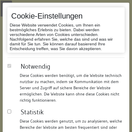
Zur Navigation springen
Zum Inhalt der Website springen
Login
|
Schriftgröße anpassen
|
Kontakt
|
Handbuch
|
Impressum
& Datenschutzerklärung
Cookie-Einstellungen
Diese Website verwendet Cookies, um Ihnen ein
bestmögliches Erlebnis zu bieten. Dabei werden
verschiedene Arten von Cookies unterschieden.
Nachfolgend erfahren Sie, welche das sind und was wir
Datenbank Bauforschung/Restaurierung
damit für Sie tun. Sie können darauf basierend Ihre
Entscheidung treffen, was Sie davon akzeptieren.
Wohn- und Geschäftshaus
Notwendig
Diese Cookies werden benötigt, um die Website technisch
ID:
125379531418
/
Datum:
01.08.2012
nutzbar zu machen, indem sie Kommunikation mit dem
Datenbestand:
Bauforschung und Restaurierung
Server und Zugriff auf sichere Bereiche der Website
ermöglichen. Die Website kann ohne diese Cookies nicht
Als PDF herunterladen:
richtig funktionieren.
Alle Inhalte dieser Seite:
/
Statistik
Objektdaten
Diese Cookies werden genutzt, um zu analysieren, welche
Bereiche der Website am besten frequentiert sind oder
Straße:
Hauptstraße