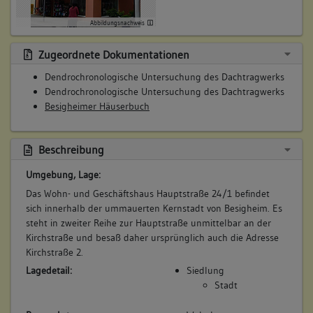
Beruf / Amt / Titel:
Betroffene Gebäudeteile:
Abbildungsnachweis
keiner
keine
Betroffene Gebäudeteile:
Zugeordnete Dokumentationen
Erdgeschoss
10. Bauphase:
Dendrochronologische Untersuchung des Dachtragwerks
Obergeschoss(e)
(2012 - 2013)
Dendrochronologische Untersuchung des Dachtragwerks
Dachgeschoss(e)
Besigheimer Häuserbuch
Umfangreiche Sanierung unter Abbruch und Erneuerung des
Untergeschoss(e)
Dachtragwerks.
Betroffene Gebäudeteile:
Beschreibung
Erdgeschoss
6. Besitzer:in:
Köhler, Witwe
Umgebung, Lage:
Obergeschoss(e)
(1735)
Dachgeschoss(e)
Das Wohn- und Geschäftshaus Hauptstraße 24/1 befindet
Bemerkung Familie:
sich innerhalb der ummauerten Kernstadt von Besigheim. Es
Witwe des Hans Michael Köhler
Lagedetail:
steht in zweiter Reihe zur Hauptstraße unmittelbar an der
Kirchstraße und besaß daher ursprünglich auch die Adresse
Bemerkung Besitz:
Siedlung
Kirchstraße 2.
Stadt
besitzt
Lagedetail:
Siedlung
Beschreibung:
Bauwerkstyp:
Stadt
Haus, Scheuer
Wohnbauten
Beruf / Amt / Titel: