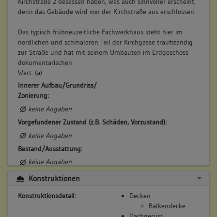
Kirchstraße 2 besessen haben, was auch sinnvoller erscheint,
Betroffene Gebäudeteile:
denn das Gebäude wird von der Kirchstraße aus erschlossen.
Erdgeschoss
Das typisch frühneuzeitliche Fachwerkhaus steht hier im
Obergeschoss(e)
nördlichen und schmaleren Teil der Kirchgasse traufständig
Dachgeschoss(e)
zur Straße und hat mit seinem Umbauten im Erdgeschoss
Untergeschoss(e)
dokumentarischen
Wert. (a)
Innerer Aufbau/Grundriss/
8. Besitzer:in:
Haug, Witwe
Zonierung:
(1750)
keine Angaben
Bemerkung Familie:
Vorgefundener Zustand (z.B. Schäden, Vorzustand):
Witwe des Erhard Haug
keine Angaben
Bemerkung Besitz:
Bestand/Ausstattung:
besitzt
keine Angaben
Beschreibung:
Konstruktionen
Haus, Scheuer
Beruf / Amt / Titel:
Konstruktionsdetail:
Decken
Balkendecke
keiner
Dachgerüst