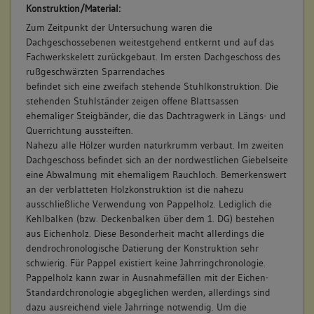
Konstruktion/Material:
Zum Zeitpunkt der Untersuchung waren die
10. Besitzer:in:
Vöttiner, Andreas
Dachgeschossebenen weitestgehend entkernt und auf das
(1755 - 1756)
Fachwerkskelett zurückgebaut. Im ersten Dachgeschoss des
rußgeschwärzten Sparrendaches
Bemerkung Familie:
befindet sich eine zweifach stehende Stuhlkonstruktion. Die
Bemerkung Besitz:
stehenden Stuhlständer zeigen offene Blattsassen
kauft von Saussele
ehemaliger Steigbänder, die das Dachtragwerk in Längs- und
Querrichtung aussteiften.
Beschreibung:
Nahezu alle Hölzer wurden naturkrumm verbaut. Im zweiten
Haus, Scheuer, Keller
Dachgeschoss befindet sich an der nordwestlichen Giebelseite
Beruf / Amt / Titel:
eine Abwalmung mit ehemaligem Rauchloch. Bemerkenswert
an der verblatteten Holzkonstruktion ist die nahezu
Küfer
ausschließliche Verwendung von Pappelholz. Lediglich die
Kehlbalken (bzw. Deckenbalken über dem 1. DG) bestehen
Betroffene Gebäudeteile:
aus Eichenholz. Diese Besonderheit macht allerdings die
Erdgeschoss
dendrochronologische Datierung der Konstruktion sehr
Obergeschoss(e)
schwierig. Für Pappel existiert keine Jahrringchronologie.
Dachgeschoss(e)
Pappelholz kann zwar in Ausnahmefällen mit der Eichen-
Untergeschoss(e)
Standardchronologie abgeglichen werden, allerdings sind
dazu ausreichend viele Jahrringe notwendig. Um die