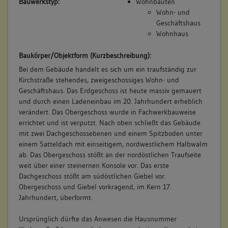
Bauwerkstyp:
Wohnbauten
Wohn- und Geschäftshaus
Wohn- und
keiner
Geschäftshaus
Betroffene Gebäudeteile:
Wohnhaus
Erdgeschoss
Obergeschoss(e)
Baukörper/Objektform (Kurzbeschreibung):
Dachgeschoss(e)
Bei dem Gebäude handelt es sich um ein traufständig zur
Untergeschoss(e)
Kirchstraße stehendes, zweigeschossiges Wohn- und
Geschäftshaus. Das Erdgeschoss ist heute massiv gemauert
und durch einen Ladeneinbau im 20. Jahrhundert erheblich
verändert. Das Obergeschoss wurde in Fachwerkbauweise
7. Besitzer:in:
Haug, Erhard
errichtet und ist verputzt. Nach oben schließt das Gebäude
(1735 - 1750)
mit zwei Dachgeschossebenen und einem Spitzboden unter
Bemerkung Familie:
einem Satteldach mit einseitigem, nordwestlichem Halbwalm
ab. Das Obergeschoss stößt an der nordöstlichen Traufseite
Bemerkung Besitz:
weit über einer steinernen Konsole vor. Das erste
kauft von Witwe Köhler
Dachgeschoss stößt am südöstlichen Giebel vor.
Beschreibung:
Obergeschoss und Giebel vorkragend, im Kern 17.
Haus, Scheuer
Jahrhundert, überformt.
Beruf / Amt / Titel:
Ursprünglich dürfte das Anwesen die Hausnummer
keiner