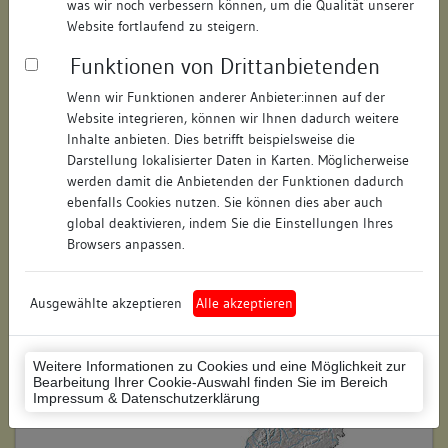
was wir noch verbessern können, um die Qualität unserer
Hausnummer:
24/1
Website fortlaufend zu steigern.
Funktionen von Drittanbietenden
Postleitzahl:
74354
Wenn wir Funktionen anderer Anbieter:innen auf der
Stadt-Teilort:
Besigheim
Website integrieren, können wir Ihnen dadurch weitere
Inhalte anbieten. Dies betrifft beispielsweise die
Regierungsbezirk:
Stuttgart
Darstellung lokalisierter Daten in Karten. Möglicherweise
werden damit die Anbietenden der Funktionen dadurch
Kreis:
Ludwigsburg (Landkreis)
ebenfalls Cookies nutzen. Sie können dies aber auch
global deaktivieren, indem Sie die Einstellungen Ihres
Wohnplatzschlüssel:
8118007001
Browsers anpassen.
Flurstücknummer:
120/2
Ausgewählte akzeptieren
Alle akzeptieren
Historischer Straßenname:
keiner
Historische Gebäudenummer:
190
Weitere Informationen zu Cookies und eine Möglichkeit zur
Lage des Wohnplatzes:
Bearbeitung Ihrer Cookie-Auswahl finden Sie im Bereich
Impressum & Datenschutzerklärung