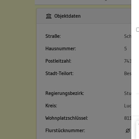
Objektdaten
Straße:
Schlos
Hausnummer:
5
Postleitzahl:
74354
Stadt-Teilort:
Besigh
Regierungsbezirk:
Stuttg
Kreis:
Ludwig
Wohnplatzschlüssel:
81180
Flurstücknummer:
kei