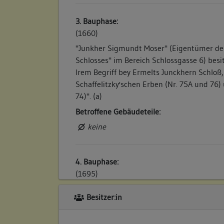
3. Bauphase:
(1660)
"Junkher Sigmundt Moser" (Eigentümer de
Schlosses" im Bereich Schlossgasse 6) besi
Irem Begriff bey Ermelts Junckhern Schloß
Schaffelitzky'schen Erben (Nr. 75A und 76)
74)". (a)
Betroffene Gebäudeteile:
keine
4. Bauphase:
(1695)
Hans Jacob Riegers Witwe verkauft das Hau
Besitzer:in
den Schneider Hans App: "Eine Behausung 
Schaffelitzgischen Schloß." (a)