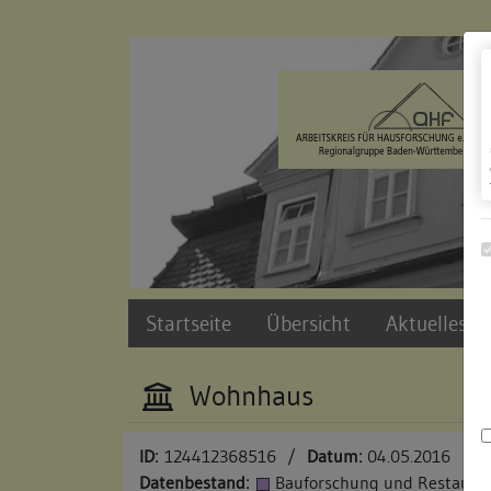
Zur Navigation springen
Zum Inhalt der Website springen
Startseite
Übersicht
Aktuelles u
Wohnhaus
ID:
124412368516
/
Datum:
04.05.2016
Datenbestand:
Bauforschung und Restauri