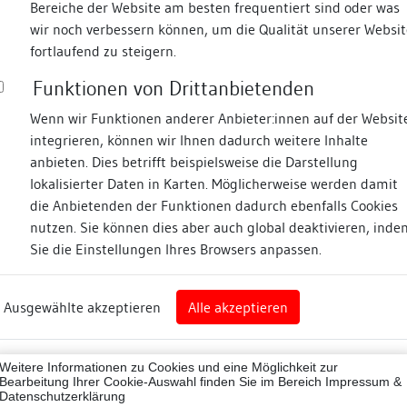
Bereiche der Website am besten frequentiert sind oder was
wir noch verbessern können, um die Qualität unserer Websit
Fotos
fortlaufend zu steigern.
Funktionen von Drittanbietenden
sgasse
Wenn wir Funktionen anderer Anbieter:innen auf der Websit
integrieren, können wir Ihnen dadurch weitere Inhalte
anbieten. Dies betrifft beispielsweise die Darstellung
lokalisierter Daten in Karten. Möglicherweise werden damit
die Anbietenden der Funktionen dadurch ebenfalls Cookies
eim
nutzen. Sie können dies aber auch global deaktivieren, inde
Sie die Einstellungen Ihres Browsers anpassen.
Abbildungsnachweis
art
Ausgewählte akzeptieren
Alle akzeptieren
sburg (Landkreis)
Zugeordnete Dokumenta
07001
Weitere Informationen zu Cookies und eine Möglichkeit zur
Besigheimer Häuserbu
ne
Bearbeitung Ihrer Cookie-Auswahl finden Sie im Bereich
Impressum &
Datenschutzerklärung