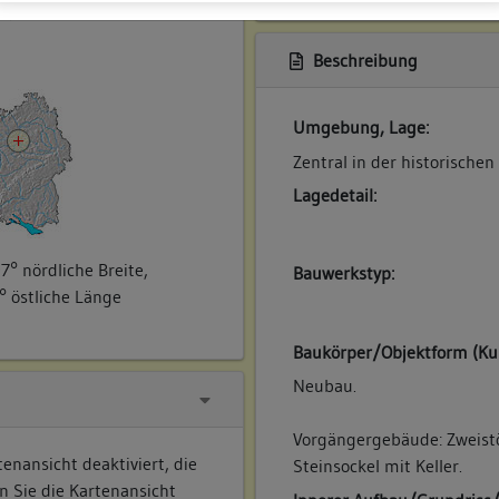
ner
Beschreibung
Umgebung, Lage:
Zentral in der historischen
Lagedetail:
7° nördliche Breite,
Bauwerkstyp:
° östliche Länge
Baukörper/Objektform (Ku
Neubau.
Vorgängergebäude: Zweist
enansicht deaktiviert, die
Steinsockel mit Keller.
n Sie die Kartenansicht