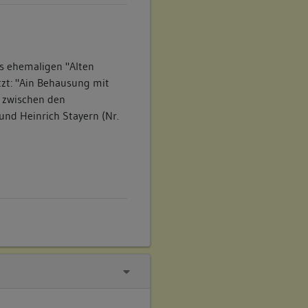
s ehemaligen "Alten
tzt: "Ain Behausung mit
, zwischen den
 und Heinrich Stayern (Nr.
s in der Schlossgasse 5 an
mit ihrem Bergiff bei dem