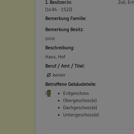
1. Besitzer:in:
Zoll, Er
(1494 - 1522)
Betroffene Gebäudeteile:
Bemerkung Familie:
keine
Bemerkung Besitz:
zinst
5. Bauphase:
Beschreibung:
(1719)
Haus, Hof
Die Appischen Erben verkaufen das Haus a
Beruf / Amt / Titel:
Christian Gratzer: "Eine kleine Behausung u
keiner
der Schloßgassen, neben dem Verwaltung
Betroffene Gebäudeteile:
Scheyhing". (a)
Erdgeschoss
Betroffene Gebäudeteile:
Obergeschoss(e)
keine
Dachgeschoss(e)
Untergeschoss(e)
6. Bauphase:
(1784)