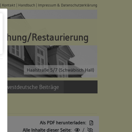
|
Kontakt
|
Handbuch
|
Impressum & Datenschutzerklärung
schung/Restaurierung
Haalstraße 5/7 (Schwäbisch Hall)
üdwestdeutsche Beiträge
Als PDF herunterladen:
Alle Inhalte dieser Seite:
/