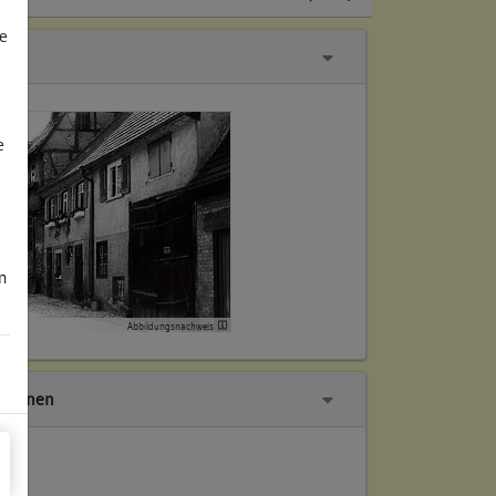
e
e
m
Abbildungsnachweis
tionen
ch