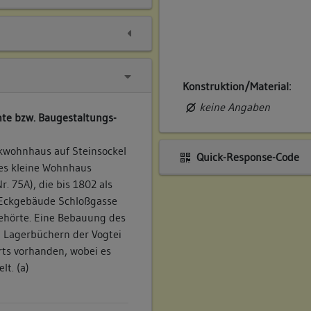
Konstruktion/Material:
keine Angaben
te bzw. Baugestaltungs-
kwohnhaus auf Steinsockel
Quick-Response-Code
eses kleine Wohnhaus
. 75A), die bis 1802 als
 Eckgebäude Schloßgasse
gehörte. Eine Bebauung des
n Lagerbüchern der Vogtei
ts vorhanden, wobei es
t. (a)