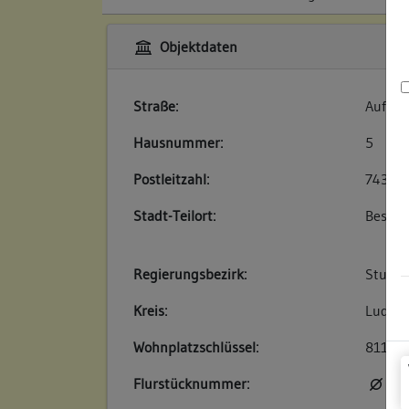
Objektdaten
Straße:
Auf de
Hausnummer:
5
Postleitzahl:
74354
Stadt-Teilort:
Besigh
Regierungsbezirk:
Stuttg
Kreis:
Ludwig
Wohnplatzschlüssel:
81180
Flurstücknummer:
kei