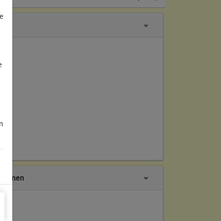
e
e
m
tionen
ch