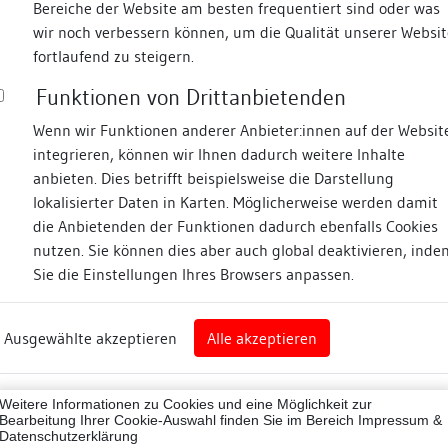
Bereiche der Website am besten frequentiert sind oder was
wir noch verbessern können, um die Qualität unserer Websit
Fotos
fortlaufend zu steigern.
Funktionen von Drittanbietenden
r Mauer
Wenn wir Funktionen anderer Anbieter:innen auf der Websit
integrieren, können wir Ihnen dadurch weitere Inhalte
anbieten. Dies betrifft beispielsweise die Darstellung
lokalisierter Daten in Karten. Möglicherweise werden damit
die Anbietenden der Funktionen dadurch ebenfalls Cookies
eim
nutzen. Sie können dies aber auch global deaktivieren, inde
Sie die Einstellungen Ihres Browsers anpassen.
Abbildungsnachweis
art
Ausgewählte akzeptieren
Alle akzeptieren
sburg (Landkreis)
Zugeordnete Dokumenta
07001
Weitere Informationen zu Cookies und eine Möglichkeit zur
Besigheimer Häuserbu
ne
Bearbeitung Ihrer Cookie-Auswahl finden Sie im Bereich
Impressum &
Datenschutzerklärung