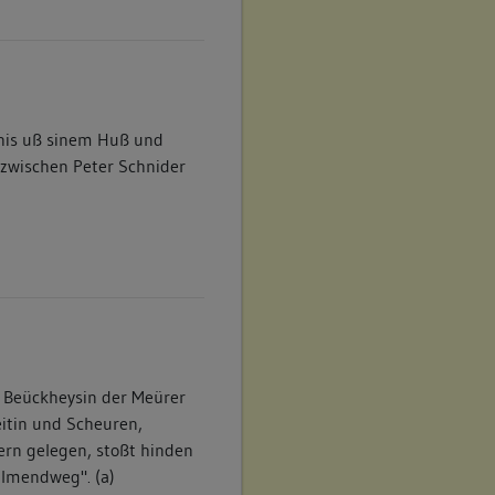
his uß sinem Huß und
 zwischen Peter Schnider
s Beückheysin der Meürer
reitin und Scheuren,
rn gelegen, stoßt hinden
llmendweg". (a)