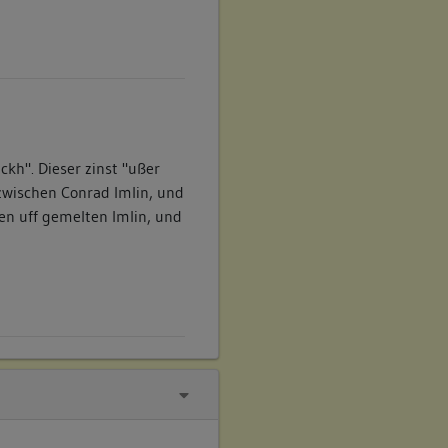
ckh". Dieser zinst "ußer
zwischen Conrad Imlin, und
en uff gemelten Imlin, und
t: "Ain Behausung,