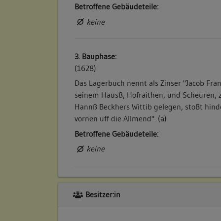
Betroffene Gebäudeteile:
keine
3. Bauphase:
(1628)
Das Lagerbuch nennt als Zinser "Jacob Fran
seinem Hausß, Hofraithen, und Scheuren, 
Hannß Beckhers Wittib gelegen, stoßt hind
vornen uff die Allmend". (a)
Betroffene Gebäudeteile:
keine
4. Bauphase:
Besitzer:in
(1660)
Der Weingärtner Michael Wagenmann besitz