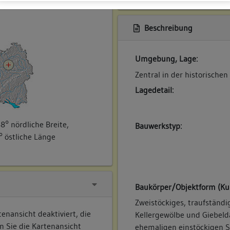
ner
Beschreibung
Umgebung, Lage:
Zentral in der historischen
Lagedetail:
8° nördliche Breite,
Bauwerkstyp:
° östliche Länge
Baukörper/Objektform (Ku
Zweistöckiges, traufständ
enansicht deaktiviert, die
Kellergewölbe und Giebelda
n Sie die Kartenansicht
ehemaligen einstöckigen S