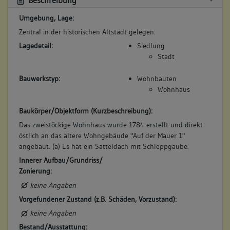
Beschreibung
kleine Behausung
Umgebung, Lage:
Beruf / Amt / Titel:
Zentral in der historischen Altstadt gelegen.
keiner
Lagedetail:
Siedlung
Betroffene Gebäudeteile:
Stadt
keine
Bauwerkstyp:
Wohnbauten
Wohnhaus
5. Besitzer:in:
Mäurer, Johann Friedrich
Baukörper/Objektform (Kurzbeschreibung):
(1803 - 1819)
Das zweistöckige Wohnhaus wurde 1784 erstellt und direkt
Bemerkung Familie:
östlich an das ältere Wohngebäude "Auf der Mauer 1"
Bemerkung Besitz:
angebaut. (a) Es hat ein Satteldach mit Schleppgaube.
kauft von Türk
Innerer Aufbau/Grundriss/
Zonierung:
Beschreibung:
kleine Behausung
keine Angaben
Beruf / Amt / Titel:
Vorgefundener Zustand (z.B. Schäden, Vorzustand):
keiner
keine Angaben
Betroffene Gebäudeteile:
Bestand/Ausstattung: