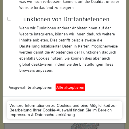
was wir noch verbessern können, um die Qualität unserer
Hausnummer:
3
Website fortlaufend zu steigern.
Funktionen von Drittanbietenden
Postleitzahl:
74354
Wenn wir Funktionen anderer Anbieter:innen auf der
Stadt-Teilort:
Besigheim
Website integrieren, können wir Ihnen dadurch weitere
Inhalte anbieten. Dies betrifft beispielsweise die
Regierungsbezirk:
Stuttgart
Darstellung lokalisierter Daten in Karten. Möglicherweise
werden damit die Anbietenden der Funktionen dadurch
Kreis:
Ludwigsburg (Landkreis)
ebenfalls Cookies nutzen. Sie können dies aber auch
global deaktivieren, indem Sie die Einstellungen Ihres
Wohnplatzschlüssel:
8118007001
Browsers anpassen.
Flurstücknummer:
keine
Ausgewählte akzeptieren
Alle akzeptieren
Historischer Straßenname:
keiner
Historische Gebäudenummer:
124A
Weitere Informationen zu Cookies und eine Möglichkeit zur
Bearbeitung Ihrer Cookie-Auswahl finden Sie im Bereich
Lage des Wohnplatzes:
Impressum & Datenschutzerklärung