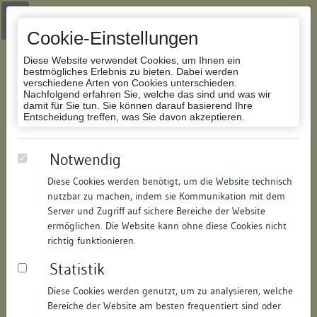
Zur Navigation springen
Zum Inhalt der Website springen
Login
|
Schriftgröße anpassen
|
Kontakt
|
Handbuch
|
Impressum
& Datenschutzerklärung
Cookie-Einstellungen
Diese Website verwendet Cookies, um Ihnen ein
bestmögliches Erlebnis zu bieten. Dabei werden
verschiedene Arten von Cookies unterschieden.
Nachfolgend erfahren Sie, welche das sind und was wir
Datenbank Bauforschung/Restaurierung
damit für Sie tun. Sie können darauf basierend Ihre
Entscheidung treffen, was Sie davon akzeptieren.
Wohnhaus
Notwendig
Diese Cookies werden benötigt, um die Website technisch
ID:
191697487111
/
Datum:
04.05.2016
nutzbar zu machen, indem sie Kommunikation mit dem
Datenbestand:
Bauforschung und Restaurierung
Server und Zugriff auf sichere Bereiche der Website
ermöglichen. Die Website kann ohne diese Cookies nicht
Als PDF herunterladen:
richtig funktionieren.
Alle Inhalte dieser Seite:
/
Statistik
Objektdaten
Diese Cookies werden genutzt, um zu analysieren, welche
Bereiche der Website am besten frequentiert sind oder
Straße:
Auf der Mauer