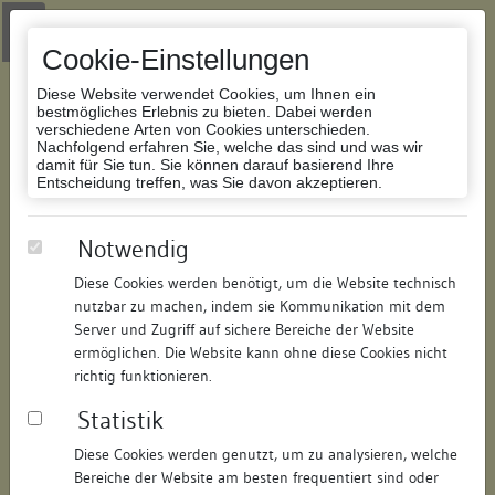
Zur Navigation springen
Zum Inhalt der Website springen
Login
|
Schriftgröße anpassen
|
Kontakt
|
Handbuch
|
Impressum
& Datenschutzerklärung
Cookie-Einstellungen
Diese Website verwendet Cookies, um Ihnen ein
bestmögliches Erlebnis zu bieten. Dabei werden
verschiedene Arten von Cookies unterschieden.
Nachfolgend erfahren Sie, welche das sind und was wir
Datenbank Bauforschung/Restaurierung
damit für Sie tun. Sie können darauf basierend Ihre
Entscheidung treffen, was Sie davon akzeptieren.
Wohnhaus
Notwendig
Diese Cookies werden benötigt, um die Website technisch
ID:
137167379617
/
Datum:
08.04.2016
nutzbar zu machen, indem sie Kommunikation mit dem
Datenbestand:
Bauforschung und Restaurierung
Server und Zugriff auf sichere Bereiche der Website
ermöglichen. Die Website kann ohne diese Cookies nicht
Als PDF herunterladen:
richtig funktionieren.
Alle Inhalte dieser Seite:
/
Statistik
Objektdaten
Diese Cookies werden genutzt, um zu analysieren, welche
Bereiche der Website am besten frequentiert sind oder
Straße:
Pfarrgasse