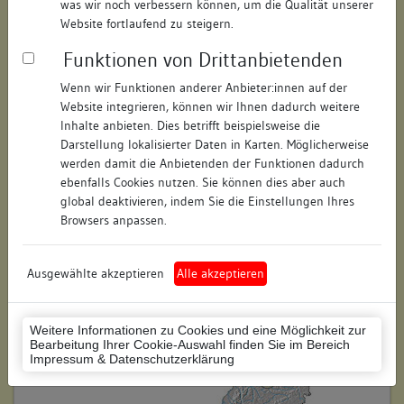
was wir noch verbessern können, um die Qualität unserer
Hausnummer:
12
Website fortlaufend zu steigern.
Funktionen von Drittanbietenden
Postleitzahl:
74354
Wenn wir Funktionen anderer Anbieter:innen auf der
Stadt-Teilort:
Besigheim
Website integrieren, können wir Ihnen dadurch weitere
Inhalte anbieten. Dies betrifft beispielsweise die
Regierungsbezirk:
Stuttgart
Darstellung lokalisierter Daten in Karten. Möglicherweise
werden damit die Anbietenden der Funktionen dadurch
Kreis:
Ludwigsburg (Landkreis)
ebenfalls Cookies nutzen. Sie können dies aber auch
global deaktivieren, indem Sie die Einstellungen Ihres
Wohnplatzschlüssel:
8118007001
Browsers anpassen.
Flurstücknummer:
keine
Ausgewählte akzeptieren
Alle akzeptieren
Historischer Straßenname:
keiner
Historische Gebäudenummer:
keine
Weitere Informationen zu Cookies und eine Möglichkeit zur
Bearbeitung Ihrer Cookie-Auswahl finden Sie im Bereich
Lage des Wohnplatzes:
Impressum & Datenschutzerklärung