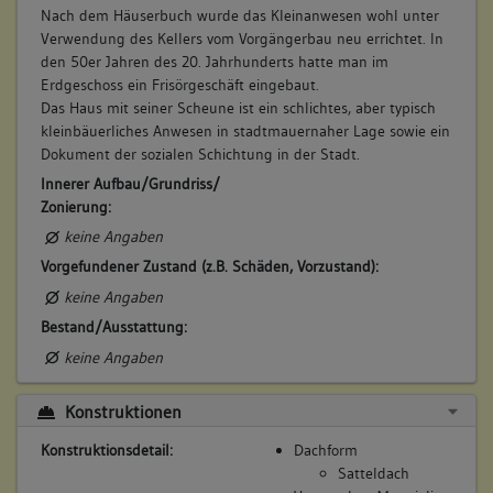
keiner
Nach dem Häuserbuch wurde das Kleinanwesen wohl unter
Betroffene Gebäudeteile:
Verwendung des Kellers vom Vorgängerbau neu errichtet. In
den 50er Jahren des 20. Jahrhunderts hatte man im
keine
Erdgeschoss ein Frisörgeschäft eingebaut.
Das Haus mit seiner Scheune ist ein schlichtes, aber typisch
kleinbäuerliches Anwesen in stadtmauernaher Lage sowie ein
7. Besitzer:in:
Heg, Aberlin
Dokument der sozialen Schichtung in der Stadt.
(1587)
Innerer Aufbau/Grundriss/
Bemerkung Familie:
Zonierung:
Bemerkung Besitz:
keine Angaben
besitzt Anteil
Vorgefundener Zustand (z.B. Schäden, Vorzustand):
Beschreibung:
keine Angaben
Beruf / Amt / Titel:
Bestand/Ausstattung:
keiner
keine Angaben
Betroffene Gebäudeteile:
keine
Konstruktionen
Konstruktionsdetail:
Dachform
Satteldach
8. Besitzer:in:
Heg, Jörg