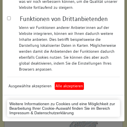
was wir noch verbessern können, um die Qualität unserer
Hausnummer:
17
Website fortlaufend zu steigern.
Funktionen von Drittanbietenden
Postleitzahl:
74354
Wenn wir Funktionen anderer Anbieter:innen auf der
Stadt-Teilort:
Besigheim
Website integrieren, können wir Ihnen dadurch weitere
Inhalte anbieten. Dies betrifft beispielsweise die
Regierungsbezirk:
Stuttgart
Darstellung lokalisierter Daten in Karten. Möglicherweise
werden damit die Anbietenden der Funktionen dadurch
Kreis:
Ludwigsburg (Landkreis)
ebenfalls Cookies nutzen. Sie können dies aber auch
global deaktivieren, indem Sie die Einstellungen Ihres
Wohnplatzschlüssel:
8118007001
Browsers anpassen.
Flurstücknummer:
keine
Ausgewählte akzeptieren
Alle akzeptieren
Historischer Straßenname:
keiner
Historische Gebäudenummer:
237
Weitere Informationen zu Cookies und eine Möglichkeit zur
Bearbeitung Ihrer Cookie-Auswahl finden Sie im Bereich
Lage des Wohnplatzes:
Impressum & Datenschutzerklärung