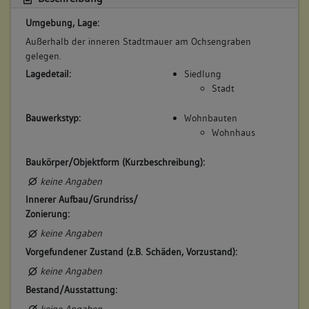
Umgebung, Lage:
5. Besitzer:in:
Widmayer, Katharina Barbara
Außerhalb der inneren Stadtmauer am Ochsengraben
(1876)
gelegen.
Bemerkung Familie:
Lagedetail:
Siedlung
Stadt
Tochter des Johann Georg Widmayer
Bemerkung Besitz:
Bauwerkstyp:
Wohnbauten
erbt von Mutter
Wohnhaus
Beschreibung:
Baukörper/Objektform (Kurzbeschreibung):
äußeres Torhaus, Keller, Garten
keine Angaben
Beruf / Amt / Titel:
Innerer Aufbau/Grundriss/
keiner
Zonierung:
Betroffene Gebäudeteile:
keine Angaben
Untergeschoss(e)
Vorgefundener Zustand (z.B. Schäden, Vorzustand):
Garten
keine Angaben
Bestand/Ausstattung:
keine Angaben