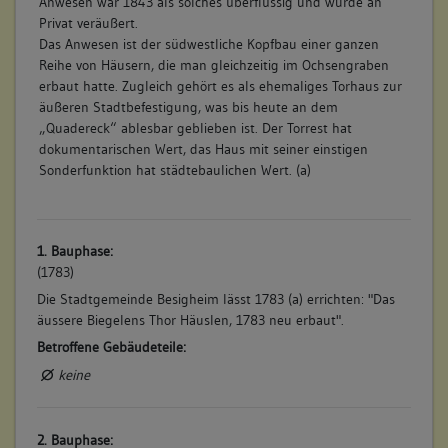
Anwesen war 1843 als solches überflüssig und wurde an
Privat veräußert.
Das Anwesen ist der südwestliche Kopfbau einer ganzen
Reihe von Häusern, die man gleichzeitig im Ochsengraben
erbaut hatte. Zugleich gehört es als ehemaliges Torhaus zur
äußeren Stadtbefestigung, was bis heute an dem
„Quadereck“ ablesbar geblieben ist. Der Torrest hat
dokumentarischen Wert, das Haus mit seiner einstigen
Sonderfunktion hat städtebaulichen Wert. (a)
1. Bauphase:
(1783)
Die Stadtgemeinde Besigheim lässt 1783 (a) errichten: "Das
äussere Biegelens Thor Häuslen, 1783 neu erbaut".
Betroffene Gebäudeteile:
keine
2. Bauphase: