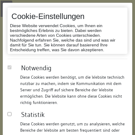
Zur Navigation springen
Zum Inhalt der Website springen
Login
|
Schriftgröße anpassen
|
Kontakt
|
Handbuch
|
Impressum
& Datenschutzerklärung
Cookie-Einstellungen
Diese Website verwendet Cookies, um Ihnen ein
bestmögliches Erlebnis zu bieten. Dabei werden
verschiedene Arten von Cookies unterschieden.
Nachfolgend erfahren Sie, welche das sind und was wir
Datenbank Bauforschung/Restaurierung
damit für Sie tun. Sie können darauf basierend Ihre
Entscheidung treffen, was Sie davon akzeptieren.
Wohnhaus
Notwendig
Diese Cookies werden benötigt, um die Website technisch
ID:
188123984819
/
Datum:
04.05.2016
nutzbar zu machen, indem sie Kommunikation mit dem
Datenbestand:
Bauforschung und Restaurierung
Server und Zugriff auf sichere Bereiche der Website
ermöglichen. Die Website kann ohne diese Cookies nicht
Als PDF herunterladen:
richtig funktionieren.
Alle Inhalte dieser Seite:
/
Statistik
Objektdaten
Diese Cookies werden genutzt, um zu analysieren, welche
Bereiche der Website am besten frequentiert sind oder
Straße:
Bügelestorstraße