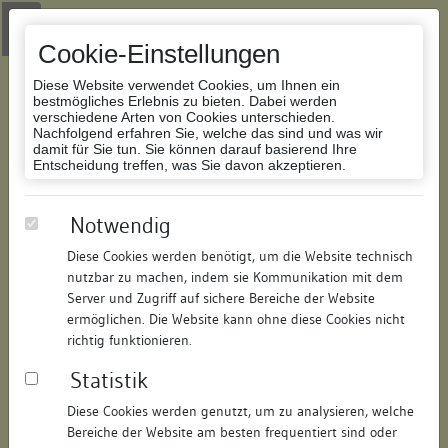
Zur Navigation springen
Zum Inhalt der Website springen
Login
|
Schriftgröße anpassen
|
Kontakt
|
Handbuch
|
Impressum
& Datenschutzerklärung
Cookie-Einstellungen
Diese Website verwendet Cookies, um Ihnen ein
bestmögliches Erlebnis zu bieten. Dabei werden
verschiedene Arten von Cookies unterschieden.
Nachfolgend erfahren Sie, welche das sind und was wir
Datenbank Bauforschung/Restaurierung
damit für Sie tun. Sie können darauf basierend Ihre
Entscheidung treffen, was Sie davon akzeptieren.
Abgegangenes Gebäude
Notwendig
Diese Cookies werden benötigt, um die Website technisch
ID:
135336989820
/
Datum:
04.05.2016
nutzbar zu machen, indem sie Kommunikation mit dem
Datenbestand:
Bauforschung und Restaurierung
Server und Zugriff auf sichere Bereiche der Website
ermöglichen. Die Website kann ohne diese Cookies nicht
Als PDF herunterladen:
richtig funktionieren.
Alle Inhalte dieser Seite:
/
Statistik
Objektdaten
Diese Cookies werden genutzt, um zu analysieren, welche
Bereiche der Website am besten frequentiert sind oder
Straße:
Bügelestorstraße