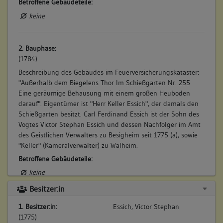
Betroffene Gebäudeteile:
keine
2. Bauphase:
(1784)
Beschreibung des Gebäudes im Feuerversicherungskataster:
"Außerhalb dem Biegelens Thor Im Schießgarten Nr. 255
Eine geräumige Behausung mit einem großen Heuboden
darauf". Eigentümer ist "Herr Keller Essich", der damals den
Schießgarten besitzt. Carl Ferdinand Essich ist der Sohn des
Vogtes Victor Stephan Essich und dessen Nachfolger im Amt
des Geistlichen Verwalters zu Besigheim seit 1775 (a), sowie
"Keller" (Kameralverwalter) zu Walheim.
Betroffene Gebäudeteile:
keine
Besitzer:in
3. Bauphase:
1. Besitzer:in:
Essich, Victor Stephan
(1787)
(1775)