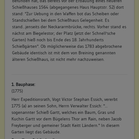
befunden hat, das bereits vor der Erbauung eines neueren
Schießhauses 1564 (abgegangenes Haus Hauptstr. 52) dort
stand: "Zur Uebung in den Waffen bot das Scheiben oder
Standschießen bei dem Schießhaus Gelegenheit. Es
stand...jenseits der Neckararmbrücke, rechts. Vorher stand es
nächst am Biegelestor; der Platz (jetzt der Schnell'sche
Garten) hieß noch bis Ende des 18. Jahrhunderts
Schießgärten". Ob möglicherweise das 1783 abgebrochene
Gebäude identisch ist mit dem von Breining genannten
älteren Schießhaus, ist nicht mehr nachzuweisen.
1. Bauphase:
(1775)
Herr Expeditionsrath, Vogt Victor Stephan Essich, vererbt
1775 (a) an seinen Sohn, Herrn Verwalter Essich: "...
sogenannter Schieß Gartt, welches ein Baum, Gras und
Kuchin Gartt vor dem Bügelens Thor am Rain, neben Jacob
Freyberger und gemeiner Stadt Keitt Ländern." In diesem
Garten liegt das Gebäude.