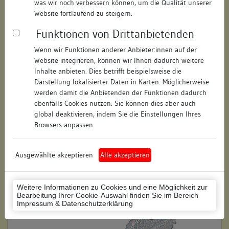
was wir noch verbessern können, um die Qualität unserer
Hausnummer:
12a
Website fortlaufend zu steigern.
Funktionen von Drittanbietenden
Postleitzahl:
74354
Wenn wir Funktionen anderer Anbieter:innen auf der
Stadt-Teilort:
Besigheim
Website integrieren, können wir Ihnen dadurch weitere
Inhalte anbieten. Dies betrifft beispielsweise die
Regierungsbezirk:
Stuttgart
Darstellung lokalisierter Daten in Karten. Möglicherweise
werden damit die Anbietenden der Funktionen dadurch
Kreis:
Ludwigsburg (Landkreis)
ebenfalls Cookies nutzen. Sie können dies aber auch
global deaktivieren, indem Sie die Einstellungen Ihres
Wohnplatzschlüssel:
8118007001
Browsers anpassen.
Flurstücknummer:
keine
Ausgewählte akzeptieren
Alle akzeptieren
Historischer Straßenname:
keiner
Historische Gebäudenummer:
255
Weitere Informationen zu Cookies und eine Möglichkeit zur
Bearbeitung Ihrer Cookie-Auswahl finden Sie im Bereich
Lage des Wohnplatzes:
Impressum & Datenschutzerklärung