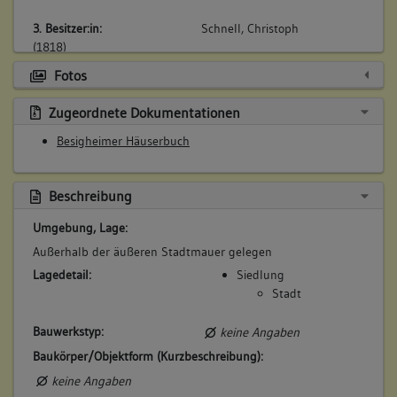
3. Besitzer:in:
Schnell, Christoph
(1818)
Bemerkung Familie:
Fotos
Bemerkung Besitz:
Zugeordnete Dokumentationen
kauft
Besigheimer Häuserbuch
Beschreibung:
Garten (Schnellscher Garten)
Beruf / Amt / Titel:
Beschreibung
keiner
Umgebung, Lage:
Betroffene Gebäudeteile:
Außerhalb der äußeren Stadtmauer gelegen
Garten
Lagedetail:
Siedlung
Stadt
Bauwerkstyp:
keine Angaben
Baukörper/Objektform (Kurzbeschreibung):
keine Angaben