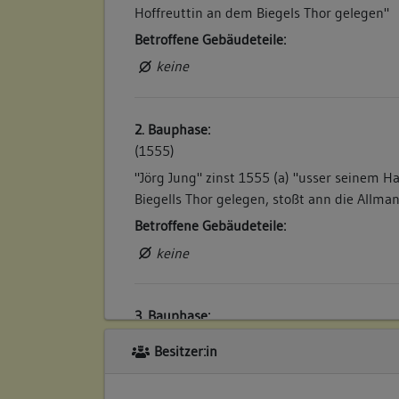
Hoffreuttin an dem Biegels Thor gelegen"
Betroffene Gebäudeteile:
keine
2. Bauphase:
(1555)
"Jörg Jung" zinst 1555 (a) "usser seinem H
Biegells Thor gelegen, stoßt ann die Allman
Betroffene Gebäudeteile:
keine
3. Bauphase:
(1569)
Besitzer:in
"Hanns Mockh der Scheffer gibt jerlich uß
Hofreittin sampt dem Scheurlin, zwüschen