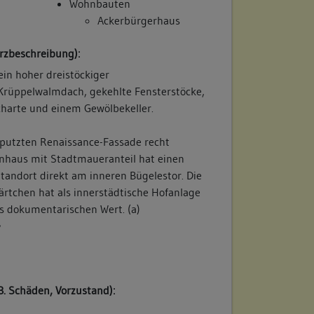
Wohnbauten
Ackerbürgerhaus
rzbeschreibung):
ein hoher dreistöckiger
Krüppelwalmdach, gekehlte Fensterstöcke,
charte und einem Gewölbekeller.
rputzten Renaissance-Fassade recht
inhaus mit Stadtmaueranteil hat einen
tandort direkt am inneren Bügelestor. Die
rtchen hat als innerstädtische Hofanlage
ts dokumentarischen Wert. (a)
/
B. Schäden, Vorzustand):