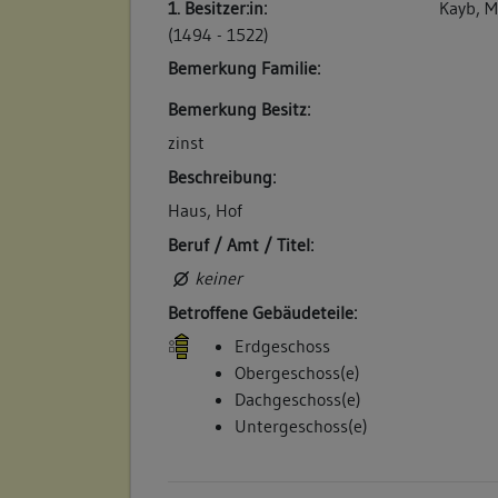
1. Besitzer:in:
Kayb, M
Stattmauren gelegen, stoßt an die Straßen"
(1494 - 1522)
Betroffene Gebäudeteile:
Bemerkung Familie:
keine
Bemerkung Besitz:
zinst
4. Bauphase:
Beschreibung:
(1587)
Haus, Hof
"Hanns Beringer gibt Jars Usser Seinem H
dem Scheürlin, zwüschen dem Biegellstho
Beruf / Amt / Titel:
gelegen, stoßt an die Straßen". (a)
keiner
Betroffene Gebäudeteile:
Betroffene Gebäudeteile:
keine
Erdgeschoss
Obergeschoss(e)
Dachgeschoss(e)
5. Bauphase:
Untergeschoss(e)
(1597)
Die Plegschaft der Witwe und der Kinder d