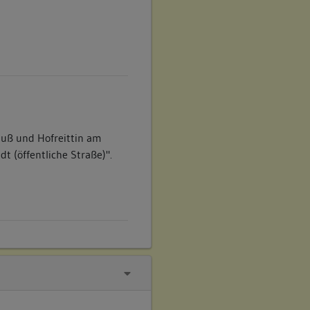
auß und Hofreittin am
dt (öffentliche Straße)".
er seinem Haus und
 dem Biegelsthor und der