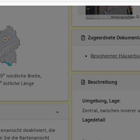
ner
Abbildungsnachweis
Zugeordnete Dokumenta
Besigheimer Häuserbu
9° nördliche Breite,
Beschreibung
° östliche Länge
Umgebung, Lage:
Zentral, zwischen innerer
Lagedetail:
enansicht deaktiviert, die
n Sie die Kartenansicht