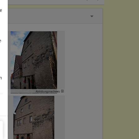
e
e
m
Abbildungsnachweis