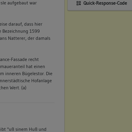
sle aufgebaut war
Quick-Response-Code
ise darauf, dass hier
die Bezeichnung 1599
ans Natterer, der damals
sance-Fassade recht
tmaueranteil hat einen
m inneren Bügelestor. Die
innerstädtische Hofanlage
hen Wert. (a)
 gibt "uß sinem Huß und