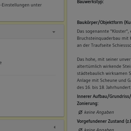
Bauwerkstyp:
e-Einstellungen unter
Baukörper/Objektform (Ku
Das sogenannte "Kloster", 
Bruchsteinquaderbau mit 
an der Traufseite Schiesss
Das hohe, mit seiner unve
e
altertümlich wirkende Ste
städtebaulich wirksamen S
Anlage mit Scheune und Gä
des 16. bis 18. Jahrhunder
Innerer Aufbau/Grundriss
Zonierung:
keine Angaben
Vorgefundener Zustand (z.
keine Angaben