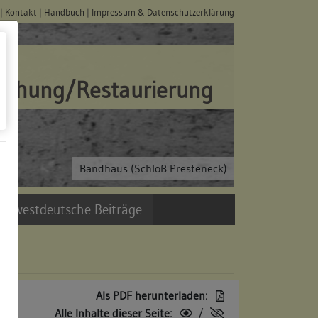
|
Kontakt
|
Handbuch
|
Impressum & Datenschutzerklärung
schung/Restaurierung
Bandhaus (Schloß Presteneck)
üdwestdeutsche Beiträge
Als PDF herunterladen:
Alle Inhalte dieser Seite:
/