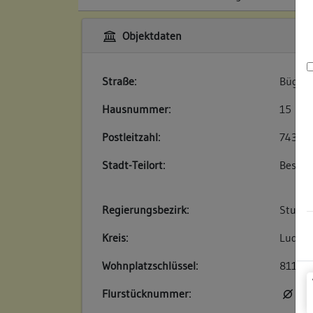
Objektdaten
Straße:
Bügele
Hausnummer:
15
Postleitzahl:
74354
Stadt-Teilort:
Besigh
Regierungsbezirk:
Stuttg
Kreis:
Ludwig
Wohnplatzschlüssel:
81180
Flurstücknummer:
kei