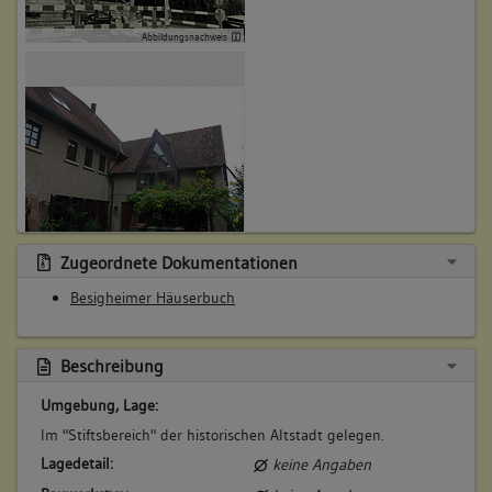
Obergeschoss(e)
Abbildungsnachweis
Dachgeschoss(e)
Untergeschoss(e)
Untergeschoss(e)
Garten
6. Besitzer:in:
Eisenkrämer, Johann
(1660)
Bemerkung Familie:
Zugeordnete Dokumentationen
Abbildungsnachweis
Bemerkung Besitz:
Besigheimer Häuserbuch
besitzt nach Michael Eisenkrämer
Beschreibung:
Beschreibung
Haus, Hofraum Scheuer, Keller, Garten
Umgebung, Lage:
Beruf / Amt / Titel:
Im "Stiftsbereich" der historischen Altstadt gelegen.
keiner
Lagedetail:
keine Angaben
Betroffene Gebäudeteile: