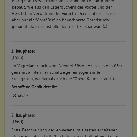
Pfarrgasse 18 war mindestens schon im 16. Jahrhundert
bebaut, wie aus den Lagerbüchern der Vogtei und der
Geistlichen Verwaltung hervorgeht. Dort ist dieser Bereich
aber nur als "Anstößer" an benachbarte Grundstücke
genannt, da er selbst offenbar nicht zinsbar war. (a)
1. Bauphase:
(1555)
Im Vogteilagerbuch wird "Wendel Rösers Haus" als Anstößer
genannt an den herrschaftseigenen sogenannten
Steingarten, wo damals auch die "Obere Kelter" stand. (a)
Betroffene Gebäudeteile:
keine
2. Bauphase:
(1660)
Erste Beschreibung des Anwesens im ältesten erhaltenen
Steuerbuch der Stadt: "Ein Behausung, Hoffraithen, Keller,