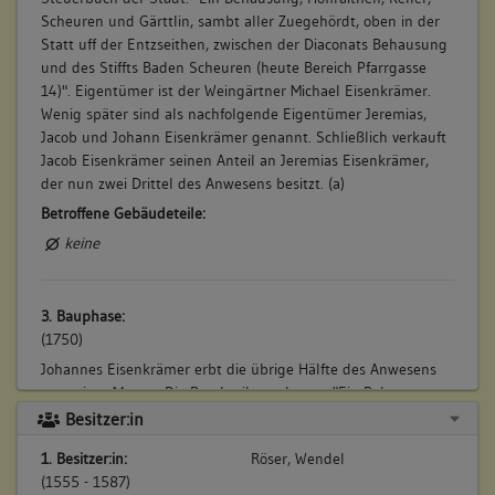
Scheuren und Gärttlin, sambt aller Zuegehördt, oben in der
Statt uff der Entzseithen, zwischen der Diaconats Behausung
und des Stiffts Baden Scheuren (heute Bereich Pfarrgasse
14)". Eigentümer ist der Weingärtner Michael Eisenkrämer.
Wenig später sind als nachfolgende Eigentümer Jeremias,
Jacob und Johann Eisenkrämer genannt. Schließlich verkauft
Jacob Eisenkrämer seinen Anteil an Jeremias Eisenkrämer,
der nun zwei Drittel des Anwesens besitzt. (a)
Betroffene Gebäudeteile:
keine
3. Bauphase:
(1750)
Johannes Eisenkrämer erbt die übrige Hälfte des Anwesens
von seiner Mutter. Die Beschreibung lautet: "Ein Behausung,
Scheuren, Waschhaus und beschlossener Hof, oben in der
Besitzer:in
Stadt, neben dem Helferrath Haus (Diakonathaus) und der
1. Besitzer:in:
Röser, Wendel
Stift Baadischen Scheuer...vierdthalb Ruthen Gartten dabey".
(1555 - 1587)
(a)