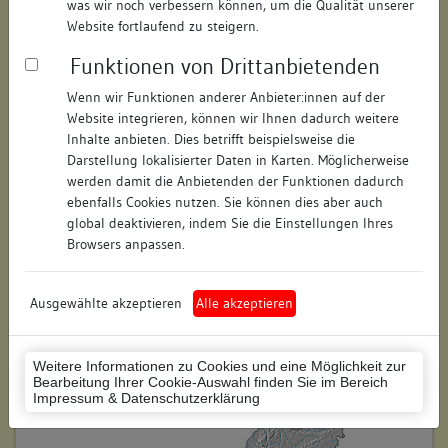
was wir noch verbessern können, um die Qualität unserer
Hausnummer:
16 und 18
Website fortlaufend zu steigern.
Funktionen von Drittanbietenden
Postleitzahl:
74354
Wenn wir Funktionen anderer Anbieter:innen auf der
Stadt-Teilort:
Besigheim
Website integrieren, können wir Ihnen dadurch weitere
Inhalte anbieten. Dies betrifft beispielsweise die
Regierungsbezirk:
Stuttgart
Darstellung lokalisierter Daten in Karten. Möglicherweise
werden damit die Anbietenden der Funktionen dadurch
Kreis:
Ludwigsburg (Landkreis)
ebenfalls Cookies nutzen. Sie können dies aber auch
global deaktivieren, indem Sie die Einstellungen Ihres
Wohnplatzschlüssel:
8118007001
Browsers anpassen.
Flurstücknummer:
keine
Ausgewählte akzeptieren
Alle akzeptieren
Historischer Straßenname:
keiner
Historische Gebäudenummer:
98
Weitere Informationen zu Cookies und eine Möglichkeit zur
Bearbeitung Ihrer Cookie-Auswahl finden Sie im Bereich
Lage des Wohnplatzes:
Impressum & Datenschutzerklärung