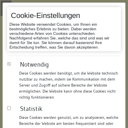
Zur Navigation springen
Zum Inhalt der Website springen
Login
|
Schriftgröße anpassen
|
Kontakt
|
Handbuch
|
Impressum
& Datenschutzerklärung
Cookie-Einstellungen
Diese Website verwendet Cookies, um Ihnen ein
bestmögliches Erlebnis zu bieten. Dabei werden
verschiedene Arten von Cookies unterschieden.
Nachfolgend erfahren Sie, welche das sind und was wir
Datenbank Bauforschung/Restaurierung
damit für Sie tun. Sie können darauf basierend Ihre
Entscheidung treffen, was Sie davon akzeptieren.
Wohnhaus, Neubau
Notwendig
Diese Cookies werden benötigt, um die Website technisch
ID:
129557896111
/
Datum:
04.05.2016
nutzbar zu machen, indem sie Kommunikation mit dem
Datenbestand:
Bauforschung und Restaurierung
Server und Zugriff auf sichere Bereiche der Website
ermöglichen. Die Website kann ohne diese Cookies nicht
Als PDF herunterladen:
richtig funktionieren.
Alle Inhalte dieser Seite:
/
Statistik
Objektdaten
Diese Cookies werden genutzt, um zu analysieren, welche
Bereiche der Website am besten frequentiert sind oder
Straße:
Pfarrgasse