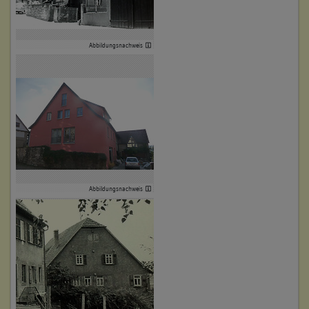
Obergeschoss(e)
Dachgeschoss(e)
Untergeschoss(e)
Abbildungsnachweis
Untergeschoss(e)
Garten
5. Besitzer:in:
Eisenkrämer, Jacob
(1660)
Bemerkung Familie:
Bemerkung Besitz:
Abbildungsnachweis
besitzt nach Michael Eisenkrämer
Beschreibung:
Haus, Hofraum Scheuer, Keller, Garten
Beruf / Amt / Titel:
keiner
Betroffene Gebäudeteile:
Erdgeschoss