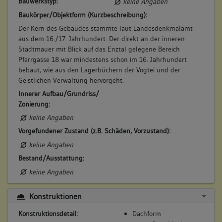
Bauwerkstyp:
keine Angaben
Erdgeschoss
Obergeschoss(e)
Baukörper/Objektform (Kurzbeschreibung):
Dachgeschoss(e)
Der Kern des Gebäudes stammte laut Landesdenkmalamt
Untergeschoss(e)
aus dem 16./17. Jahrhundert. Der direkt an der inneren
Untergeschoss(e)
Stadtmauer mit Blick auf das Enztal gelegene Bereich
Garten
Pfarrgasse 18 war mindestens schon im 16. Jahrhundert
bebaut, wie aus den Lagerbüchern der Vogtei und der
Geistlichen Verwaltung hervorgeht.
Innerer Aufbau/Grundriss/
7. Besitzer:in:
Eisenkrämer, Jeremias
Zonierung:
(1660 - 1700)
keine Angaben
Bemerkung Familie:
Vorgefundener Zustand (z.B. Schäden, Vorzustand):
Bemerkung Besitz:
keine Angaben
kauft Anteil von Jacob Eisenkrämer
Bestand/Ausstattung:
Beschreibung:
keine Angaben
Haus, Hofraum Scheuer, Keller, Garten
Beruf / Amt / Titel:
Konstruktionen
keiner
Konstruktionsdetail:
Dachform
Betroffene Gebäudeteile: