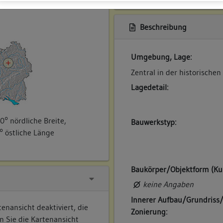
ner
Beschreibung
Umgebung, Lage:
Zentral in der historischen
Lagedetail:
0° nördliche Breite,
Bauwerkstyp:
° östliche Länge
Baukörper/Objektform (Ku
keine Angaben
Innerer Aufbau/Grundriss
enansicht deaktiviert, die
Zonierung:
n Sie die Kartenansicht