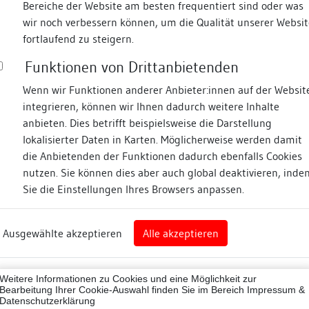
Bereiche der Website am besten frequentiert sind oder was
wir noch verbessern können, um die Qualität unserer Websit
Fotos
fortlaufend zu steigern.
Funktionen von Drittanbietenden
Wenn wir Funktionen anderer Anbieter:innen auf der Websit
integrieren, können wir Ihnen dadurch weitere Inhalte
anbieten. Dies betrifft beispielsweise die Darstellung
lokalisierter Daten in Karten. Möglicherweise werden damit
die Anbietenden der Funktionen dadurch ebenfalls Cookies
eim
nutzen. Sie können dies aber auch global deaktivieren, inde
Sie die Einstellungen Ihres Browsers anpassen.
Abbildungsnachweis
art
Ausgewählte akzeptieren
Alle akzeptieren
sburg (Landkreis)
Zugeordnete Dokumenta
07001
Weitere Informationen zu Cookies und eine Möglichkeit zur
Besigheimer Häuserbu
ne
Bearbeitung Ihrer Cookie-Auswahl finden Sie im Bereich
Impressum &
Datenschutzerklärung