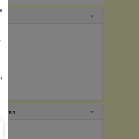
e
e
m
tionen
ch