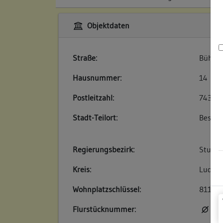
Objektdaten
Straße:
Bühl
Hausnummer:
14
Postleitzahl:
74354
Stadt-Teilort:
Besigh
Regierungsbezirk:
Stuttg
Kreis:
Ludwig
Wohnplatzschlüssel:
81180
Flurstücknummer:
kei