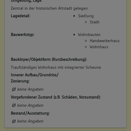
Umgebung, Lage:
kauft
Zentral in der historischen Altstadt gelegen.
Beschreibung:
Lagedetail:
Siedlung
Haus, Werkstatt
Stadt
Beruf / Amt / Titel:
Bauwerkstyp:
Wohnbauten
Weingärtner
Handwerkerhaus
Wohnhaus
Betroffene Gebäudeteile:
Erdgeschoss
Baukörper/Objektform (Kurzbeschreibung):
Obergeschoss(e)
Traufständiges Wohnhaus mit integrierter Scheune.
Dachgeschoss(e)
Innerer Aufbau/Grundriss/
Untergeschoss(e)
Zonierung:
keine Angaben
Vorgefundener Zustand (z.B. Schäden, Vorzustand):
7. Besitzer:in:
Allinger, Karl
(1885)
keine Angaben
Bemerkung Familie:
Bestand/Ausstattung:
keine Angaben
Bemerkung Besitz:
ertauscht