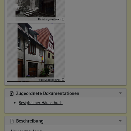
5. Besitzer:in:
Müller, Friedrich
(1835 - 1853)
Abbildungsnachweis
Bemerkung Familie:
Bemerkung Besitz:
kauft
Beschreibung:
Beruf / Amt / Titel:
Weber
Betroffene Gebäudeteile:
Abbildungsnachweis
keine
Zugeordnete Dokumentationen
Besigheimer Häuserbuch
6. Besitzer:in:
Reuschle, Gottlieb
(1853 - 1885)
Bemerkung Familie:
Beschreibung
Bemerkung Besitz: