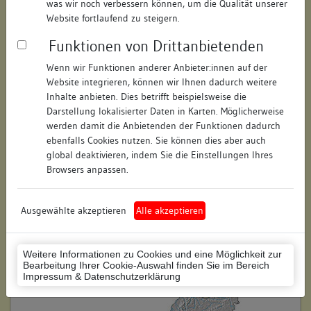
was wir noch verbessern können, um die Qualität unserer
Hausnummer:
16
Website fortlaufend zu steigern.
Funktionen von Drittanbietenden
Postleitzahl:
74354
Wenn wir Funktionen anderer Anbieter:innen auf der
Stadt-Teilort:
Besigheim
Website integrieren, können wir Ihnen dadurch weitere
Inhalte anbieten. Dies betrifft beispielsweise die
Regierungsbezirk:
Stuttgart
Darstellung lokalisierter Daten in Karten. Möglicherweise
werden damit die Anbietenden der Funktionen dadurch
Kreis:
Ludwigsburg (Landkreis)
ebenfalls Cookies nutzen. Sie können dies aber auch
global deaktivieren, indem Sie die Einstellungen Ihres
Wohnplatzschlüssel:
8118007001
Browsers anpassen.
Flurstücknummer:
keine
Ausgewählte akzeptieren
Alle akzeptieren
Historischer Straßenname:
keiner
Historische Gebäudenummer:
203
Weitere Informationen zu Cookies und eine Möglichkeit zur
Bearbeitung Ihrer Cookie-Auswahl finden Sie im Bereich
Lage des Wohnplatzes:
Impressum & Datenschutzerklärung