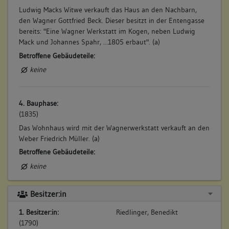
Ludwig Macks Witwe verkauft das Haus an den Nachbarn,
den Wagner Gottfried Beck. Dieser besitzt in der Entengasse
bereits: "Eine Wagner Werkstatt im Kogen, neben Ludwig
Mack und Johannes Spahr, ...1805 erbaut". (a)
Betroffene Gebäudeteile:
keine
4. Bauphase:
(1835)
Das Wohnhaus wird mit der Wagnerwerkstatt verkauft an den
Weber Friedrich Müller. (a)
Betroffene Gebäudeteile:
keine
Besitzer:in
5. Bauphase:
(1853)
1. Besitzer:in:
Riedlinger, Benedikt
(1790)
Das Wohngebäude (Geb. Nr. 203) und die ehemalige an das