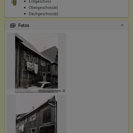
Erdgeschoss
Obergeschoss(e)
Dachgeschoss(e)
Untergeschoss(e)
Fotos
4. Besitzer:in:
Beck, Gottfried
(1821 - 1835)
Bemerkung Familie:
Bemerkung Besitz:
kauft von Witwe Mack
Beschreibung:
Abbildungsnachweis
Beruf / Amt / Titel:
Wagner
Betroffene Gebäudeteile:
keine