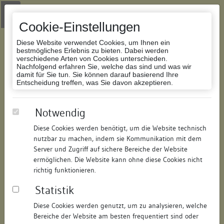
Zur Navigation springen
Zum Inhalt der Website springen
Login
|
Schriftgröße anpassen
|
Kontakt
|
Handbuch
|
Impressum
& Datenschutzerklärung
Cookie-Einstellungen
Diese Website verwendet Cookies, um Ihnen ein
bestmögliches Erlebnis zu bieten. Dabei werden
verschiedene Arten von Cookies unterschieden.
Nachfolgend erfahren Sie, welche das sind und was wir
Datenbank Bauforschung/Restaurierung
damit für Sie tun. Sie können darauf basierend Ihre
Entscheidung treffen, was Sie davon akzeptieren.
Wohnhaus und Scheune
Notwendig
Diese Cookies werden benötigt, um die Website technisch
ID:
171450272912
/
Datum:
04.05.2016
nutzbar zu machen, indem sie Kommunikation mit dem
Datenbestand:
Bauforschung und Restaurierung
Server und Zugriff auf sichere Bereiche der Website
ermöglichen. Die Website kann ohne diese Cookies nicht
Als PDF herunterladen:
richtig funktionieren.
Alle Inhalte dieser Seite:
/
Statistik
Objektdaten
Diese Cookies werden genutzt, um zu analysieren, welche
Bereiche der Website am besten frequentiert sind oder
Straße:
Entengasse