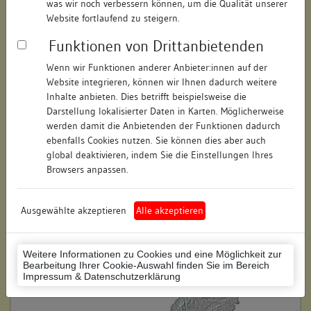
was wir noch verbessern können, um die Qualität unserer
Hausnummer:
2
Website fortlaufend zu steigern.
Funktionen von Drittanbietenden
Postleitzahl:
74354
Wenn wir Funktionen anderer Anbieter:innen auf der
Stadt-Teilort:
Besigheim
Website integrieren, können wir Ihnen dadurch weitere
Inhalte anbieten. Dies betrifft beispielsweise die
Regierungsbezirk:
Stuttgart
Darstellung lokalisierter Daten in Karten. Möglicherweise
werden damit die Anbietenden der Funktionen dadurch
Kreis:
Ludwigsburg (Landkreis)
ebenfalls Cookies nutzen. Sie können dies aber auch
global deaktivieren, indem Sie die Einstellungen Ihres
Wohnplatzschlüssel:
8118007001
Browsers anpassen.
Flurstücknummer:
keine
Ausgewählte akzeptieren
Alle akzeptieren
Historischer Straßenname:
keiner
Historische Gebäudenummer:
105 1/2
Weitere Informationen zu Cookies und eine Möglichkeit zur
Bearbeitung Ihrer Cookie-Auswahl finden Sie im Bereich
Lage des Wohnplatzes:
Impressum & Datenschutzerklärung