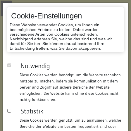
Zur Navigation springen
Zum Inhalt der Website springen
Login
|
Schriftgröße anpassen
|
Kontakt
|
Handbuch
|
Impressum
& Datenschutzerklärung
Cookie-Einstellungen
Diese Website verwendet Cookies, um Ihnen ein
bestmögliches Erlebnis zu bieten. Dabei werden
verschiedene Arten von Cookies unterschieden.
Nachfolgend erfahren Sie, welche das sind und was wir
Datenbank Bauforschung/Restaurierung
damit für Sie tun. Sie können darauf basierend Ihre
Entscheidung treffen, was Sie davon akzeptieren.
Backhaus
Notwendig
Diese Cookies werden benötigt, um die Website technisch
ID:
208178015113
/
Datum:
04.05.2016
nutzbar zu machen, indem sie Kommunikation mit dem
Datenbestand:
Bauforschung und Restaurierung
Server und Zugriff auf sichere Bereiche der Website
ermöglichen. Die Website kann ohne diese Cookies nicht
Als PDF herunterladen:
richtig funktionieren.
Alle Inhalte dieser Seite:
/
Statistik
Objektdaten
Diese Cookies werden genutzt, um zu analysieren, welche
Bereiche der Website am besten frequentiert sind oder
Straße:
Auf der Mauer