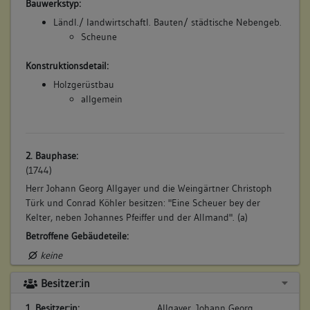
Bauwerkstyp:
Ländl./ landwirtschaftl. Bauten/ städtische Nebengeb.
Scheune
Konstruktionsdetail:
Holzgerüstbau
allgemein
2. Bauphase:
(1744)
Herr Johann Georg Allgayer und die Weingärtner Christoph
Türk und Conrad Köhler besitzen: "Eine Scheuer bey der
Kelter, neben Johannes Pfeiffer und der Allmand". (a)
Betroffene Gebäudeteile:
keine
Besitzer:in
3. Bauphase:
1. Besitzer:in:
Allgayer, Johann Georg