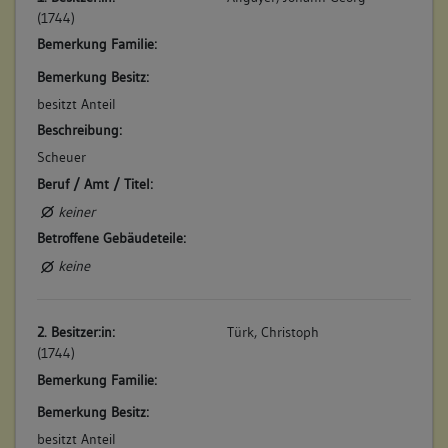
(1784)
(1744)
Beschreibung im Feuerversicherungskataster: "Enz Seite.
Bemerkung Familie:
Unten in der Stadt. Ob der Kelter. Nr. 194 Eine Scheuer, an
dem Kelterplatz." Die Scheuer ist besitzmäßig aufgeteilt. (a)
Bemerkung Besitz:
Betroffene Gebäudeteile:
besitzt Anteil
Beschreibung:
keine
Scheuer
Beruf / Amt / Titel:
4. Bauphase:
keiner
(1805)
Betroffene Gebäudeteile:
Stallanbau an die Fachwerkscheune.
keine
Betroffene Gebäudeteile:
Anbau
2. Besitzer:in:
Türk, Christoph
Bauwerkstyp:
(1744)
Ländl./ landwirtschaftl. Bauten/ städtische Nebengeb.
Bemerkung Familie:
Stallgebäude
Bemerkung Besitz:
besitzt Anteil