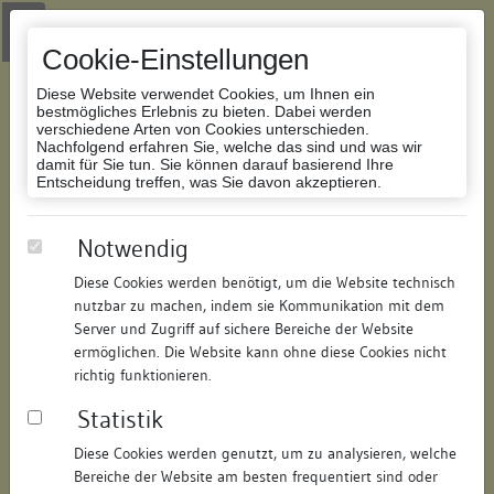
Zur Navigation springen
Zum Inhalt der Website springen
Login
|
Schriftgröße anpassen
|
Kontakt
|
Handbuch
|
Impressum
& Datenschutzerklärung
Cookie-Einstellungen
Diese Website verwendet Cookies, um Ihnen ein
bestmögliches Erlebnis zu bieten. Dabei werden
verschiedene Arten von Cookies unterschieden.
Nachfolgend erfahren Sie, welche das sind und was wir
Datenbank Bauforschung/Restaurierung
damit für Sie tun. Sie können darauf basierend Ihre
Entscheidung treffen, was Sie davon akzeptieren.
Wohn- und Geschäftshaus,
Notwendig
abgegangenes Wohnhaus
Diese Cookies werden benötigt, um die Website technisch
nutzbar zu machen, indem sie Kommunikation mit dem
ID:
200819774711
/
Datum:
04.05.2016
Server und Zugriff auf sichere Bereiche der Website
Datenbestand:
Bauforschung und Restaurierung
ermöglichen. Die Website kann ohne diese Cookies nicht
richtig funktionieren.
Als PDF herunterladen:
Statistik
Alle Inhalte dieser Seite:
/
Diese Cookies werden genutzt, um zu analysieren, welche
Objektdaten
Bereiche der Website am besten frequentiert sind oder