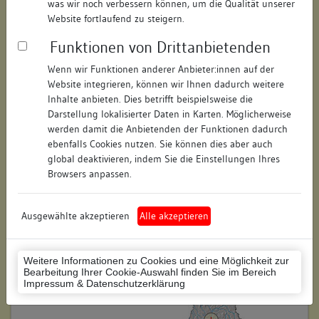
was wir noch verbessern können, um die Qualität unserer
Straße:
Hauptstraße
Website fortlaufend zu steigern.
Hausnummer:
51
Funktionen von Drittanbietenden
Postleitzahl:
74354
Wenn wir Funktionen anderer Anbieter:innen auf der
Website integrieren, können wir Ihnen dadurch weitere
Stadt-Teilort:
Besigheim
Inhalte anbieten. Dies betrifft beispielsweise die
Darstellung lokalisierter Daten in Karten. Möglicherweise
werden damit die Anbietenden der Funktionen dadurch
Regierungsbezirk:
Stuttgart
ebenfalls Cookies nutzen. Sie können dies aber auch
global deaktivieren, indem Sie die Einstellungen Ihres
Kreis:
Ludwigsburg (Landkreis)
Browsers anpassen.
Wohnplatzschlüssel:
8118007001
Flurstücknummer:
keine
Ausgewählte akzeptieren
Alle akzeptieren
Historischer Straßenname:
keiner
Weitere Informationen zu Cookies und eine Möglichkeit zur
Historische Gebäudenummer:
194
Bearbeitung Ihrer Cookie-Auswahl finden Sie im Bereich
Impressum & Datenschutzerklärung
Lage des Wohnplatzes: