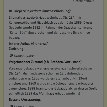
Geschäftshaus
Bauwerkstyp:
Bemerkung Besitz:
Wohnbauten
Baukörper/Objektform (Kurzbeschreibung):
erhält Anteil von Köhler
Wohn- und Geschäftshaus
Ehemaliges zweistöckiges Wohnhaus (Nr. 194) mit
Beschreibung:
Kellergewölbe und Giebeldach aus dem Jahr 1889. Dieses
Scheuer
Gebäude wurde 1982 im Rahmen der Stadtkernsanierung
Beruf / Amt / Titel:
"Kelter Süd" abgebrochen und der gesamte Bereich neu
bebaut.
Weingärtner
Innerer Aufbau/Grundriss/
Betroffene Gebäudeteile:
Zonierung:
keine
keine Angaben
Vorgefundener Zustand (z.B. Schäden, Vorzustand):
Vorgängergebäude war eine einstöckige Fachwerkscheuer
7. Besitzer:in:
Deisinger, Christian
(Nr. 194), die mindestens schon im 18. Jahrhundert
(1771 - 1781)
vorhanden war. 1805 wurde ein Stallanbau (Nr. 194A)
Bemerkung Familie:
errichtet und 1869 wurde in die Scheuer eine Bierbrauerei
eingerichtet. 1888 brannte das Gebäude ab, an dessen Stelle
Bemerkung Besitz:
schließlich 1889 das Wohnhaus erbaut wurde. (a)
ertauscht Anteil des Pfeiffer
Bestand/Ausstattung:
Beschreibung:
keine Angaben