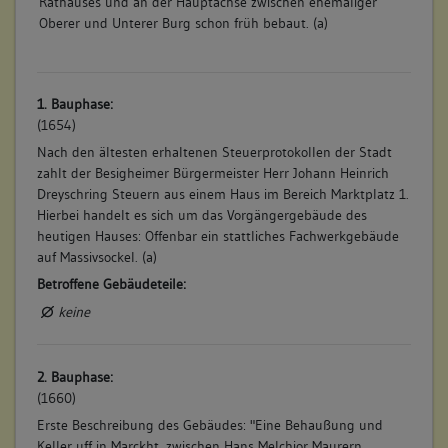
Rathauses und an der Hauptachse zwischen ehemaliger
Oberer und Unterer Burg schon früh bebaut. (a)
1. Bauphase:
(1654)
Nach den ältesten erhaltenen Steuerprotokollen der Stadt
zahlt der Besigheimer Bürgermeister Herr Johann Heinrich
Dreyschring Steuern aus einem Haus im Bereich Marktplatz 1.
Hierbei handelt es sich um das Vorgängergebäude des
heutigen Hauses: Offenbar ein stattliches Fachwerkgebäude
auf Massivsockel. (a)
Betroffene Gebäudeteile:
keine
2. Bauphase:
(1660)
Erste Beschreibung des Gebäudes: "Eine Behaußung und
Keller uff in Marckht, zwischen Hans Melchior Maurern,