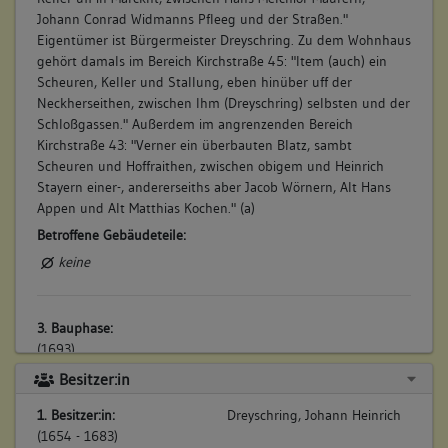
Johann Conrad Widmanns Pfleeg und der Straßen."
Eigentümer ist Bürgermeister Dreyschring. Zu dem Wohnhaus
gehört damals im Bereich Kirchstraße 45: "Item (auch) ein
Scheuren, Keller und Stallung, eben hinüber uff der
Neckherseithen, zwischen Ihm (Dreyschring) selbsten und der
Schloßgassen." Außerdem im angrenzenden Bereich
Kirchstraße 43: "Verner ein überbauten Blatz, sambt
Scheuren und Hoffraithen, zwischen obigem und Heinrich
Stayern einer-, andererseiths aber Jacob Wörnern, Alt Hans
Appen und Alt Matthias Kochen." (a)
Betroffene Gebäudeteile:
keine
3. Bauphase:
(1693)
Nach dem Tod der Ehefrau Maria Magdalena Banger geht der
Besitzer:in
Besitz je zur Hälfte an den Sohn, Herrn Pfarrer Banger, und
1. Besitzer:in:
Dreyschring, Johann Heinrich
an den Schwiegersohn Sebastian Rieger, Beckh (Bäcker).
(1654 - 1683)
Wenig später kauft Rieger die restliche Hälfte von seinem