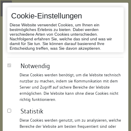
Zur Navigation springen
Zum Inhalt der Website springen
Login
|
Schriftgröße anpassen
|
Kontakt
|
Handbuch
|
Impressum
& Datenschutzerklärung
Cookie-Einstellungen
Diese Website verwendet Cookies, um Ihnen ein
bestmögliches Erlebnis zu bieten. Dabei werden
verschiedene Arten von Cookies unterschieden.
Nachfolgend erfahren Sie, welche das sind und was wir
Datenbank Bauforschung/Restaurierung
damit für Sie tun. Sie können darauf basierend Ihre
Entscheidung treffen, was Sie davon akzeptieren.
Wohn- und Geschäftshaus
Notwendig
Diese Cookies werden benötigt, um die Website technisch
ID:
199304317820
/
Datum:
04.05.2016
nutzbar zu machen, indem sie Kommunikation mit dem
Datenbestand:
Bauforschung und Restaurierung
Server und Zugriff auf sichere Bereiche der Website
ermöglichen. Die Website kann ohne diese Cookies nicht
Als PDF herunterladen:
richtig funktionieren.
Alle Inhalte dieser Seite:
/
Statistik
Objektdaten
Diese Cookies werden genutzt, um zu analysieren, welche
Bereiche der Website am besten frequentiert sind oder
Straße:
Marktplatz