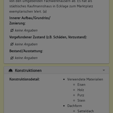
von den umgebenden Fachwerkhäusern ab. Es hat als
Bemerkung Familie:
städtisches Kaufmannshaus in Ecklage zum Marktplatz
Schwiegersohn des Mrtin Banger
exemplarischen Wert. (a)
Bemerkung Besitz:
Innerer Aufbau/Grundriss/
Zonierung:
kauft 2. Hälfte
keine Angaben
Beschreibung:
Vorgefundener Zustand (z.B. Schäden, Vorzustand):
Beruf / Amt / Titel:
keine Angaben
Bäcker
Bestand/Ausstattung:
Betroffene Gebäudeteile:
keine Angaben
keine
Konstruktionen
Konstruktionsdetail:
Verwendete Materialien
7. Besitzer:in:
Rieger, Witwe
Eisen
(1738)
Holz
Bemerkung Familie:
Putz
Witwe des Sebastian Rieger
Stein
Bemerkung Besitz:
Dachform
Satteldach
besitzt