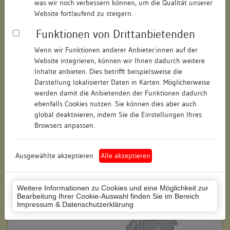
was wir noch verbessern können, um die Qualität unserer
Hausnummer:
1
Website fortlaufend zu steigern.
Funktionen von Drittanbietenden
Postleitzahl:
74354
Wenn wir Funktionen anderer Anbieter:innen auf der
Stadt-Teilort:
Besigheim
Website integrieren, können wir Ihnen dadurch weitere
Inhalte anbieten. Dies betrifft beispielsweise die
Regierungsbezirk:
Stuttgart
Darstellung lokalisierter Daten in Karten. Möglicherweise
werden damit die Anbietenden der Funktionen dadurch
Kreis:
Ludwigsburg (Landkreis)
ebenfalls Cookies nutzen. Sie können dies aber auch
global deaktivieren, indem Sie die Einstellungen Ihres
Wohnplatzschlüssel:
8118007001
Browsers anpassen.
Flurstücknummer:
keine
Ausgewählte akzeptieren
Alle akzeptieren
Historischer Straßenname:
keiner
Historische Gebäudenummer:
136
Weitere Informationen zu Cookies und eine Möglichkeit zur
Bearbeitung Ihrer Cookie-Auswahl finden Sie im Bereich
Lage des Wohnplatzes:
Impressum & Datenschutzerklärung