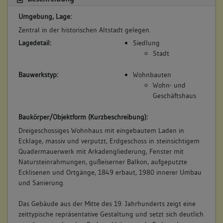
Umgebung, Lage:
Zentral in der historischen Altstadt gelegen.
5. Besitzer:in:
Rieger, Sebastian
(1693)
Lagedetail:
Siedlung
Stadt
Bemerkung Familie:
Schwiegersohn des Mrtin Banger
Bauwerkstyp:
Wohnbauten
Bemerkung Besitz:
Wohn- und
Geschäftshaus
erbt 1/2
Beschreibung:
Baukörper/Objektform (Kurzbeschreibung):
Beruf / Amt / Titel:
Dreigeschossiges Wohnhaus mit eingebautem Laden in
Bäcker
Ecklage, massiv und verputzt, Erdgeschoss in steinsichtigem
Quadermauerwerk mit Arkadengliederung, Fenster mit
Betroffene Gebäudeteile:
Natursteinrahmungen, gußeiserner Balkon, aufgeputzte
Ecklisenen und Ortgänge, 1849 erbaut, 1980 innerer Umbau
keine
und Sanierung.
Das Gebäude aus der Mitte des 19. Jahrhunderts zeigt eine
6. Besitzer:in:
Rieger, Sebastian
zeittypische repräsentative Gestaltung und setzt sich deutlich
(1693 - 1738)