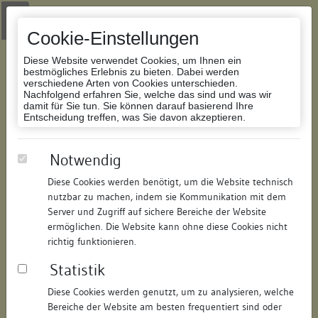
Zur Navigation springen
Zum Inhalt der Website springen
Login
|
Schriftgröße anpassen
|
Kontakt
|
Handbuch
|
Impressum
& Datenschutzerklärung
Cookie-Einstellungen
Diese Website verwendet Cookies, um Ihnen ein
bestmögliches Erlebnis zu bieten. Dabei werden
verschiedene Arten von Cookies unterschieden.
Nachfolgend erfahren Sie, welche das sind und was wir
Datenbank Bauforschung/Restaurierung
damit für Sie tun. Sie können darauf basierend Ihre
Entscheidung treffen, was Sie davon akzeptieren.
Wohnhaus
Notwendig
Diese Cookies werden benötigt, um die Website technisch
ID:
178964518116
/
Datum:
04.05.2016
nutzbar zu machen, indem sie Kommunikation mit dem
Datenbestand:
Bauforschung und Restaurierung
Server und Zugriff auf sichere Bereiche der Website
ermöglichen. Die Website kann ohne diese Cookies nicht
Als PDF herunterladen:
richtig funktionieren.
Alle Inhalte dieser Seite:
/
Statistik
Objektdaten
Diese Cookies werden genutzt, um zu analysieren, welche
Bereiche der Website am besten frequentiert sind oder
Straße:
Entengasse