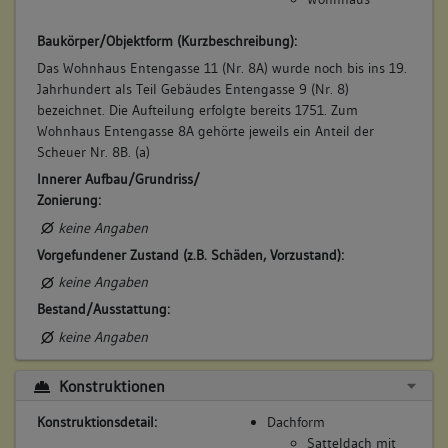
Betroffene Gebäudeteile:
keine
Baukörper/Objektform (Kurzbeschreibung):
Das Wohnhaus Entengasse 11 (Nr. 8A) wurde noch bis ins 19.
Jahrhundert als Teil Gebäudes Entengasse 9 (Nr. 8)
6. Besitzer:in:
Schleicher, Jakob David
bezeichnet. Die Aufteilung erfolgte bereits 1751. Zum
(1814 - 1817)
Wohnhaus Entengasse 8A gehörte jeweils ein Anteil der
Bemerkung Familie:
Scheuer Nr. 8B. (a)
Bruder der Frau Schnell
Innerer Aufbau/Grundriss/
Zonierung:
Bemerkung Besitz:
erbt von seiner Schwester
keine Angaben
Beschreibung:
Vorgefundener Zustand (z.B. Schäden, Vorzustand):
keine Angaben
Beruf / Amt / Titel:
Bestand/Ausstattung:
keiner
keine Angaben
Betroffene Gebäudeteile:
keine
Konstruktionen
Konstruktionsdetail:
Dachform
7. Besitzer:in:
Herbst, Witwe
Satteldach mit