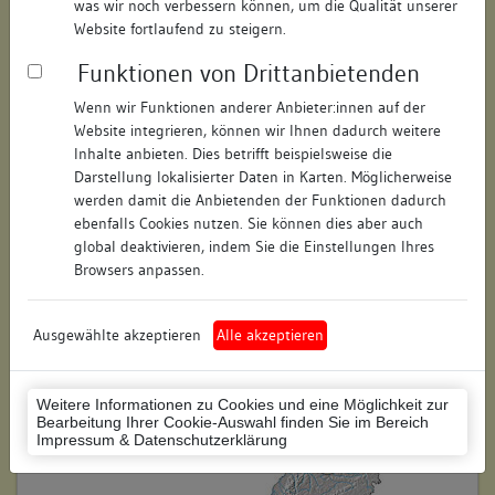
was wir noch verbessern können, um die Qualität unserer
Hausnummer:
11
Website fortlaufend zu steigern.
Funktionen von Drittanbietenden
Postleitzahl:
74354
Wenn wir Funktionen anderer Anbieter:innen auf der
Stadt-Teilort:
Besigheim
Website integrieren, können wir Ihnen dadurch weitere
Inhalte anbieten. Dies betrifft beispielsweise die
Regierungsbezirk:
Stuttgart
Darstellung lokalisierter Daten in Karten. Möglicherweise
werden damit die Anbietenden der Funktionen dadurch
Kreis:
Ludwigsburg (Landkreis)
ebenfalls Cookies nutzen. Sie können dies aber auch
global deaktivieren, indem Sie die Einstellungen Ihres
Wohnplatzschlüssel:
8118007001
Browsers anpassen.
Flurstücknummer:
keine
Ausgewählte akzeptieren
Alle akzeptieren
Historischer Straßenname:
keiner
Historische Gebäudenummer:
8
Weitere Informationen zu Cookies und eine Möglichkeit zur
Bearbeitung Ihrer Cookie-Auswahl finden Sie im Bereich
Lage des Wohnplatzes:
Impressum & Datenschutzerklärung