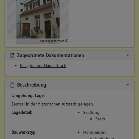
kauft 1/3 von Gottfried Saussele
Beschreibung:
Beruf / Amt / Titel:
keiner
Betroffene Gebäudeteile:
Abbildungsnachweis
keine
Zugeordnete Dokumentationen
Besigheimer Häuserbuch
5. Besitzer:in:
Schnell, Frau
(1751 - 1814)
Bemerkung Familie:
Beschreibung
geb. Schleicher
Umgebung, Lage:
Bemerkung Besitz:
Zentral in der historischen Altstadt gelegen.
besitzt
Lagedetail:
Siedlung
Beschreibung:
Stadt
Beruf / Amt / Titel:
Bauwerkstyp:
Wohnbauten
keiner
Wohnhaus