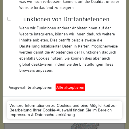
was wir noch verbessern können, um die Qualität unserer
Hausnummer:
1
Website fortlaufend zu steigern.
Funktionen von Drittanbietenden
Postleitzahl:
74354
Wenn wir Funktionen anderer Anbieter:innen auf der
Stadt-Teilort:
Besigheim
Website integrieren, können wir Ihnen dadurch weitere
Inhalte anbieten. Dies betrifft beispielsweise die
Regierungsbezirk:
Stuttgart
Darstellung lokalisierter Daten in Karten. Möglicherweise
werden damit die Anbietenden der Funktionen dadurch
Kreis:
Ludwigsburg (Landkreis)
ebenfalls Cookies nutzen. Sie können dies aber auch
global deaktivieren, indem Sie die Einstellungen Ihres
Wohnplatzschlüssel:
8118007001
Browsers anpassen.
Flurstücknummer:
keine
Ausgewählte akzeptieren
Alle akzeptieren
Historischer Straßenname:
keiner
Historische Gebäudenummer:
414
Weitere Informationen zu Cookies und eine Möglichkeit zur
Bearbeitung Ihrer Cookie-Auswahl finden Sie im Bereich
Lage des Wohnplatzes:
Impressum & Datenschutzerklärung