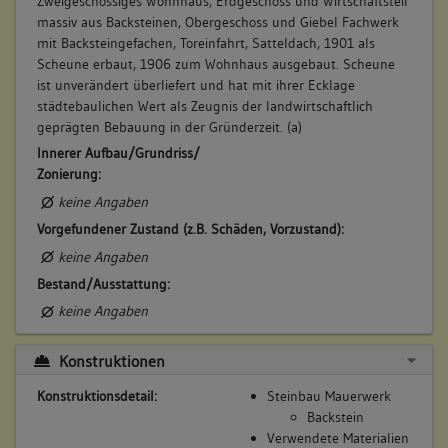
Zweigeschossiges Wohnhaus, Erdgeschoss und Wirtschaftsteil
zinst
massiv aus Backsteinen, Obergeschoss und Giebel Fachwerk
Beschreibung:
mit Backsteingefachen, Toreinfahrt, Satteldach, 1901 als
Garten
Scheune erbaut, 1906 zum Wohnhaus ausgebaut. Scheune
Beruf / Amt / Titel:
ist unverändert überliefert und hat mit ihrer Ecklage
städtebaulichen Wert als Zeugnis der landwirtschaftlich
keiner
geprägten Bebauung in der Gründerzeit. (a)
Betroffene Gebäudeteile:
Innerer Aufbau/Grundriss/
Garten
Zonierung:
keine Angaben
Vorgefundener Zustand (z.B. Schäden, Vorzustand):
7. Besitzer:in:
Martin, Hans
keine Angaben
(1901)
Bestand/Ausstattung:
Bemerkung Familie:
keine Angaben
Bemerkung Besitz:
besitzt
Konstruktionen
Beschreibung:
Konstruktionsdetail:
Steinbau Mauerwerk
Scheuer
Backstein
Beruf / Amt / Titel:
Verwendete Materialien