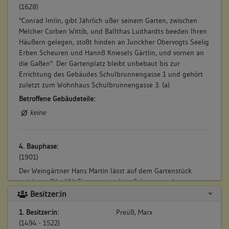
(1628)
"Conrad Imlin, gibt Jährlich ußer seinem Garten, zwischen
Melcher Corben Wittib, und Ballthas Luithardts beeden Ihren
Häußern gelegen, stoßt hinden an Junckher Obervogts Seelig
Erben Scheuren und Hannß Kniesels Gärtlin, und vornen an
die Gaßen". Der Gartenplatz bleibt unbebaut bis zur
Errichtung des Gebäudes Schulbrunnengasse 1 und gehört
zuletzt zum Wohnhaus Schulbrunnengasse 3. (a)
Betroffene Gebäudeteile:
keine
4. Bauphase:
(1901)
Der Weingärtner Hans Martin lässt auf dem Gartenstück
errichten: "Nr. 414 Eine zweistockige Scheuer an der
Schulgasse". (a)
Besitzer:in
Betroffene Gebäudeteile:
1. Besitzer:in:
Preüß, Marx
keine
(1494 - 1522)