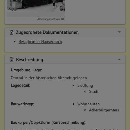
(1587 - 1628)
Bemerkung Familie:
Abbildungsnachweis
Bemerkung Besitz:
zinst
Zugeordnete Dokumentationen
Beschreibung:
Besigheimer Häuserbuch
Garten
Beruf / Amt / Titel:
Beschreibung
keiner
Betroffene Gebäudeteile:
Umgebung, Lage:
Garten
Zentral in der historischen Altstadt gelegen.
Lagedetail:
Siedlung
Stadt
6. Besitzer:in:
Imlin, Conrad
Bauwerkstyp:
Wohnbauten
(1628 - 1901)
Ackerbürgerhaus
Bemerkung Familie:
Baukörper/Objektform (Kurzbeschreibung):
Bemerkung Besitz: