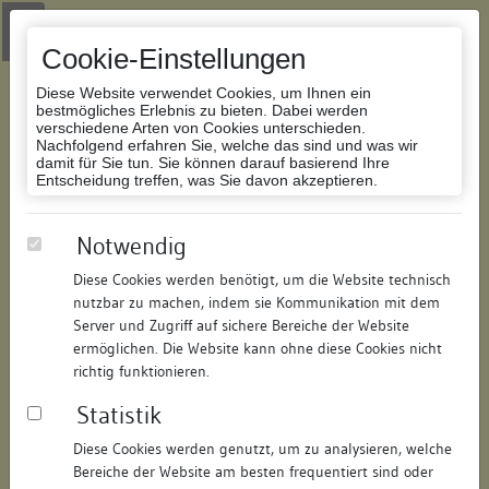
Zur Navigation springen
Zum Inhalt der Website springen
Login
|
Schriftgröße anpassen
|
Kontakt
|
Handbuch
|
Impressum
& Datenschutzerklärung
Cookie-Einstellungen
Diese Website verwendet Cookies, um Ihnen ein
bestmögliches Erlebnis zu bieten. Dabei werden
verschiedene Arten von Cookies unterschieden.
Nachfolgend erfahren Sie, welche das sind und was wir
Datenbank Bauforschung/Restaurierung
damit für Sie tun. Sie können darauf basierend Ihre
Entscheidung treffen, was Sie davon akzeptieren.
Wohnhaus u. Scheuer
Notwendig
Diese Cookies werden benötigt, um die Website technisch
ID:
178928152021
/
Datum:
04.05.2016
nutzbar zu machen, indem sie Kommunikation mit dem
Datenbestand:
Bauforschung und Restaurierung
Server und Zugriff auf sichere Bereiche der Website
ermöglichen. Die Website kann ohne diese Cookies nicht
Als PDF herunterladen:
richtig funktionieren.
Alle Inhalte dieser Seite:
/
Statistik
Objektdaten
Diese Cookies werden genutzt, um zu analysieren, welche
Bereiche der Website am besten frequentiert sind oder
Straße:
Schulbrunnengasse