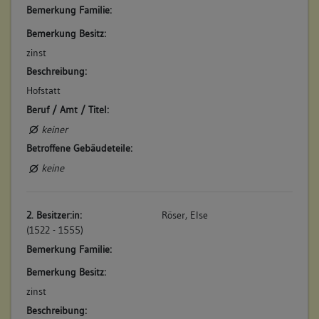
Bemerkung Familie:
Bemerkung Besitz:
5. Bauphase:
(1906)
zinst
Karl Martin lässt im Obergeschoss der Scheuer zwei Zimmer
Beschreibung:
und eine Küche einrichten: "Eine zweistockige Scheuer an der
Hofstatt
Schulgasse, zu einem Wohnhaus umgebaut". (a)
Beruf / Amt / Titel:
Betroffene Gebäudeteile:
keiner
keine
Betroffene Gebäudeteile:
keine
2. Besitzer:in:
Röser, Else
(1522 - 1555)
Bemerkung Familie:
Bemerkung Besitz:
zinst
Beschreibung: