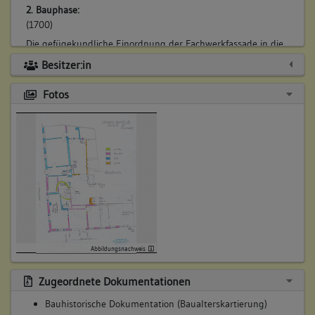
2. Bauphase:
(1700)
Die gefügekundliche Einordnung der Fachwerkfassade in die
Jahrzehnte um 1700 (gk/i), wird durch eine inschriftliche
Besitzer:in
Datierung am hofseitigen Giebeleingang unterstrichen.
Betroffene Gebäudeteile:
Fotos
keine
3. Bauphase:
(1710)
Erschlossen wird die Hofanlage über ein großes
Einfahrtsportal an der Pfarrstraße. Durch die inschriftliche
Datierung im Schlussstein des Gewölbescheitels ist es in das
Jahr 1710 zu datieren.
Abbildungsnachweis
Betroffene Gebäudeteile:
Hofreite
Zugeordnete Dokumentationen
Bauhistorische Dokumentation (Baualterskartierung)