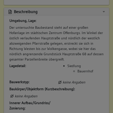
4. Bauphase:
(1710)
Beschreibung
Mit einem durch ein zweifach stehendes Stuhlgerüst
Umgebung, Lage:
verstärkten Sparrendach abgezimmert, datiert das Dachwerk
Der untersuchte Baubestand steht auf einer großen
des Erschließungsbaus in die Jahre um 1710(d).
Hofanlage im städtischen Zentrum Offenburgs. Im Winkel der
Betroffene Gebäudeteile:
östlich verlaufenden Hauptstraße und nördlich der westlich
Dachgeschoss(e)
abzweigenden Pfarrstraße gelegen, erstreckt sie sich in
Richtung Westen bis zur Wolkengasse, wobei sie hier das
nördlich angrenzende Grundstück Hauptstraße 68 auf dessen
gesamter Parzellenbreite übergreift.
5. Bauphase:
Lagedetail:
Siedlung
(1850 - 1899)
Bauernhof
Der angetroffene Ausbauzustand des Kellerbaus datiert in die
zweite Hälfte des 19. Jahrhunderts. In diese Zeit ist wohl auch
Bauwerkstyp:
keine Angaben
die gassenseitige Massivwand im Erdgeschoss mit seiner
Baukörper/Objektform (Kurzbeschreibung):
Fensteraufreihung, der zugehörigen Erschließung und das
Treppenhaus einzuordnen.
keine Angaben
Betroffene Gebäudeteile:
Innerer Aufbau/Grundriss/
Zonierung:
keine