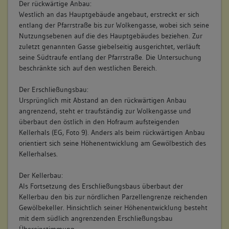
Der rückwärtige Anbau:
Westlich an das Hauptgebäude angebaut, erstreckt er sich
entlang der Pfarrstraße bis zur Wolkengasse, wobei sich seine
6. Bauphase:
Nutzungsebenen auf die des Hauptgebäudes beziehen. Zur
(1880 - 1899)
zuletzt genannten Gasse giebelseitig ausgerichtet, verläuft
Erste größere Veränderungen erfährt der Baubestand im
seine Südtraufe entlang der Pfarrstraße. Die Untersuchung
späten 19. Jahrhundert, als die mehrheitlich als Lagerbauten
beschränkte sich auf den westlichen Bereich.
genutzten Gebäude über den erweiterten Erschließungsbau
zentral erschlossen und zu Wohnzwecken umgebaut werden.
Der Erschließungsbau:
Betroffene Gebäudeteile:
Ursprünglich mit Abstand an den rückwärtigen Anbau
keine
angrenzend, steht er traufständig zur Wolkengasse und
überbaut den östlich in den Hofraum aufsteigenden
Kellerhals (EG, Foto 9). Anders als beim rückwärtigen Anbau
orientiert sich seine Höhenentwicklung am Gewölbestich des
Kellerhalses.
Der Kellerbau:
Als Fortsetzung des Erschließungsbaus überbaut der
Kellerbau den bis zur nördlichen Parzellengrenze reichenden
Gewölbekeller. Hinsichtlich seiner Höhenentwicklung besteht
mit dem südlich angrenzenden Erschließungsbau