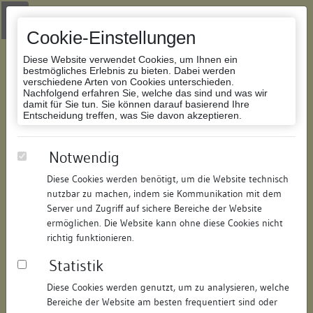
Zur Navigation springen
Zum Inhalt der Website springen
Login
|
Schriftgröße anpassen
|
Kontakt
|
Handbuch
|
Impressum
& Datenschutzerklärung
Cookie-Einstellungen
Diese Website verwendet Cookies, um Ihnen ein
bestmögliches Erlebnis zu bieten. Dabei werden
verschiedene Arten von Cookies unterschieden.
Nachfolgend erfahren Sie, welche das sind und was wir
Datenbank Bauforschung/Restaurierung
damit für Sie tun. Sie können darauf basierend Ihre
Entscheidung treffen, was Sie davon akzeptieren.
Rückgebäude
Notwendig
Diese Cookies werden benötigt, um die Website technisch
ID:
175814228619
/
Datum:
07.07.2016
nutzbar zu machen, indem sie Kommunikation mit dem
Datenbestand:
Bauforschung und Restaurierung
Server und Zugriff auf sichere Bereiche der Website
ermöglichen. Die Website kann ohne diese Cookies nicht
Als PDF herunterladen:
richtig funktionieren.
Alle Inhalte dieser Seite:
/
Statistik
Objektdaten
Diese Cookies werden genutzt, um zu analysieren, welche
Bereiche der Website am besten frequentiert sind oder
Straße:
Hauptstraße