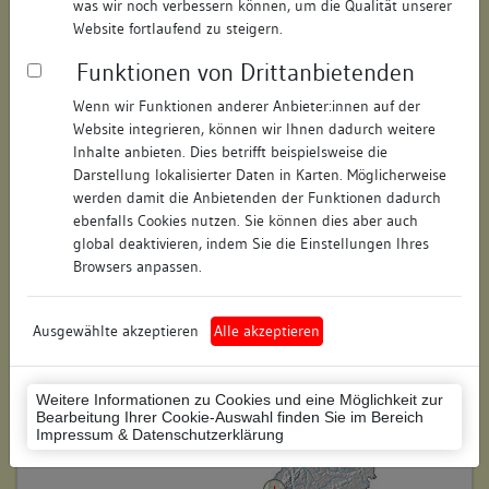
was wir noch verbessern können, um die Qualität unserer
Hausnummer:
70
Website fortlaufend zu steigern.
Funktionen von Drittanbietenden
Postleitzahl:
77852
Wenn wir Funktionen anderer Anbieter:innen auf der
Stadt-Teilort:
Offenburg
Website integrieren, können wir Ihnen dadurch weitere
Inhalte anbieten. Dies betrifft beispielsweise die
Regierungsbezirk:
Freiburg
Darstellung lokalisierter Daten in Karten. Möglicherweise
werden damit die Anbietenden der Funktionen dadurch
Kreis:
Ortenaukreis (Landkreis)
ebenfalls Cookies nutzen. Sie können dies aber auch
global deaktivieren, indem Sie die Einstellungen Ihres
Wohnplatzschlüssel:
8317096015
Browsers anpassen.
Flurstücknummer:
keine
Ausgewählte akzeptieren
Alle akzeptieren
Historischer Straßenname:
keiner
Historische Gebäudenummer:
keine
Weitere Informationen zu Cookies und eine Möglichkeit zur
Bearbeitung Ihrer Cookie-Auswahl finden Sie im Bereich
Lage des Wohnplatzes:
Impressum & Datenschutzerklärung