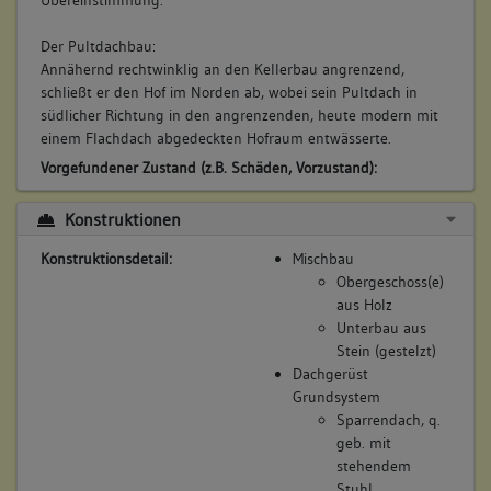
Übereinstimmung.
Der Pultdachbau:
Annähernd rechtwinklig an den Kellerbau angrenzend,
schließt er den Hof im Norden ab, wobei sein Pultdach in
südlicher Richtung in den angrenzenden, heute modern mit
einem Flachdach abgedeckten Hofraum entwässerte.
Vorgefundener Zustand (z.B. Schäden, Vorzustand):
Erste größere Veränderungen erfährt der Baubestand im
Konstruktionen
späten 19. Jahrhundert, als die mehrheitlich als Lagerbauten
genutzten Gebäude über den erweiterten Erschließungsbau
Konstruktionsdetail:
Mischbau
zentral erschlossen und zu Wohnzwecken umgebaut werden.
Obergeschoss(e)
Zum Zeitpunkt der Untersuchung standen die Gebäude leer,
aus Holz
bzw. waren als Lager genutzt.
Unterbau aus
Bestand/Ausstattung:
Stein (gestelzt)
keine Angaben
Dachgerüst
Grundsystem
Sparrendach, q.
geb. mit
stehendem
Stuhl