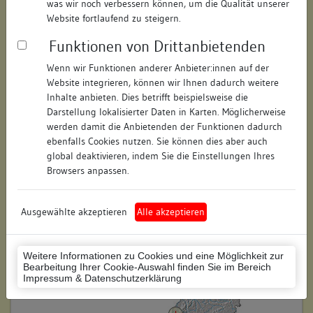
was wir noch verbessern können, um die Qualität unserer
Hausnummer:
3
Website fortlaufend zu steigern.
Funktionen von Drittanbietenden
Postleitzahl:
77852
Wenn wir Funktionen anderer Anbieter:innen auf der
Stadt-Teilort:
Offenburg
Website integrieren, können wir Ihnen dadurch weitere
Inhalte anbieten. Dies betrifft beispielsweise die
Regierungsbezirk:
Freiburg
Darstellung lokalisierter Daten in Karten. Möglicherweise
werden damit die Anbietenden der Funktionen dadurch
Kreis:
Ortenaukreis (Landkreis)
ebenfalls Cookies nutzen. Sie können dies aber auch
global deaktivieren, indem Sie die Einstellungen Ihres
Wohnplatzschlüssel:
8317096015
Browsers anpassen.
Flurstücknummer:
keine
Ausgewählte akzeptieren
Alle akzeptieren
Historischer Straßenname:
keiner
Historische Gebäudenummer:
keine
Weitere Informationen zu Cookies und eine Möglichkeit zur
Bearbeitung Ihrer Cookie-Auswahl finden Sie im Bereich
Lage des Wohnplatzes:
Impressum & Datenschutzerklärung