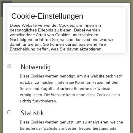
Zur Navigation springen
Zum Inhalt der Website springen
Login
|
Schriftgröße anpassen
|
Kontakt
|
Handbuch
|
Impressum
& Datenschutzerklärung
Cookie-Einstellungen
Diese Website verwendet Cookies, um Ihnen ein
bestmögliches Erlebnis zu bieten. Dabei werden
verschiedene Arten von Cookies unterschieden.
Nachfolgend erfahren Sie, welche das sind und was wir
Datenbank Bauforschung/Restaurierung
damit für Sie tun. Sie können darauf basierend Ihre
Entscheidung treffen, was Sie davon akzeptieren.
Anna-von-Heimburg-Haus
Notwendig
Diese Cookies werden benötigt, um die Website technisch
ID:
167927454215
/
Datum:
13.03.2017
nutzbar zu machen, indem sie Kommunikation mit dem
Datenbestand:
Bauforschung und Restaurierung
Server und Zugriff auf sichere Bereiche der Website
ermöglichen. Die Website kann ohne diese Cookies nicht
Als PDF herunterladen:
richtig funktionieren.
Alle Inhalte dieser Seite:
/
Statistik
Objektdaten
Diese Cookies werden genutzt, um zu analysieren, welche
Bereiche der Website am besten frequentiert sind oder
Straße:
Kornstraße