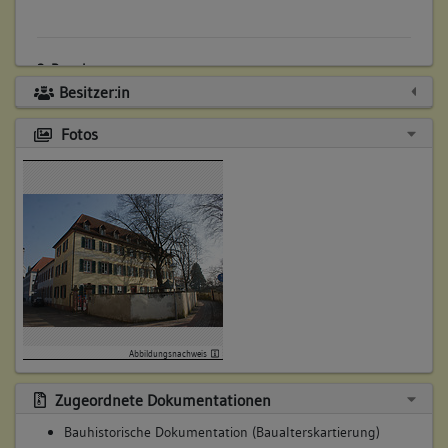
3. Bauphase:
(2016 - 2018)
Besitzer:in
Sanierung des Hauses.
Fotos
Betroffene Gebäudeteile:
Erdgeschoss
Obergeschoss(e)
Dachgeschoss(e)
Abbildungsnachweis
Zugeordnete Dokumentationen
Bauhistorische Dokumentation (Baualterskartierung)