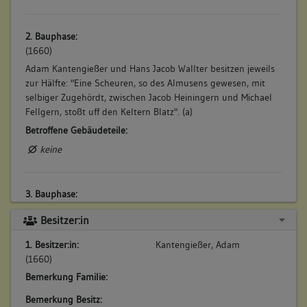
2. Bauphase:
(1660)
Adam Kantengießer und Hans Jacob Wallter besitzen jeweils
zur Hälfte: "Eine Scheuren, so des Almusens gewesen, mit
selbiger Zugehördt, zwischen Jacob Heiningern und Michael
Fellgern, stoßt uff den Keltern Blatz". (a)
Betroffene Gebäudeteile:
keine
3. Bauphase:
(1695)
Besitzer:in
Heinrich Schleicher und dessen Vater Hans Georg Schleicher
erwerben die Scheuer von Kantengießer und aus dem
1. Besitzer:in:
Kantengießer, Adam
Vermögen des Hans Jacob Wallter. Heinrich Schleicher
(1660)
verkauft später die Scheuer an den Weingärtner Gotthard
Bemerkung Familie:
Auchter: "Eine gantze Scheuren, unten in der Stadt, zwischen
dem Weeg und Herrn Hans Jerg Schäfern". (a)
Bemerkung Besitz: