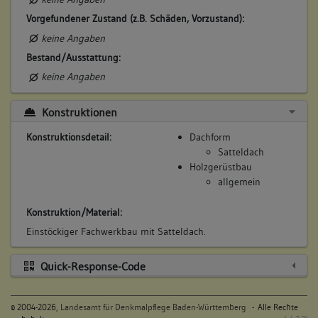
Scheuer
Vorgefundener Zustand (z.B. Schäden, Vorzustand):
Beruf / Amt / Titel:
keine Angaben
keiner
Bestand/Ausstattung:
Betroffene Gebäudeteile:
keine Angaben
keine
Konstruktionen
7. Besitzer:in:
Reuschle, Andreas
Konstruktionsdetail:
Dachform
(1750 - 1763)
Satteldach
Bemerkung Familie:
Holzgerüstbau
allgemein
Bemerkung Besitz:
kauft 1/2 von Witwe Auchter
Konstruktion/Material:
Beschreibung:
Einstöckiger Fachwerkbau mit Satteldach.
Scheuer
Beruf / Amt / Titel:
Quick-Response-Code
Bauer
©
2004-2026,
Landesamt für Denkmalpflege Baden-Württemberg
- Alle Rechte
Betroffene Gebäudeteile: