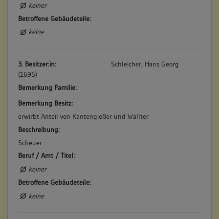
gemeinschaftliche Einfahrt (31 qm), unten in der Stadt, auf
keiner
der Enzseite, beim Kelterplatz, mit gewölbtem Keller (der
Betroffene Gebäudeteile:
Keller gehört dem Besitzer des Gebäudes Nr. 187)". (a)
keine
Betroffene Gebäudeteile:
keine
3. Besitzer:in:
Schleicher, Hans Georg
(1695)
6. Bauphase:
Bemerkung Familie:
(1982)
Bemerkung Besitz:
Abbruch der Scheune, wird im Rahmer der Sanierung "Kelter
Süd" zusammen mit Gebeude Hauptstraße 53 und 47 neu
erwirbt Anteil von Kantengießer und Wallter
erbaut mit der Gebäudenummer Hauptstraße 51.
Beschreibung:
Betroffene Gebäudeteile:
Scheuer
keine
Beruf / Amt / Titel:
keiner
Betroffene Gebäudeteile:
keine