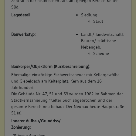
Zentral in der historischen Altstadt gelegen Bereich Kelter
Bemerkung Besitz:
Süd.
kauft; besitzt alles
Lagedetail:
Siedlung
Beschreibung:
Stadt
Scheuer
Bauwerkstyp:
Ländl./ landwirtschaftl.
Beruf / Amt / Titel:
Bauten/ städtische
Weingärtner
Nebengeb.
Scheune
Betroffene Gebäudeteile:
keine
Baukörper/Objektform (Kurzbeschreibung):
Ehemalige einstöckige Fachwerkscheuer mit Kellergewölbe
und Giebeldach am Kelterplatz, Kern aus dem 16.
6. Besitzer:in:
Auchter, Witwe
Jahrhundert.
(1750)
Die Gebäude Nr. 47, 51 und 53 wurden 1982 im Rahmen der
Bemerkung Familie:
Stadtkernsanierung "Kelter Süd" abgebrochen und der
gesamte Bereich neu bebaut. Der Neubau heute Hauptstraße
Witwe des Gotthardt Auchter
51 (a).
Bemerkung Besitz:
Innerer Aufbau/Grundriss/
besitzt
Zonierung:
Beschreibung:
keine Angaben