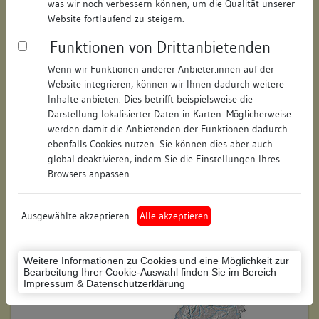
was wir noch verbessern können, um die Qualität unserer
Hausnummer:
51 ehemals 53
Website fortlaufend zu steigern.
Funktionen von Drittanbietenden
Postleitzahl:
74354
Wenn wir Funktionen anderer Anbieter:innen auf der
Stadt-Teilort:
Besigheim
Website integrieren, können wir Ihnen dadurch weitere
Inhalte anbieten. Dies betrifft beispielsweise die
Regierungsbezirk:
Stuttgart
Darstellung lokalisierter Daten in Karten. Möglicherweise
werden damit die Anbietenden der Funktionen dadurch
Kreis:
Ludwigsburg (Landkreis)
ebenfalls Cookies nutzen. Sie können dies aber auch
global deaktivieren, indem Sie die Einstellungen Ihres
Wohnplatzschlüssel:
8118007001
Browsers anpassen.
Flurstücknummer:
keine
Ausgewählte akzeptieren
Alle akzeptieren
Historischer Straßenname:
keiner
Historische Gebäudenummer:
195
Weitere Informationen zu Cookies und eine Möglichkeit zur
Bearbeitung Ihrer Cookie-Auswahl finden Sie im Bereich
Lage des Wohnplatzes:
Impressum & Datenschutzerklärung