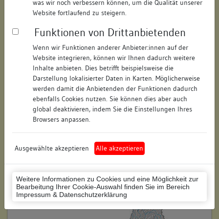
was wir noch verbessern können, um die Qualität unserer
Straße:
Rheinstraße
Website fortlaufend zu steigern.
Hausnummer:
1
Funktionen von Drittanbietenden
Postleitzahl:
77652
Wenn wir Funktionen anderer Anbieter:innen auf der
Website integrieren, können wir Ihnen dadurch weitere
Stadt-Teilort:
Offenburg
Inhalte anbieten. Dies betrifft beispielsweise die
Darstellung lokalisierter Daten in Karten. Möglicherweise
werden damit die Anbietenden der Funktionen dadurch
Regierungsbezirk:
Freiburg
ebenfalls Cookies nutzen. Sie können dies aber auch
global deaktivieren, indem Sie die Einstellungen Ihres
Kreis:
Ortenaukreis (Landkreis)
Browsers anpassen.
Wohnplatzschlüssel:
8317096015
Flurstücknummer:
keine
Ausgewählte akzeptieren
Alle akzeptieren
Historischer Straßenname:
keiner
Weitere Informationen zu Cookies und eine Möglichkeit zur
Historische Gebäudenummer:
keine
Bearbeitung Ihrer Cookie-Auswahl finden Sie im Bereich
Impressum & Datenschutzerklärung
Lage des Wohnplatzes: