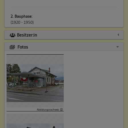
2. Bauphase:
(1920 - 1950)
Durch Kriegsschäden wurde des Zweiten Weltkrieges wurde
Besitzer:in
das eigentliche Wohnhaus - in Fortsetzung des
Geschäftshaues - zerstört. Es wird angenommen, dass nach
Fotos
Abbruch der Kriegruinen das bisherige Geschäftshaus um die
abgegangene Wohnnutzung ergänzt wurde. Die
Binnenstruktur wurde zu diesem Zweck ergänzt und das
Haus weitgehend räumlich unterteilt.
1933: Errichtung einer "LEUNA"-Großtankstelle an der
Westseite des Geschäftshauses. Sie wurde in der
Nachkriegszeit modernisiert und ganzheitlich ausgetauscht.
Betroffene Gebäudeteile:
Anbau
Abbildungsnachweis
Bauwerkstyp:
Bauten für Transport und Verkehr