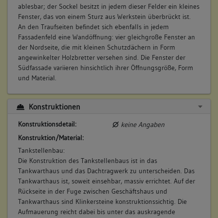
ablesbar; der Sockel besitzt in jedem dieser Felder ein kleines
Fenster, das von einem Sturz aus Werkstein überbrückt ist.
An den Traufseiten befindet sich ebenfalls in jedem
Fassadenfeld eine Wandöffnung: vier gleichgroße Fenster an
der Nordseite, die mit kleinen Schutzdächern in Form
angewinkelter Holzbretter versehen sind. Die Fenster der
Südfassade variieren hinsichtlich ihrer Öffnungsgröße, Form
und Material.
In Verlängerung des Hauptbaus schließt sich der nicht
Konstruktionen
denkmalgeschützte Barackenbau an. Dieser ist eingeschossig
mit einem traufständigen, flachgeneigten Satteldach
Konstruktionsdetail:
keine Angaben
bedeckt.
Konstruktion/Material:
Innerer Aufbau/Grundriss/
Tankstellenbau:
Zonierung:
Die Konstruktion des Tankstellenbaus ist in das
Tankstellenbau: Grundriss beschreibt eine zweckmäßige
Tankwarthaus und das Dachtragwerk zu unterscheiden. Das
Nutzung; die nicht mehr vorhandene Tankinsel, die sich an
Tankwarthaus ist, soweit einsehbar, massiv errichtet. Auf der
den beiden das Dach tragenden Stützen befand, konnte von
Rückseite in der Fuge zwischen Geschäftshaus und
beiden Seiten angefahren werden. Parallel dazu befindet sich
Tankwarthaus sind Klinkersteine konstruktionssichtig. Die
das Kassen- und Tankwarthaus auf ebenerdigem Niveau, mit
Aufmauerung reicht dabei bis unter das auskragende
einem mittigen Eingang in Richtung der abgängigen