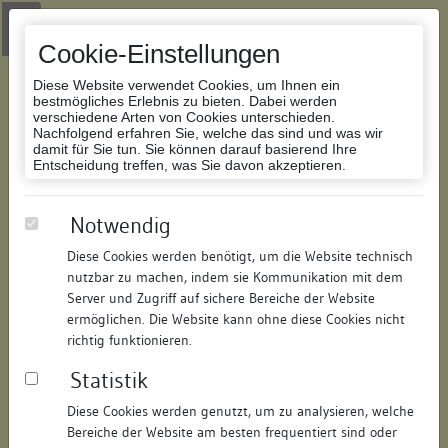
Zur Navigation springen
Zum Inhalt der Website springen
Login
|
Schriftgröße anpassen
|
Kontakt
|
Handbuch
|
Impressum
& Datenschutzerklärung
Cookie-Einstellungen
Diese Website verwendet Cookies, um Ihnen ein
bestmögliches Erlebnis zu bieten. Dabei werden
verschiedene Arten von Cookies unterschieden.
Nachfolgend erfahren Sie, welche das sind und was wir
Datenbank Bauforschung/Restaurierung
damit für Sie tun. Sie können darauf basierend Ihre
Entscheidung treffen, was Sie davon akzeptieren.
Tankstelle mit Geschäfts- und
Notwendig
Wohngebäude
Diese Cookies werden benötigt, um die Website technisch
nutzbar zu machen, indem sie Kommunikation mit dem
ID:
114389500412
/
Datum:
06.12.2010
Server und Zugriff auf sichere Bereiche der Website
Datenbestand:
Bauforschung
ermöglichen. Die Website kann ohne diese Cookies nicht
richtig funktionieren.
Als PDF herunterladen:
Statistik
Alle Inhalte dieser Seite:
/
Diese Cookies werden genutzt, um zu analysieren, welche
Objektdaten
Bereiche der Website am besten frequentiert sind oder