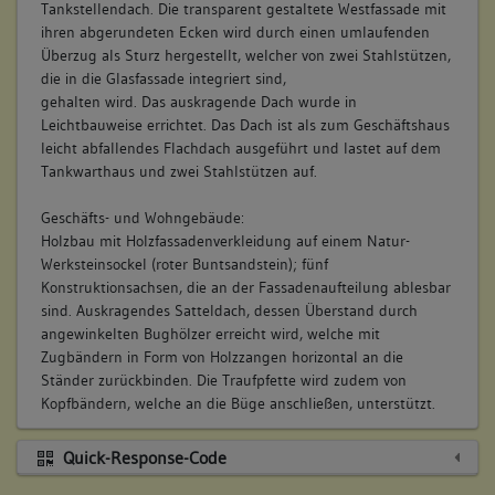
Tankstellendach. Die transparent gestaltete Westfassade mit
Tankinsel. Eine Treppe im Inneren verbindet den Kassenraum
ihren abgerundeten Ecken wird durch einen umlaufenden
mit dem hochparterren Erdgeschoss des Büro- und
Überzug als Sturz hergestellt, welcher von zwei Stahlstützen,
Wohngebäudes. Von der südlichen Außenseite ist der Zugang
die in die Glasfassade integriert sind,
zu einem kleinen WC-Raum möglich, das etwa ein Viertel der
gehalten wird. Das auskragende Dach wurde in
Grundfläche des Kassenraumes einnimmt.
Leichtbauweise errichtet. Das Dach ist als zum Geschäftshaus
leicht abfallendes Flachdach ausgeführt und lastet auf dem
Das Geschäfts- und Wohngebäude besitzt drei Geschosse; das
Tankwarthaus und zwei Stahlstützen auf.
halbtiefe Untergeschoss wird von der östlichen Außenseite
erschlossen. Dort befinden sich der angegliederte
Geschäfts- und Wohngebäude:
Barackenbau auf Erdniveau, der mit einem Bodenausschnitt
Holzbau mit Holzfassadenverkleidung auf einem Natur-
versehen ist, um aufrecht in das Untergeschoss des
Werksteinsockel (roter Buntsandstein); fünf
Hauptbaues gelangen zu können. Im Untergeschoss nimmt
Konstruktionsachsen, die an der Fassadenaufteilung ablesbar
ein großer Raum die gesamte Grundfläche des Hauses ein.
sind. Auskragendes Satteldach, dessen Überstand durch
Das hochparterre gelegene Erdgeschoss wird über die
angewinkelten Bughölzer erreicht wird, welche mit
Haupteingangstür mit einer Treppe an der Südseite bzw.
Zugbändern in Form von Holzzangen horizontal an die
über eine Treppe vom Tankwarthaus aus erschlossen. Durch
Ständer zurückbinden. Die Traufpfette wird zudem von
den Haupteingang gelangt man in den zentralen
Kopfbändern, welche an die Büge anschließen, unterstützt.
Erschließungsraum, von dem aus die Räumlichkeiten des
Erdgeschosses abgehen. Diese sind beidseitig einer
Quick-Response-Code
Längswand angeordnet, die das Erdgeschoss mittig unterteilt
und vier annähernd gleich große Räume in der nördlichen