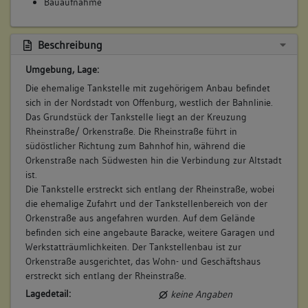
Bauaufnahme
Ende der 1960er Jahre wurde der Tankstellenbetrieb
zurückgefahren und um Jahr 1974 gänzlich aufgegeben. Die
Tanksäulen wurden zurück gebaut, die unterirdischen Tanks
Beschreibung
verfüllt.
Mehrere Besitzer- und damit einhergehende
Umgebung, Lage:
Nutzungswechsel folgten. Die Geschäftsnutzung im
Die ehemalige Tankstelle mit zugehörigem Anbau befindet
Erdgeschoss des Tankwarthauses bedingte den Einbau von
sich in der Nordstadt von Offenburg, westlich der Bahnlinie.
Leichtbauwände, das Obergeschoss wurde zu Wohnzwecken
Das Grundstück der Tankstelle liegt an der Kreuzung
genutzt.
Rheinstraße/ Orkenstraße. Die Rheinstraße führt in
Ende des 20. Jahrhunderts wurde das Dach wohl neu
südöstlicher Richtung zum Bahnhof hin, während die
gedeckt.
Orkenstraße nach Südwesten hin die Verbindung zur Altstadt
Betroffene Gebäudeteile:
ist.
Erdgeschoss
Die Tankstelle erstreckt sich entlang der Rheinstraße, wobei
Obergeschoss(e)
die ehemalige Zufahrt und der Tankstellenbereich von der
Dachgeschoss(e)
Orkenstraße aus angefahren wurden. Auf dem Gelände
Ausstattung
befinden sich eine angebaute Baracke, weitere Garagen und
Werkstatträumlichkeiten. Der Tankstellenbau ist zur
Orkenstraße ausgerichtet, das Wohn- und Geschäftshaus
erstreckt sich entlang der Rheinstraße.
Lagedetail:
keine Angaben