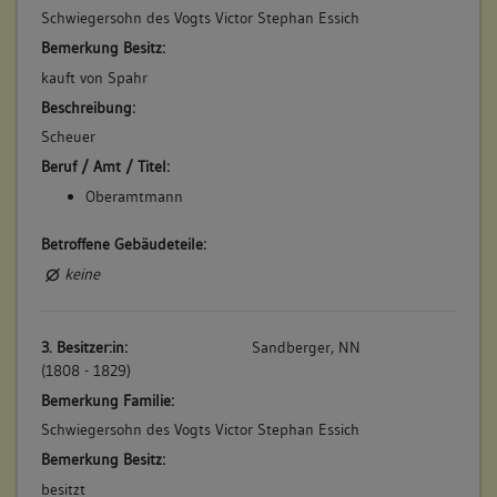
(1807 - 1868)
Schwiegersohn des Vogts Victor Stephan Essich
Oberamtmann Sandberger kaufte das Gebäude im Jahr 1807.
Bemerkung Besitz:
Schon im darauf folgenden Jahr ließ er es zum Wohnhaus
kauft von Spahr
umbauen und nach nur sechzig-jährigem Familienbesitz, ging
Beschreibung:
dieses, im Jahr 1868, in städtische Obhut über.
Scheuer
Betroffene Gebäudeteile:
Beruf / Amt / Titel:
keine
Oberamtmann
Bauwerkstyp:
Wohnbauten
Betroffene Gebäudeteile:
Wohnhaus
keine
Konstruktionsdetail:
Verwendete Materialien
3. Besitzer:in:
Sandberger, NN
Stein
(1808 - 1829)
Dachform
Bemerkung Familie:
Satteldach
Schwiegersohn des Vogts Victor Stephan Essich
Steinbau Mauerwerk
Bruchstein
Bemerkung Besitz:
besitzt