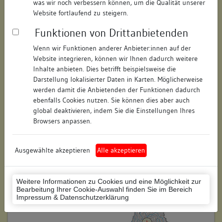
was wir noch verbessern können, um die Qualität unserer
Straße:
Kirchstraße
Website fortlaufend zu steigern.
Hausnummer:
75
Funktionen von Drittanbietenden
Postleitzahl:
74354
Wenn wir Funktionen anderer Anbieter:innen auf der
Website integrieren, können wir Ihnen dadurch weitere
Stadt-Teilort:
Besigheim
Inhalte anbieten. Dies betrifft beispielsweise die
Darstellung lokalisierter Daten in Karten. Möglicherweise
werden damit die Anbietenden der Funktionen dadurch
Regierungsbezirk:
Stuttgart
ebenfalls Cookies nutzen. Sie können dies aber auch
global deaktivieren, indem Sie die Einstellungen Ihres
Kreis:
Ludwigsburg (Landkreis)
Browsers anpassen.
Wohnplatzschlüssel:
8118007001
Flurstücknummer:
keine
Ausgewählte akzeptieren
Alle akzeptieren
Historischer Straßenname:
keiner
Weitere Informationen zu Cookies und eine Möglichkeit zur
Historische Gebäudenummer:
90
Bearbeitung Ihrer Cookie-Auswahl finden Sie im Bereich
Impressum & Datenschutzerklärung
Lage des Wohnplatzes: