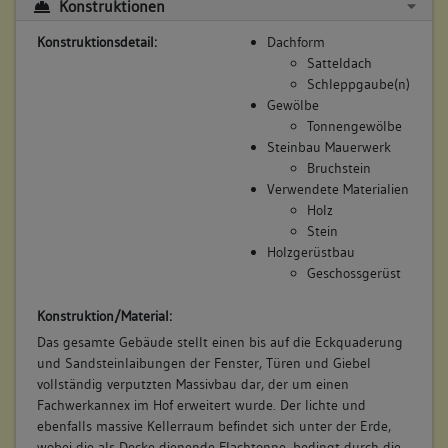
Konstruktionen
Konstruktionsdetail:
Dachform
Satteldach
Schleppgaube(n)
Gewölbe
Tonnengewölbe
Steinbau Mauerwerk
Bruchstein
Verwendete Materialien
Holz
Stein
Holzgerüstbau
Geschossgerüst
Konstruktion/Material:
Das gesamte Gebäude stellt einen bis auf die Eckquaderung
und Sandsteinlaibungen der Fenster, Türen und Giebel
vollständig verputzten Massivbau dar, der um einen
Fachwerkannex im Hof erweitert wurde. Der lichte und
ebenfalls massive Kellerraum befindet sich unter der Erde,
wobei die als Decke dienende Flachtonne, bedingt durch die