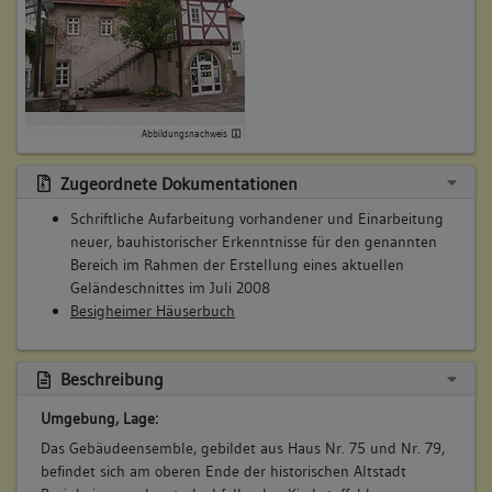
Steinbau Mauerwerk
Bruchstein
6. Besitzer:in:
Besigheim, Stadt
(1868)
Bemerkung Familie:
Bemerkung Besitz:
Abbildungsnachweis
kauft von Witwe Steinbuch
Beschreibung:
Zugeordnete Dokumentationen
Umbau zum Schulhaus
Schriftliche Aufarbeitung vorhandener und Einarbeitung
Beruf / Amt / Titel:
neuer, bauhistorischer Erkenntnisse für den genannten
Bereich im Rahmen der Erstellung eines aktuellen
keiner
Geländeschnittes im Juli 2008
Betroffene Gebäudeteile:
Besigheimer Häuserbuch
keine
Beschreibung
Umgebung, Lage:
Das Gebäudeensemble, gebildet aus Haus Nr. 75 und Nr. 79,
befindet sich am oberen Ende der historischen Altstadt