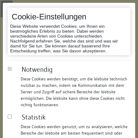
Zur Navigation springen
Zum Inhalt der Website springen
Login
|
Schriftgröße anpassen
|
Kontakt
|
Handbuch
|
Impressum
& Datenschutzerklärung
Cookie-Einstellungen
Diese Website verwendet Cookies, um Ihnen ein
bestmögliches Erlebnis zu bieten. Dabei werden
verschiedene Arten von Cookies unterschieden.
Nachfolgend erfahren Sie, welche das sind und was wir
Datenbank Bauforschung/Restaurierung
damit für Sie tun. Sie können darauf basierend Ihre
Entscheidung treffen, was Sie davon akzeptieren.
Schulgebäude, ehemalige
Notwendig
Pfründscheuer
Diese Cookies werden benötigt, um die Website technisch
nutzbar zu machen, indem sie Kommunikation mit dem
ID:
291319089069
/
Datum:
12.03.2009
Server und Zugriff auf sichere Bereiche der Website
Datenbestand:
Bauforschung und Restaurierung
ermöglichen. Die Website kann ohne diese Cookies nicht
richtig funktionieren.
Als PDF herunterladen:
Statistik
Alle Inhalte dieser Seite:
/
Diese Cookies werden genutzt, um zu analysieren, welche
Objektdaten
Bereiche der Website am besten frequentiert sind oder