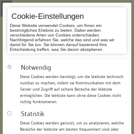
Zur Navigation springen
Zum Inhalt der Website springen
Login
|
Schriftgröße anpassen
|
Kontakt
|
Handbuch
|
Impressum
& Datenschutzerklärung
Cookie-Einstellungen
Diese Website verwendet Cookies, um Ihnen ein
bestmögliches Erlebnis zu bieten. Dabei werden
verschiedene Arten von Cookies unterschieden.
Nachfolgend erfahren Sie, welche das sind und was wir
Datenbank Bauforschung/Restaurierung
damit für Sie tun. Sie können darauf basierend Ihre
Entscheidung treffen, was Sie davon akzeptieren.
Gasthaus Kronprinz, nördlicher
Notwendig
Anbau
Diese Cookies werden benötigt, um die Website technisch
nutzbar zu machen, indem sie Kommunikation mit dem
ID:
251316039179
/
Datum:
16.06.2008
Server und Zugriff auf sichere Bereiche der Website
Datenbestand:
Bauforschung
ermöglichen. Die Website kann ohne diese Cookies nicht
richtig funktionieren.
Als PDF herunterladen:
Statistik
Alle Inhalte dieser Seite:
/
Diese Cookies werden genutzt, um zu analysieren, welche
Objektdaten
Bereiche der Website am besten frequentiert sind oder