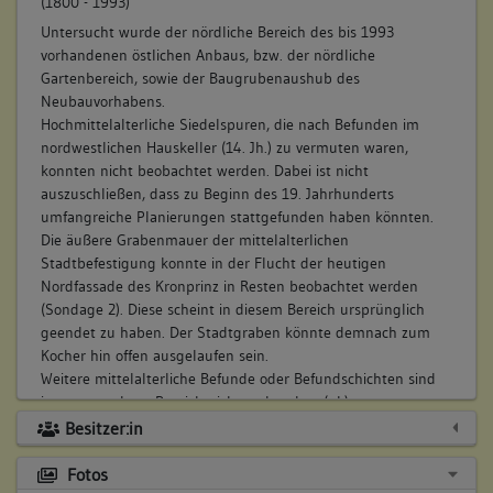
(1800 - 1993)
Untersucht wurde der nördliche Bereich des bis 1993
vorhandenen östlichen Anbaus, bzw. der nördliche
Gartenbereich, sowie der Baugrubenaushub des
Neubauvorhabens.
Hochmittelalterliche Siedelspuren, die nach Befunden im
nordwestlichen Hauskeller (14. Jh.) zu vermuten waren,
konnten nicht beobachtet werden. Dabei ist nicht
auszuschließen, dass zu Beginn des 19. Jahrhunderts
umfangreiche Planierungen stattgefunden haben könnten.
Die äußere Grabenmauer der mittelalterlichen
Stadtbefestigung konnte in der Flucht der heutigen
Nordfassade des Kronprinz in Resten beobachtet werden
(Sondage 2). Diese scheint in diesem Bereich ursprünglich
geendet zu haben. Der Stadtgraben könnte demnach zum
Kocher hin offen ausgelaufen sein.
Weitere mittelalterliche Befunde oder Befundschichten sind
im untersuchten Bereich nicht vorhanden. (gk)
Besitzer:in
Es konnten in Sondage 1 und 2 nur Planierungen, bzw.
Bauaktionen des 19./ 20. Jahrhunderts beobachtet werden.
Fotos