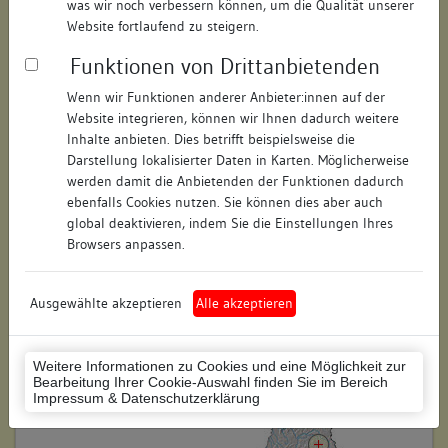
was wir noch verbessern können, um die Qualität unserer
Straße:
Bahnhofstraße
Website fortlaufend zu steigern.
Hausnummer:
17
Funktionen von Drittanbietenden
Postleitzahl:
74523
Wenn wir Funktionen anderer Anbieter:innen auf der
Website integrieren, können wir Ihnen dadurch weitere
Stadt-Teilort:
Schwäbisch Hall
Inhalte anbieten. Dies betrifft beispielsweise die
Darstellung lokalisierter Daten in Karten. Möglicherweise
werden damit die Anbietenden der Funktionen dadurch
Regierungsbezirk:
Stuttgart
ebenfalls Cookies nutzen. Sie können dies aber auch
global deaktivieren, indem Sie die Einstellungen Ihres
Kreis:
Schwäbisch Hall (Landkreis)
Browsers anpassen.
Wohnplatzschlüssel:
8127076049
Flurstücknummer:
keine
Ausgewählte akzeptieren
Alle akzeptieren
Historischer Straßenname:
keiner
Weitere Informationen zu Cookies und eine Möglichkeit zur
Historische Gebäudenummer:
keine
Bearbeitung Ihrer Cookie-Auswahl finden Sie im Bereich
Impressum & Datenschutzerklärung
Lage des Wohnplatzes: