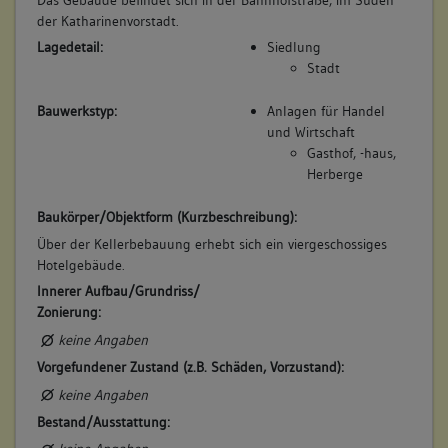
Diese Befunde sind eigentlich nur im Zusammenhang mit
der Katharinenvorstadt.
den Umbauten bzw. Nutzungsänderungen des östlichen
Lagedetail:
Siedlung
Anbaus zu verstehen. (gk)
Stadt
Im Zuge des Baugrubenaushubes wurde desweiteren ein
nördlich des südlichen Gebäudeflügels gelegener Brunnen
Bauwerkstyp:
Anlagen für Handel
zugänglich.
und Wirtschaft
Betroffene Gebäudeteile:
Gasthof, -haus,
Herberge
keine
Baukörper/Objektform (Kurzbeschreibung):
Über der Kellerbebauung erhebt sich ein viergeschossiges
Hotelgebäude.
Innerer Aufbau/Grundriss/
Zonierung:
keine Angaben
Vorgefundener Zustand (z.B. Schäden, Vorzustand):
keine Angaben
Bestand/Ausstattung: