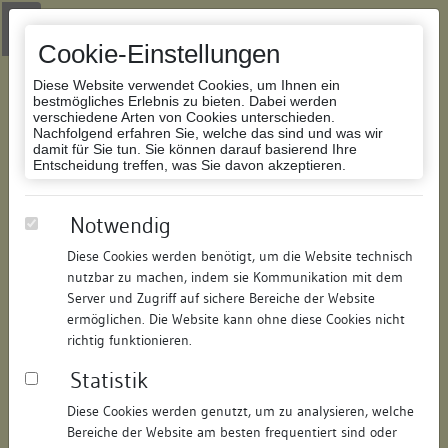
Zur Navigation springen
Zum Inhalt der Website springen
Login
|
Schriftgröße anpassen
|
Kontakt
|
Handbuch
|
Impressum
& Datenschutzerklärung
Cookie-Einstellungen
Diese Website verwendet Cookies, um Ihnen ein
bestmögliches Erlebnis zu bieten. Dabei werden
verschiedene Arten von Cookies unterschieden.
Nachfolgend erfahren Sie, welche das sind und was wir
Datenbank Bauforschung/Restaurierung
damit für Sie tun. Sie können darauf basierend Ihre
Entscheidung treffen, was Sie davon akzeptieren.
Wohnhaus
Notwendig
Diese Cookies werden benötigt, um die Website technisch
ID:
201219359397
/
Datum:
21.03.2006
nutzbar zu machen, indem sie Kommunikation mit dem
Datenbestand:
Bauforschung
Server und Zugriff auf sichere Bereiche der Website
ermöglichen. Die Website kann ohne diese Cookies nicht
Als PDF herunterladen:
richtig funktionieren.
Alle Inhalte dieser Seite:
/
Statistik
Objektdaten
Diese Cookies werden genutzt, um zu analysieren, welche
Bereiche der Website am besten frequentiert sind oder
Straße:
Haalstraße