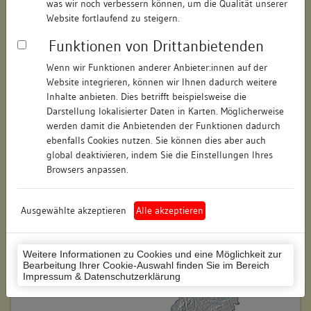
was wir noch verbessern können, um die Qualität unserer
Hausnummer:
5/7
Website fortlaufend zu steigern.
Funktionen von Drittanbietenden
Postleitzahl:
74523
Wenn wir Funktionen anderer Anbieter:innen auf der
Stadt-Teilort:
Schwäbisch Hall
Website integrieren, können wir Ihnen dadurch weitere
Inhalte anbieten. Dies betrifft beispielsweise die
Regierungsbezirk:
Stuttgart
Darstellung lokalisierter Daten in Karten. Möglicherweise
werden damit die Anbietenden der Funktionen dadurch
Kreis:
Schwäbisch Hall (Landkreis)
ebenfalls Cookies nutzen. Sie können dies aber auch
global deaktivieren, indem Sie die Einstellungen Ihres
Wohnplatzschlüssel:
8127076049
Browsers anpassen.
Flurstücknummer:
keine
Ausgewählte akzeptieren
Alle akzeptieren
Historischer Straßenname:
keiner
Historische Gebäudenummer:
keine
Weitere Informationen zu Cookies und eine Möglichkeit zur
Bearbeitung Ihrer Cookie-Auswahl finden Sie im Bereich
Lage des Wohnplatzes:
Impressum & Datenschutzerklärung