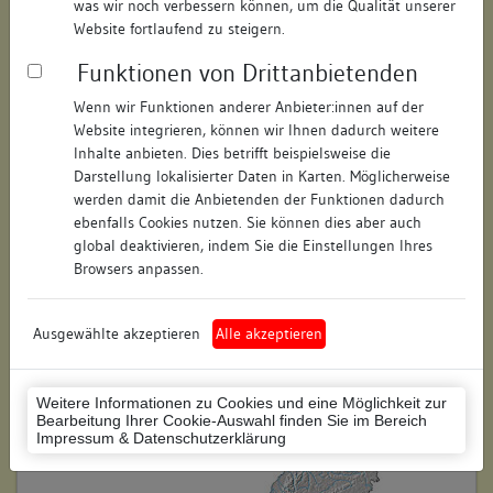
was wir noch verbessern können, um die Qualität unserer
Hausnummer:
17
Website fortlaufend zu steigern.
Funktionen von Drittanbietenden
Postleitzahl:
74523
Wenn wir Funktionen anderer Anbieter:innen auf der
Stadt-Teilort:
Schwäbisch Hall
Website integrieren, können wir Ihnen dadurch weitere
Inhalte anbieten. Dies betrifft beispielsweise die
Regierungsbezirk:
Stuttgart
Darstellung lokalisierter Daten in Karten. Möglicherweise
werden damit die Anbietenden der Funktionen dadurch
Kreis:
Schwäbisch Hall (Landkreis)
ebenfalls Cookies nutzen. Sie können dies aber auch
global deaktivieren, indem Sie die Einstellungen Ihres
Wohnplatzschlüssel:
8127076049
Browsers anpassen.
Flurstücknummer:
834
Ausgewählte akzeptieren
Alle akzeptieren
Historischer Straßenname:
keiner
Historische Gebäudenummer:
keine
Weitere Informationen zu Cookies und eine Möglichkeit zur
Bearbeitung Ihrer Cookie-Auswahl finden Sie im Bereich
Lage des Wohnplatzes:
Impressum & Datenschutzerklärung