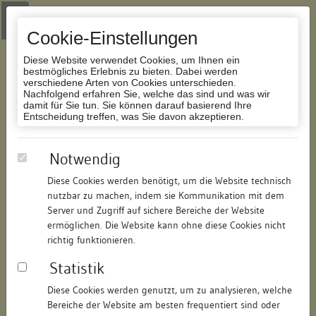
Zur Navigation springen
Zum Inhalt der Website springen
Login
|
Schriftgröße anpassen
|
Kontakt
|
Handbuch
|
Impressum
& Datenschutzerklärung
Cookie-Einstellungen
Diese Website verwendet Cookies, um Ihnen ein
bestmögliches Erlebnis zu bieten. Dabei werden
verschiedene Arten von Cookies unterschieden.
Nachfolgend erfahren Sie, welche das sind und was wir
Datenbank Bauforschung/Restaurierung
damit für Sie tun. Sie können darauf basierend Ihre
Entscheidung treffen, was Sie davon akzeptieren.
Gasthaus Kronprinz
Notwendig
Diese Cookies werden benötigt, um die Website technisch
ID:
181212419208
/
Datum:
23.10.2007
nutzbar zu machen, indem sie Kommunikation mit dem
Datenbestand:
Bauforschung
Server und Zugriff auf sichere Bereiche der Website
ermöglichen. Die Website kann ohne diese Cookies nicht
Als PDF herunterladen:
richtig funktionieren.
Alle Inhalte dieser Seite:
/
Statistik
Objektdaten
Diese Cookies werden genutzt, um zu analysieren, welche
Bereiche der Website am besten frequentiert sind oder
Straße:
Bahnhofstraße