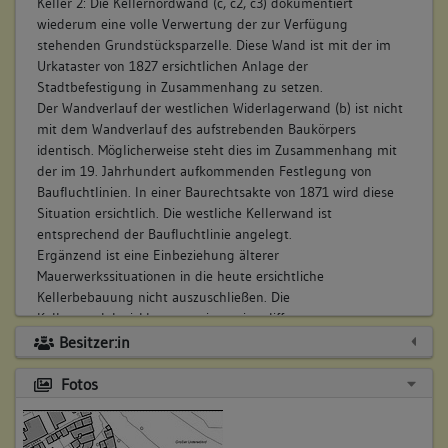
Keller 2: Die Kellernordwand (c, c2, c3) dokumentiert
wiederum eine volle Verwertung der zur Verfügung
stehenden Grundstücksparzelle. Diese Wand ist mit der im
Urkataster von 1827 ersichtlichen Anlage der
Stadtbefestigung in Zusammenhang zu setzen.
Der Wandverlauf der westlichen Widerlagerwand (b) ist nicht
mit dem Wandverlauf des aufstrebenden Baukörpers
identisch. Möglicherweise steht dies im Zusammenhang mit
der im 19. Jahrhundert aufkommenden Festlegung von
Baufluchtlinien. In einer Baurechtsakte von 1871 wird diese
Situation ersichtlich. Die westliche Kellerwand ist
entsprechend der Baufluchtlinie angelegt.
Ergänzend ist eine Einbeziehung älterer
Mauerwerkssituationen in die heute ersichtliche
Kellerbebauung nicht auszuschließen. Die
Kellerwandabwicklungen zeigen eine differente
Mauerwerkstechnik, sowie die Verwendung unterschiedlicher
Besitzer:in
Materialien.
Aus den vorhandenen Baulichkeiten ist ein Vorgängerbau in
Fotos
seiner Ausdehnung und Funktion folglich nicht zu
rekonstruieren.
Die auffälligsten Materialunterschiede im topographischen