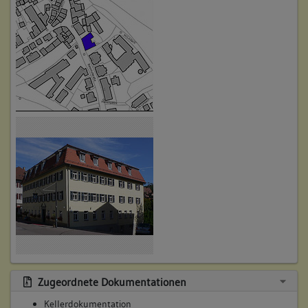
Vergleich lassen Parallelen zu den ältesten Wohnstrukturen
in der Katharinenvorstadt ziehen (um 1300).
Die Einwölbung des Kellers ist als eine einheitliche
Baumaßnahme feststellbar. (Zugehörig die entsprechenden
Fenster und Lüftungsöffnungen mit jeweiligen
Gewölbeendvermauerungen.) Die Einwölbung der Keller ist in
Einklang mit dem Gasthaus nach 1818 zu bringen.
Betroffene Gebäudeteile:
keine
Bauwerkstyp:
Befestigungs- und Verteidigungsanlagen
Stadtbefestigung, allgemein
2. Bauphase:
(1696)
Die heutige vorhandene aufstrebende Bausituation zeigt
Zugeordnete Dokumentationen
einen Flügelbau und steht in engem Zusammenhang mit
Kellerdokumentation
dem seit 1696 genannten Gartengrundstück des Benedikt