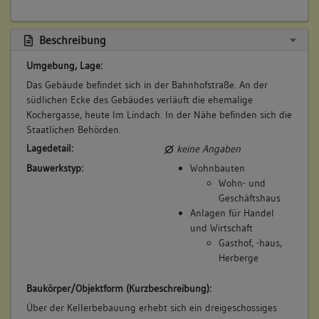
Wendel. (gk)
Betroffene Gebäudeteile:
Beschreibung
keine
Umgebung, Lage:
Das Gebäude befindet sich in der Bahnhofstraße. An der
3. Bauphase:
südlichen Ecke des Gebäudes verläuft die ehemalige
(1696 - 1816)
Kochergasse, heute Im Lindach. In der Nähe befinden sich die
Staatlichen Behörden.
Keller 1: Liegt unter dem südlichen Gebäudeflügel, und
dürfte bei dessen Erbauung zeitgleich errichtet worden sein.
Lagedetail:
keine Angaben
Möglicherweise wurde bei der Erstellung dieses Kellers eine
Bauwerkstyp:
Wohnbauten
ältere Mauerwerkssituation mit einbezogen. Diese Wand zeigt
Wohn- und
im Vergleich zu allen restlichen Mauerwerken des Kellers 1
Geschäftshaus
eine differente Ausführung, sowie das an diese Wand
Anlagen für Handel
stoßende Gewölbe. Das Gewölbe wurde zeitgleich mit der
und Wirtschaft
Kellererstellung gespannt; der Lüftungsschacht weist eine
Gasthof, -haus,
Endvermauerung mit selbigem aus. Die Lüftungssituation ist
Herberge
innerhalb des Gebäudes als scharriertes und vergittertes
Sandsteingewände einsehbar, mit dem Befund eines
Baukörper/Objektform (Kurzbeschreibung):
darüberliegenden ebenso eingelassenen Fensters, weist diese
Über der Kellerbebauung erhebt sich ein dreigeschossiges
Baulichkeit als ehemalige Außenwand des Gebäudes aus. In