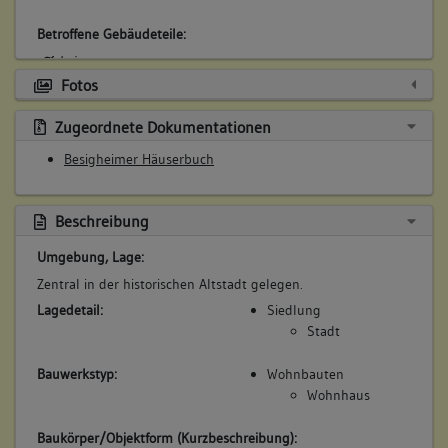
Betroffene Gebäudeteile:
keine
Fotos
Zugeordnete Dokumentationen
4. Besitzer:in:
App, Hans
(1695 - 1720)
Besigheimer Häuserbuch
Bemerkung Familie:
Bemerkung Besitz:
Beschreibung
besitzt
Umgebung, Lage:
Beschreibung:
Zentral in der historischen Altstadt gelegen.
Abbruch Gebäude
Lagedetail:
Siedlung
Beruf / Amt / Titel:
Stadt
Schneider
Bauwerkstyp:
Wohnbauten
Betroffene Gebäudeteile:
Wohnhaus
keine
Baukörper/Objektform (Kurzbeschreibung):