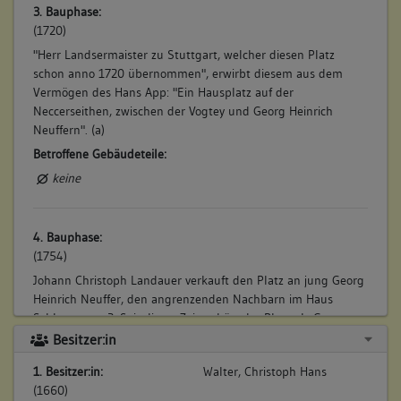
3. Bauphase:
(1720)
"Herr Landsermaister zu Stuttgart, welcher diesen Platz
schon anno 1720 übernommen", erwirbt diesem aus dem
Vermögen des Hans App: "Ein Hausplatz auf der
Neccerseithen, zwischen der Vogtey und Georg Heinrich
Neuffern". (a)
Betroffene Gebäudeteile:
keine
4. Bauphase:
(1754)
Johann Christoph Landauer verkauft den Platz an jung Georg
Heinrich Neuffer, den angrenzenden Nachbarn im Haus
Schlossgasse 2. Seit dieser Zeit gehört der Platz als Garten
Parzelle Nr. 126 zum Anwesen Schlossgasse 2. (a)
Besitzer:in
Betroffene Gebäudeteile:
1. Besitzer:in:
Walter, Christoph Hans
keine
(1660)