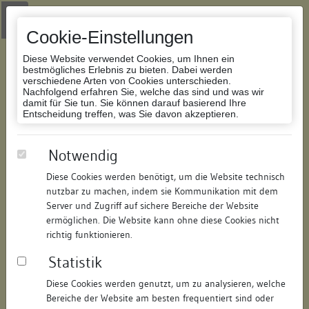
Zur Navigation springen
Zum Inhalt der Website springen
Login
|
Schriftgröße anpassen
|
Kontakt
|
Handbuch
|
Impressum
& Datenschutzerklärung
Cookie-Einstellungen
Diese Website verwendet Cookies, um Ihnen ein
bestmögliches Erlebnis zu bieten. Dabei werden
verschiedene Arten von Cookies unterschieden.
Nachfolgend erfahren Sie, welche das sind und was wir
Datenbank Bauforschung/Restaurierung
damit für Sie tun. Sie können darauf basierend Ihre
Entscheidung treffen, was Sie davon akzeptieren.
Abgebrochenes Wohnhaus
Notwendig
Diese Cookies werden benötigt, um die Website technisch
ID:
203780456611
/
Datum:
04.05.2016
nutzbar zu machen, indem sie Kommunikation mit dem
Datenbestand:
Bauforschung und Restaurierung
Server und Zugriff auf sichere Bereiche der Website
ermöglichen. Die Website kann ohne diese Cookies nicht
Als PDF herunterladen:
richtig funktionieren.
Alle Inhalte dieser Seite:
/
Statistik
Objektdaten
Diese Cookies werden genutzt, um zu analysieren, welche
Bereiche der Website am besten frequentiert sind oder
Straße:
Schlossgasse