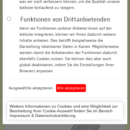
was wir noch verbessern können, um die Qualität unserer
Hausnummer:
2a
Website fortlaufend zu steigern.
Funktionen von Drittanbietenden
Postleitzahl:
74354
Wenn wir Funktionen anderer Anbieter:innen auf der
Stadt-Teilort:
Besigheim
Website integrieren, können wir Ihnen dadurch weitere
Inhalte anbieten. Dies betrifft beispielsweise die
Regierungsbezirk:
Stuttgart
Darstellung lokalisierter Daten in Karten. Möglicherweise
werden damit die Anbietenden der Funktionen dadurch
Kreis:
Ludwigsburg (Landkreis)
ebenfalls Cookies nutzen. Sie können dies aber auch
global deaktivieren, indem Sie die Einstellungen Ihres
Wohnplatzschlüssel:
8118007001
Browsers anpassen.
Flurstücknummer:
keine
Ausgewählte akzeptieren
Alle akzeptieren
Historischer Straßenname:
keiner
Historische Gebäudenummer:
PZ126
Weitere Informationen zu Cookies und eine Möglichkeit zur
Bearbeitung Ihrer Cookie-Auswahl finden Sie im Bereich
Lage des Wohnplatzes:
Impressum & Datenschutzerklärung