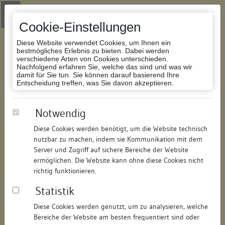
Zur Navigation springen
Zum Inhalt der Website springen
Login
|
Schriftgröße anpassen
|
Kontakt
|
Handbuch
|
Impressum
& Datenschutzerklärung
Cookie-Einstellungen
Diese Website verwendet Cookies, um Ihnen ein
bestmögliches Erlebnis zu bieten. Dabei werden
verschiedene Arten von Cookies unterschieden.
Nachfolgend erfahren Sie, welche das sind und was wir
Datenbank Bauforschung/Restaurierung
damit für Sie tun. Sie können darauf basierend Ihre
Entscheidung treffen, was Sie davon akzeptieren.
Wohn- und Geschäftshaus
Notwendig
Diese Cookies werden benötigt, um die Website technisch
ID:
191623521612
/
Datum:
04.05.2016
nutzbar zu machen, indem sie Kommunikation mit dem
Datenbestand:
Bauforschung und Restaurierung
Server und Zugriff auf sichere Bereiche der Website
ermöglichen. Die Website kann ohne diese Cookies nicht
Als PDF herunterladen:
richtig funktionieren.
Alle Inhalte dieser Seite:
/
Statistik
Objektdaten
Diese Cookies werden genutzt, um zu analysieren, welche
Bereiche der Website am besten frequentiert sind oder
Straße:
Entengasse