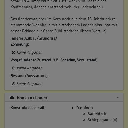
sowie 1784 umgebaut. Seit 1880 war es im Besitz eines
Kaufmannes, danach entstand wohl der Ladeneinbau.
6. Besitzer:in:
Landauer, Johann Friedrich
Das überformte aber im Kern noch aus dem 18. Jahrhundert
(1714 - 1724)
stammende Wohnhaus mit historischem Ladeneinbau hat mit
Bemerkung Familie:
seiner Ecklage zur Gasse Bühl städtebaulichen Wert. (a)
in Löchgau
Innerer Aufbau/Grundriss/
Bemerkung Besitz:
Zonierung:
erwirbt das ganze Haus von Hecker und Vogl
keine Angaben
Beschreibung:
Vorgefundener Zustand (z.B. Schäden, Vorzustand):
keine Angaben
Beruf / Amt / Titel:
Bestand/Ausstattung:
Kronenwirt
keine Angaben
Betroffene Gebäudeteile:
keine
Konstruktionen
Konstruktionsdetail:
Dachform
Satteldach
7. Besitzer:in:
Landauer, Erben
Schleppgaube(n)
(1724)