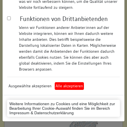
was wir noch verbessern können, um die Qualität unserer
Hausnummer:
13
Website fortlaufend zu steigern.
Funktionen von Drittanbietenden
Postleitzahl:
74354
Wenn wir Funktionen anderer Anbieter:innen auf der
Stadt-Teilort:
Besigheim
Website integrieren, können wir Ihnen dadurch weitere
Inhalte anbieten. Dies betrifft beispielsweise die
Regierungsbezirk:
Stuttgart
Darstellung lokalisierter Daten in Karten. Möglicherweise
werden damit die Anbietenden der Funktionen dadurch
Kreis:
Ludwigsburg (Landkreis)
ebenfalls Cookies nutzen. Sie können dies aber auch
global deaktivieren, indem Sie die Einstellungen Ihres
Wohnplatzschlüssel:
8118007001
Browsers anpassen.
Flurstücknummer:
keine
Ausgewählte akzeptieren
Alle akzeptieren
Historischer Straßenname:
keiner
Historische Gebäudenummer:
9
Weitere Informationen zu Cookies und eine Möglichkeit zur
Bearbeitung Ihrer Cookie-Auswahl finden Sie im Bereich
Lage des Wohnplatzes:
Impressum & Datenschutzerklärung