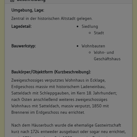
Gemeinderat
Umgebung, Lage:
Metzger
Zentral in der historischen Altstadt gelegen.
Betroffene Gebäudeteile:
Lagedetail:
Siedlung
keine
Stadt
Bauwerkstyp:
Wohnbauten
5. Besitzer:in:
Vogl, Johann
Wohn- und
(1696 - 1714)
Geschäftshaus
Bemerkung Familie:
Baukörper/Objektform (Kurzbeschreibung):
Bemerkung Besitz:
Zweigeschossiges verputztes Wohnhaus in Ecklage,
erhält 1/2 Hausteil
Erdgeschoss massiv mit historischem Ladeneinbau,
Satteldach mit Schleppgauben, im Kern 18. Jahrhundert;
Beschreibung:
nach Osten anschließend weiteres zweigeschossiges
Beruf / Amt / Titel:
Wohnhaus mit Satteldach, massiv verputzt, 1850 mit
Keller
Brennerei im Erdgeschoss neu errichtet.
Betroffene Gebäudeteile:
Nach dem Häuserbuch wurde die ehemalige Gastwirtschaft
kurz nach 1724 entweder ausgebaut oder sogar neu errichtet,
keine