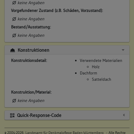
keine Angaben
keine
Vorgefundener Zustand (z.B. Schäden, Vorzustand):
keine Angaben
7. Besitzer:in:
Allinger, Carl Friedrich
Bestand/Ausstattung:
(1798 - 1807)
keine Angaben
Bemerkung Familie:
Konstruktionen
Bemerkung Besitz:
kauft von Erben Witwe Straub
Konstruktionsdetail:
Verwendete Materialien
Beschreibung:
Holz
Dachform
Beruf / Amt / Titel:
Satteldach
Metzger
Konstruktion/Material:
Betroffene Gebäudeteile:
keine Angaben
keine
Quick-Response-Code
8. Besitzer:in:
Allinger, Witwe
(1807)
©
2004-2026,
Landesamt für Denkmalpflege Baden-Württemberg
- Alle Rechte