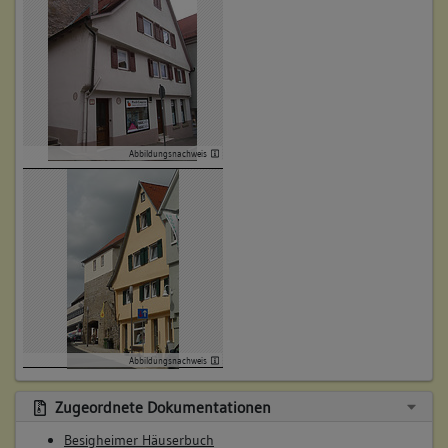
(1746 - 1760)
Bemerkung Familie:
Bemerkung Besitz:
kauft
Beschreibung:
Beruf / Amt / Titel:
Abbildungsnachweis
Sattler
Betroffene Gebäudeteile:
keine
5. Besitzer:in:
Straub, Johannes
(1760 - 1798)
Abbildungsnachweis
Bemerkung Familie:
Bemerkung Besitz:
Zugeordnete Dokumentationen
kauft
Besigheimer Häuserbuch