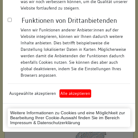
was wir noch verbessern können, um die Qualität unserer
Hausnummer:
6
Website fortlaufend zu steigern.
Funktionen von Drittanbietenden
Postleitzahl:
74354
Wenn wir Funktionen anderer Anbieter:innen auf der
Stadt-Teilort:
Besigheim
Website integrieren, können wir Ihnen dadurch weitere
Inhalte anbieten. Dies betrifft beispielsweise die
Regierungsbezirk:
Stuttgart
Darstellung lokalisierter Daten in Karten. Möglicherweise
werden damit die Anbietenden der Funktionen dadurch
Kreis:
Ludwigsburg (Landkreis)
ebenfalls Cookies nutzen. Sie können dies aber auch
global deaktivieren, indem Sie die Einstellungen Ihres
Wohnplatzschlüssel:
8118007001
Browsers anpassen.
Flurstücknummer:
keine
Ausgewählte akzeptieren
Alle akzeptieren
Historischer Straßenname:
keiner
Historische Gebäudenummer:
224
Weitere Informationen zu Cookies und eine Möglichkeit zur
Bearbeitung Ihrer Cookie-Auswahl finden Sie im Bereich
Lage des Wohnplatzes:
Impressum & Datenschutzerklärung