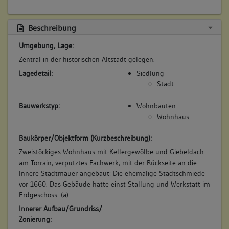
Beschreibung:
Beruf / Amt / Titel:
Beschreibung
Sattler
Umgebung, Lage:
Betroffene Gebäudeteile:
Zentral in der historischen Altstadt gelegen.
keine
Lagedetail:
Siedlung
Stadt
6. Besitzer:in:
Straub, Witwe
Bauwerkstyp:
Wohnbauten
(1798)
Wohnhaus
Bemerkung Familie:
Baukörper/Objektform (Kurzbeschreibung):
Witwe des Johannes Straub
Zweistöckiges Wohnhaus mit Kellergewölbe und Giebeldach
Bemerkung Besitz:
am Torrain, verputztes Fachwerk, mit der Rückseite an die
besitzt
Innere Stadtmauer angebaut: Die ehemalige Stadtschmiede
Beschreibung:
vor 1660. Das Gebäude hatte einst Stallung und Werkstatt im
Erdgeschoss. (a)
Beruf / Amt / Titel:
Innerer Aufbau/Grundriss/
keiner
Zonierung:
Betroffene Gebäudeteile: