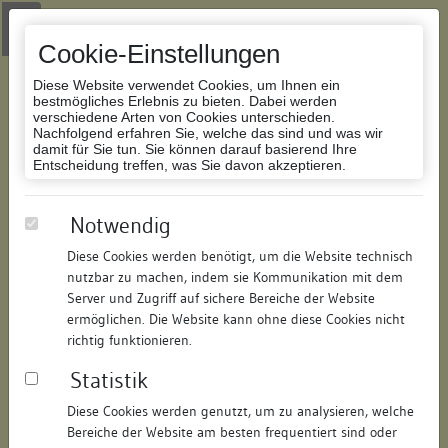
Zur Navigation springen
Zum Inhalt der Website springen
Login
|
Schriftgröße anpassen
|
Kontakt
|
Handbuch
|
Impressum
& Datenschutzerklärung
Cookie-Einstellungen
Diese Website verwendet Cookies, um Ihnen ein
bestmögliches Erlebnis zu bieten. Dabei werden
verschiedene Arten von Cookies unterschieden.
Nachfolgend erfahren Sie, welche das sind und was wir
Datenbank Bauforschung/Restaurierung
damit für Sie tun. Sie können darauf basierend Ihre
Entscheidung treffen, was Sie davon akzeptieren.
Wohn- und Geschäftshaus
Notwendig
Diese Cookies werden benötigt, um die Website technisch
ID:
186985124115
/
Datum:
04.05.2016
nutzbar zu machen, indem sie Kommunikation mit dem
Datenbestand:
Bauforschung und Restaurierung
Server und Zugriff auf sichere Bereiche der Website
ermöglichen. Die Website kann ohne diese Cookies nicht
Als PDF herunterladen:
richtig funktionieren.
Alle Inhalte dieser Seite:
/
Statistik
Objektdaten
Diese Cookies werden genutzt, um zu analysieren, welche
Bereiche der Website am besten frequentiert sind oder
Straße:
Hauptstraße