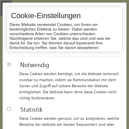
Zur Navigation springen
Zum Inhalt der Website springen
Login
|
Schriftgröße anpassen
|
Kontakt
|
Handbuch
|
Impressum
& Datenschutzerklärung
Cookie-Einstellungen
Diese Website verwendet Cookies, um Ihnen ein
bestmögliches Erlebnis zu bieten. Dabei werden
verschiedene Arten von Cookies unterschieden.
Nachfolgend erfahren Sie, welche das sind und was wir
Datenbank Bauforschung/Restaurierung
damit für Sie tun. Sie können darauf basierend Ihre
Entscheidung treffen, was Sie davon akzeptieren.
Wohnhaus
Notwendig
Diese Cookies werden benötigt, um die Website technisch
ID:
166430081013
/
Datum:
04.05.2016
nutzbar zu machen, indem sie Kommunikation mit dem
Datenbestand:
Bauforschung und Restaurierung
Server und Zugriff auf sichere Bereiche der Website
ermöglichen. Die Website kann ohne diese Cookies nicht
Als PDF herunterladen:
richtig funktionieren.
Alle Inhalte dieser Seite:
/
Statistik
Objektdaten
Diese Cookies werden genutzt, um zu analysieren, welche
Bereiche der Website am besten frequentiert sind oder
Straße:
Schlossgasse