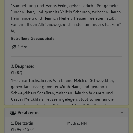
"Samuel Jung und Hanns Feifel, geben Jerlich ußer gemelts
Jungen Haus, und gemelts Veifels Scheuren, zwischen Hanns
Hemmingers und Heinrich Neiffers Heüsern gelegen, stoßt
vornen uff den Allmendweg, und hinden an Enderis Bäckern".
(a)
Betroffene Gebäudeteile:
keine
3. Bauphase:
(1587)
"Melchior Tuchscherers Wittib, und Melchior Schweyckher,
geben Jars usser gemelter Wittib Haus, und genanntt
Schweyckhers Scheüren, zwischen Heinrich Widerers und
Caspar Merckhlins Heüssern gelegen, stoßt vornen an die
Almendt, und hinden uff Caspar Widerer". Die Bezeichnung
des zum westlichen Nachbarhaus hin gelegenen Rundbogen
Besitzer:in
Kellertores "1587" und "H W" deutet auf den westlichen
1. Besitzer:in:
Mathis, NN
Angrenzer "Heinrich Widerer" im Haus Schlossgasse 1. (a)
(1494 - 1522)
Betroffene Gebäudeteile: