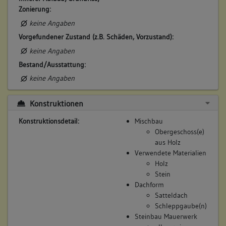
Bemerkung Besitz:
Zonierung:
zinst
keine Angaben
Beschreibung:
Vorgefundener Zustand (z.B. Schäden, Vorzustand):
Haus, Scheuer
keine Angaben
Beruf / Amt / Titel:
Bestand/Ausstattung:
keiner
keine Angaben
Betroffene Gebäudeteile:
Erdgeschoss
Konstruktionen
Obergeschoss(e)
Konstruktionsdetail:
Mischbau
Dachgeschoss(e)
Obergeschoss(e)
Untergeschoss(e)
aus Holz
Verwendete Materialien
Holz
8. Besitzer:in:
Tuchscherer, Witwe
Stein
(1587)
Dachform
Satteldach
Bemerkung Familie:
Schleppgaube(n)
Witwe des Melchior Tuchscherer
Steinbau Mauerwerk
Bemerkung Besitz: