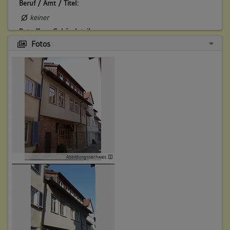
Beruf / Amt / Titel:
keiner
Betroffene Gebäudeteile:
Fotos
Erdgeschoss
Obergeschoss(e)
Dachgeschoss(e)
Untergeschoss(e)
4. Besitzer:in:
Neübronn, Bernhart
(1555)
Bemerkung Familie:
Abbildungsnachweis
Bemerkung Besitz:
zinst
Beschreibung:
Beruf / Amt / Titel:
keiner