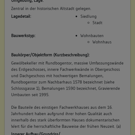
Umgebung, Lage:
Bemerkung Familie:
Zentral in der historischen Altstadt gelegen.
Bemerkung Besitz:
Lagedetail:
Siedlung
zinst
Stadt
Beschreibung:
Bauwerkstyp:
Wohnbauten
Haus, Scheuer
Wohnhaus
Beruf / Amt / Titel:
keiner
Baukörper/Objektform (Kurzbeschreibung):
Betroffene Gebäudeteile:
Gewölbekeller mit Rundbogentor, massive Umfassungswände
des Erdgeschosses, innere Fachwerkwände in Obergeschoss
Erdgeschoss
und Dachgeschoss mit hochwertigen Bemalungen,
Obergeschoss(e)
Rundbogentor zum Nachbarhaus 1578 bezeichnet (siehe
Dachgeschoss(e)
Schlossgasse 1), Bemalungen 1590 bezeichnet, Gravierende
Untergeschoss(e)
Umbauten seit 1995.
Die Bauteile des einstigen Fachwerkhauses aus dem 16.
Jahrhundert haben aufgrund ihrer hohen Qualität auch
7. Besitzer:in:
Feifel, Hanns
innerhalb des stark überformten Hauses dokumentarischen
(1569 - 1587)
Wert für die herrschaftliche Bauweise der frühen Neuzeit. (a)
Bemerkung Familie:
Innerer Aufbau/Grundriss/