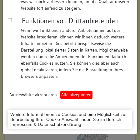
was wir noch verbessern können, um die Qualität unserer
Hausnummer:
3
Website fortlaufend zu steigern.
Funktionen von Drittanbietenden
Postleitzahl:
74354
Wenn wir Funktionen anderer Anbieter:innen auf der
Stadt-Teilort:
Besigheim
Website integrieren, können wir Ihnen dadurch weitere
Inhalte anbieten. Dies betrifft beispielsweise die
Regierungsbezirk:
Stuttgart
Darstellung lokalisierter Daten in Karten. Möglicherweise
werden damit die Anbietenden der Funktionen dadurch
Kreis:
Ludwigsburg (Landkreis)
ebenfalls Cookies nutzen. Sie können dies aber auch
global deaktivieren, indem Sie die Einstellungen Ihres
Wohnplatzschlüssel:
8118007001
Browsers anpassen.
Flurstücknummer:
keine
Ausgewählte akzeptieren
Alle akzeptieren
Historischer Straßenname:
keiner
Historische Gebäudenummer:
74
Weitere Informationen zu Cookies und eine Möglichkeit zur
Bearbeitung Ihrer Cookie-Auswahl finden Sie im Bereich
Lage des Wohnplatzes:
Impressum & Datenschutzerklärung