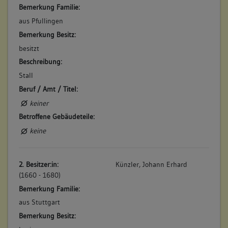
Bemerkung Familie:
keine
aus Pfullingen
Bemerkung Besitz:
4. Bauphase:
besitzt
(1880)
Beschreibung:
Neubeschreibung 1880 (a) im neuen Güterbuch: "Nr. 1 Ein
Stall
zweistockiges kleines Wohnhaus (36 qm) mit getremten
Beruf / Amt / Titel:
Keller, Stadtmauer (11 qm), Schweinestall (3 qm) westlich am
Haus, Hof (14 qm), unten in der Stadt auf dem Bühl, neben
keiner
dem Weg und Matthäus Merkle".
Betroffene Gebäudeteile:
Betroffene Gebäudeteile:
keine
keine
2. Besitzer:in:
Künzler, Johann Erhard
(1660 - 1680)
Bemerkung Familie:
aus Stuttgart
Bemerkung Besitz: