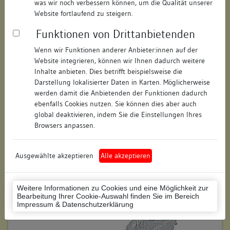
was wir noch verbessern können, um die Qualität unserer
Hausnummer:
36
Website fortlaufend zu steigern.
Funktionen von Drittanbietenden
Postleitzahl:
74354
Wenn wir Funktionen anderer Anbieter:innen auf der
Stadt-Teilort:
Besigheim
Website integrieren, können wir Ihnen dadurch weitere
Inhalte anbieten. Dies betrifft beispielsweise die
Regierungsbezirk:
Stuttgart
Darstellung lokalisierter Daten in Karten. Möglicherweise
werden damit die Anbietenden der Funktionen dadurch
Kreis:
Ludwigsburg (Landkreis)
ebenfalls Cookies nutzen. Sie können dies aber auch
global deaktivieren, indem Sie die Einstellungen Ihres
Wohnplatzschlüssel:
8118007001
Browsers anpassen.
Flurstücknummer:
keine
Ausgewählte akzeptieren
Alle akzeptieren
Historischer Straßenname:
keiner
Historische Gebäudenummer:
1
Weitere Informationen zu Cookies und eine Möglichkeit zur
Bearbeitung Ihrer Cookie-Auswahl finden Sie im Bereich
Lage des Wohnplatzes:
Impressum & Datenschutzerklärung