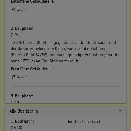
Betroffene Gebäudeteile:
keine
2. Bauphase:
(1752)
"Die Scheuren (Bühl 32) gegenüber an der Stadtmauer und
der darunter befindliche Keller, wie auch die Stallung
(Bereich Bühl 34/36) und darzu gehörige Hofraithung" wurde
anno 1752 (a) an Carl Rivinius verkauft.
Betroffene Gebäudeteile:
keine
3. Bauphase:
(1776)
Der Weingärtner Jacob Staier läßt 1776 (a) auf seiner Hälfte
Besitzer:in
der Stallung eine "Wohnung erbauen: "Nr. 1 Ein klein Häusle,
1. Besitzer:in:
Hensler, Hans Jacob
auf seinen Stall erbaut, auf der Stadt Mauer...".
(1660)
Betroffene Gebäudeteile: