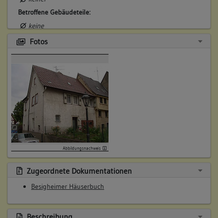
Betroffene Gebäudeteile:
keine
Fotos
4. Besitzer:in:
Löble, Daniel
(1705 - 1707)
Bemerkung Familie:
Bemerkung Besitz:
kauft Anteil von Hecker
Beschreibung:
Scheuer, Stall
Beruf / Amt / Titel:
Abbildungsnachweis
Zeugmacher
Zugeordnete Dokumentationen
Betroffene Gebäudeteile:
Besigheimer Häuserbuch
keine
Beschreibung