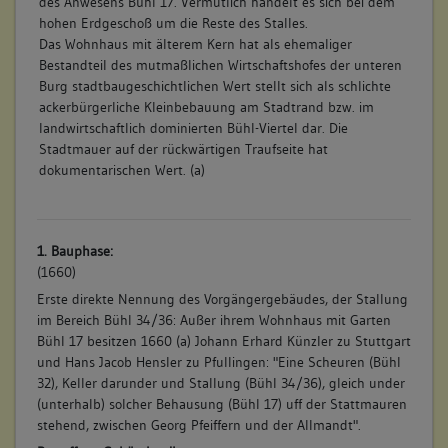
des Anwesens Bühl 17. Vermutlich handelt es sich bei dem
hohen Erdgeschoß um die Reste des Stalles.
Das Wohnhaus mit älterem Kern hat als ehemaliger
Bestandteil des mutmaßlichen Wirtschaftshofes der unteren
Burg stadtbaugeschichtlichen Wert stellt sich als schlichte
ackerbürgerliche Kleinbebauung am Stadtrand bzw. im
landwirtschaftlich dominierten Bühl-Viertel dar. Die
Stadtmauer auf der rückwärtigen Traufseite hat
dokumentarischen Wert. (a)
1. Bauphase:
(1660)
Erste direkte Nennung des Vorgängergebäudes, der Stallung
im Bereich Bühl 34/36: Außer ihrem Wohnhaus mit Garten
Bühl 17 besitzen 1660 (a) Johann Erhard Künzler zu Stuttgart
und Hans Jacob Hensler zu Pfullingen: "Eine Scheuren (Bühl
32), Keller darunder und Stallung (Bühl 34/36), gleich under
(unterhalb) solcher Behausung (Bühl 17) uff der Stattmauren
stehend, zwischen Georg Pfeiffern und der Allmandt".