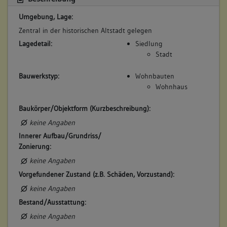
5. Besitzer:in:
Löble, Daniel
Umgebung, Lage:
(1707 - 1714)
Zentral in der historischen Altstadt gelegen
Bemerkung Familie:
Lagedetail:
Siedlung
Bemerkung Besitz:
Stadt
kauft Rest
Bauwerkstyp:
Wohnbauten
Beschreibung:
Wohnhaus
Scheuer, Stall
Beruf / Amt / Titel:
Baukörper/Objektform (Kurzbeschreibung):
Zeugmacher
keine Angaben
Innerer Aufbau/Grundriss/
Betroffene Gebäudeteile:
Zonierung:
keine
keine Angaben
Vorgefundener Zustand (z.B. Schäden, Vorzustand):
6. Besitzer:in:
Mäurer, Johann Caspar
keine Angaben
(1714 - 1721)
Bestand/Ausstattung:
Bemerkung Familie:
keine Angaben