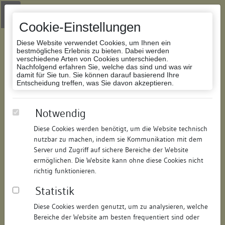
Zur Navigation springen
Zum Inhalt der Website springen
Login
|
Schriftgröße anpassen
|
Kontakt
|
Handbuch
|
Impressum
& Datenschutzerklärung
Cookie-Einstellungen
Diese Website verwendet Cookies, um Ihnen ein
bestmögliches Erlebnis zu bieten. Dabei werden
verschiedene Arten von Cookies unterschieden.
Nachfolgend erfahren Sie, welche das sind und was wir
Datenbank Bauforschung/Restaurierung
damit für Sie tun. Sie können darauf basierend Ihre
Entscheidung treffen, was Sie davon akzeptieren.
Wohnhaus
Notwendig
Diese Cookies werden benötigt, um die Website technisch
ID:
163762659516
/
Datum:
04.05.2016
nutzbar zu machen, indem sie Kommunikation mit dem
Datenbestand:
Bauforschung und Restaurierung
Server und Zugriff auf sichere Bereiche der Website
ermöglichen. Die Website kann ohne diese Cookies nicht
Als PDF herunterladen:
richtig funktionieren.
Alle Inhalte dieser Seite:
/
Statistik
Objektdaten
Diese Cookies werden genutzt, um zu analysieren, welche
Bereiche der Website am besten frequentiert sind oder
Straße:
Bühl