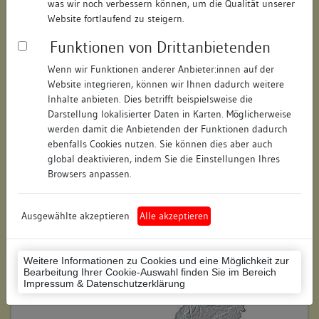
was wir noch verbessern können, um die Qualität unserer
Hausnummer:
21
Website fortlaufend zu steigern.
Funktionen von Drittanbietenden
Postleitzahl:
74354
Wenn wir Funktionen anderer Anbieter:innen auf der
Stadt-Teilort:
Besigheim
Website integrieren, können wir Ihnen dadurch weitere
Inhalte anbieten. Dies betrifft beispielsweise die
Regierungsbezirk:
Stuttgart
Darstellung lokalisierter Daten in Karten. Möglicherweise
werden damit die Anbietenden der Funktionen dadurch
Kreis:
Ludwigsburg (Landkreis)
ebenfalls Cookies nutzen. Sie können dies aber auch
global deaktivieren, indem Sie die Einstellungen Ihres
Wohnplatzschlüssel:
8118007001
Browsers anpassen.
Flurstücknummer:
keine
Ausgewählte akzeptieren
Alle akzeptieren
Historischer Straßenname:
keiner
Historische Gebäudenummer:
156
Weitere Informationen zu Cookies und eine Möglichkeit zur
Bearbeitung Ihrer Cookie-Auswahl finden Sie im Bereich
Lage des Wohnplatzes:
Impressum & Datenschutzerklärung