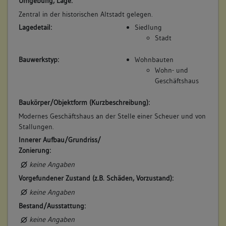
Umgebung, Lage:
übernimmt 1/2 Mutter
Zentral in der historischen Altstadt gelegen.
Beschreibung:
Lagedetail:
Siedlung
Beruf / Amt / Titel:
Stadt
Schmied
Bauwerkstyp:
Wohnbauten
Betroffene Gebäudeteile:
Wohn- und
Geschäftshaus
keine
Baukörper/Objektform (Kurzbeschreibung):
6. Besitzer:in:
Rohrbacher, Johann Friedrich
Modernes Geschäftshaus an der Stelle einer Scheuer und von
(1723 - 1727)
Stallungen.
Bemerkung Familie:
Innerer Aufbau/Grundriss/
Zonierung:
Bemerkung Besitz:
keine Angaben
kauft von Joseph Veigel
Vorgefundener Zustand (z.B. Schäden, Vorzustand):
Beschreibung:
keine Angaben
Beruf / Amt / Titel:
Bestand/Ausstattung:
Kaufmann
keine Angaben