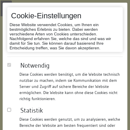
Zur Navigation springen
Zum Inhalt der Website springen
Login
|
Schriftgröße anpassen
|
Kontakt
|
Handbuch
|
Impressum
& Datenschutzerklärung
Cookie-Einstellungen
Diese Website verwendet Cookies, um Ihnen ein
bestmögliches Erlebnis zu bieten. Dabei werden
verschiedene Arten von Cookies unterschieden.
Nachfolgend erfahren Sie, welche das sind und was wir
Datenbank Bauforschung/Restaurierung
damit für Sie tun. Sie können darauf basierend Ihre
Entscheidung treffen, was Sie davon akzeptieren.
Wohn- und Geschäftshaus
Notwendig
Diese Cookies werden benötigt, um die Website technisch
ID:
161495430220
/
Datum:
04.05.2016
nutzbar zu machen, indem sie Kommunikation mit dem
Datenbestand:
Bauforschung und Restaurierung
Server und Zugriff auf sichere Bereiche der Website
ermöglichen. Die Website kann ohne diese Cookies nicht
Als PDF herunterladen:
richtig funktionieren.
Alle Inhalte dieser Seite:
/
Statistik
Objektdaten
Diese Cookies werden genutzt, um zu analysieren, welche
Bereiche der Website am besten frequentiert sind oder
Straße:
Hauptstraße