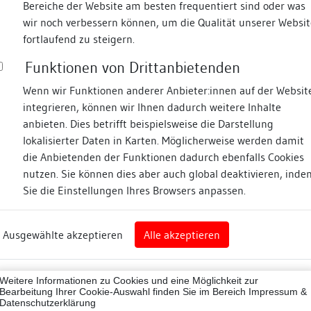
Bereiche der Website am besten frequentiert sind oder was
wir noch verbessern können, um die Qualität unserer Websit
Fotos
fortlaufend zu steigern.
Funktionen von Drittanbietenden
chreibereigasse
Wenn wir Funktionen anderer Anbieter:innen auf der Websit
integrieren, können wir Ihnen dadurch weitere Inhalte
ne
anbieten. Dies betrifft beispielsweise die Darstellung
lokalisierter Daten in Karten. Möglicherweise werden damit
die Anbietenden der Funktionen dadurch ebenfalls Cookies
eim
nutzen. Sie können dies aber auch global deaktivieren, inde
Sie die Einstellungen Ihres Browsers anpassen.
Abbildungsnachweis
art
Ausgewählte akzeptieren
Alle akzeptieren
sburg (Landkreis)
07001
Weitere Informationen zu Cookies und eine Möglichkeit zur
ne
Bearbeitung Ihrer Cookie-Auswahl finden Sie im Bereich
Impressum &
Datenschutzerklärung