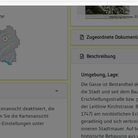
ner
ne
Abbildungsnachweis
Zugeordnete Dokumenta
Beschreibung
Umgebung, Lage:
Die Gasse ist Bestandteil 
die Stadt und seit dem Ba
Erschließungsstraße bzw. g
der Leitlinie Kirchstrasse
enansicht deaktiviert, die
1747) am nordöstlichen Eck
n Sie die Kartenansicht
geradlinig und sich verbre
e-Einstellungen unter
inneren Stadtmauer. Auf be
historische Bebauung aus 