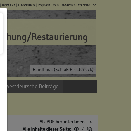
|
Kontakt
|
Handbuch
|
Impressum & Datenschutzerklärung
schung/Restaurierung
Bandhaus (Schloß Presteneck)
üdwestdeutsche Beiträge
Als PDF herunterladen:
Alle Inhalte dieser Seite:
/