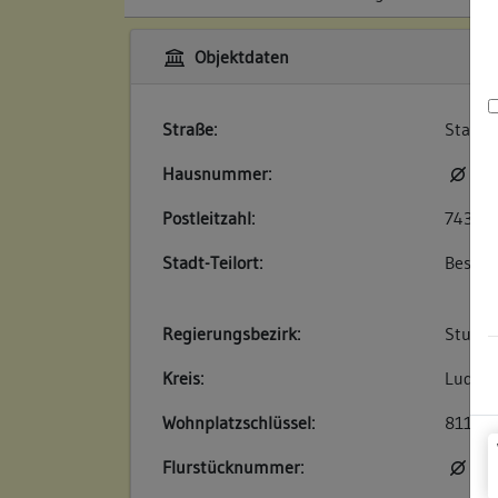
Objektdaten
Straße:
Stadts
Hausnummer:
kei
Postleitzahl:
74354
Stadt-Teilort:
Besigh
Regierungsbezirk:
Stuttg
Kreis:
Ludwig
Wohnplatzschlüssel:
81180
Flurstücknummer:
kei