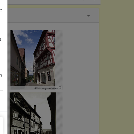
e
e
m
Abbildungsnachweis