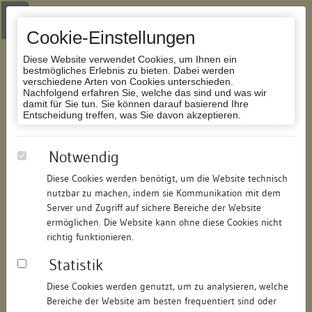
Zur Navigation springen
Zum Inhalt der Website springen
Login
|
Schriftgröße anpassen
|
Kontakt
|
Handbuch
|
Impressum
& Datenschutzerklärung
Cookie-Einstellungen
Diese Website verwendet Cookies, um Ihnen ein
bestmögliches Erlebnis zu bieten. Dabei werden
verschiedene Arten von Cookies unterschieden.
Nachfolgend erfahren Sie, welche das sind und was wir
Datenbank Bauforschung/Restaurierung
damit für Sie tun. Sie können darauf basierend Ihre
Entscheidung treffen, was Sie davon akzeptieren.
Gastwirtschaft Germania
Notwendig
(Nebengebäude)
Diese Cookies werden benötigt, um die Website technisch
nutzbar zu machen, indem sie Kommunikation mit dem
ID:
231221419185
/
Datum:
18.01.2008
Server und Zugriff auf sichere Bereiche der Website
Datenbestand:
Bauforschung
ermöglichen. Die Website kann ohne diese Cookies nicht
richtig funktionieren.
Als PDF herunterladen:
Statistik
Alle Inhalte dieser Seite:
/
Diese Cookies werden genutzt, um zu analysieren, welche
Objektdaten
Bereiche der Website am besten frequentiert sind oder