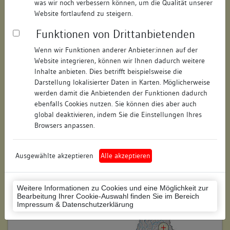
was wir noch verbessern können, um die Qualität unserer
Straße:
Im Haal
Website fortlaufend zu steigern.
Hausnummer:
3
Funktionen von Drittanbietenden
Postleitzahl:
74523
Wenn wir Funktionen anderer Anbieter:innen auf der
Website integrieren, können wir Ihnen dadurch weitere
Stadt-Teilort:
Schwäbisch Hall
Inhalte anbieten. Dies betrifft beispielsweise die
Darstellung lokalisierter Daten in Karten. Möglicherweise
werden damit die Anbietenden der Funktionen dadurch
Regierungsbezirk:
Stuttgart
ebenfalls Cookies nutzen. Sie können dies aber auch
global deaktivieren, indem Sie die Einstellungen Ihres
Kreis:
Schwäbisch Hall (Landkreis)
Browsers anpassen.
Wohnplatzschlüssel:
8127076049
Flurstücknummer:
200, 201
Ausgewählte akzeptieren
Alle akzeptieren
Historischer Straßenname:
keiner
Weitere Informationen zu Cookies und eine Möglichkeit zur
Historische Gebäudenummer:
keine
Bearbeitung Ihrer Cookie-Auswahl finden Sie im Bereich
Impressum & Datenschutzerklärung
Lage des Wohnplatzes: