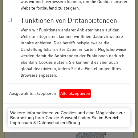
was wir noch verbessern können, um die Qualität unserer
Hausnummer:
4
Website fortlaufend zu steigern.
Funktionen von Drittanbietenden
Postleitzahl:
74354
Wenn wir Funktionen anderer Anbieter:innen auf der
Stadt-Teilort:
Besigheim
Website integrieren, können wir Ihnen dadurch weitere
Inhalte anbieten. Dies betrifft beispielsweise die
Regierungsbezirk:
Stuttgart
Darstellung lokalisierter Daten in Karten. Möglicherweise
werden damit die Anbietenden der Funktionen dadurch
Kreis:
Ludwigsburg (Landkreis)
ebenfalls Cookies nutzen. Sie können dies aber auch
global deaktivieren, indem Sie die Einstellungen Ihres
Wohnplatzschlüssel:
8118007001
Browsers anpassen.
Flurstücknummer:
keine
Ausgewählte akzeptieren
Alle akzeptieren
Historischer Straßenname:
keiner
Historische Gebäudenummer:
334A
Weitere Informationen zu Cookies und eine Möglichkeit zur
Bearbeitung Ihrer Cookie-Auswahl finden Sie im Bereich
Lage des Wohnplatzes:
Impressum & Datenschutzerklärung