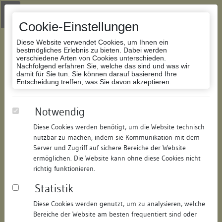
Zur Navigation springen
Zum Inhalt der Website springen
Login
|
Schriftgröße anpassen
|
Kontakt
|
Handbuch
|
Impressum
& Datenschutzerklärung
Cookie-Einstellungen
Diese Website verwendet Cookies, um Ihnen ein
bestmögliches Erlebnis zu bieten. Dabei werden
verschiedene Arten von Cookies unterschieden.
Nachfolgend erfahren Sie, welche das sind und was wir
Datenbank Bauforschung/Restaurierung
damit für Sie tun. Sie können darauf basierend Ihre
Entscheidung treffen, was Sie davon akzeptieren.
Wohnhaus
Notwendig
Diese Cookies werden benötigt, um die Website technisch
ID:
199079533317
/
Datum:
04.05.2016
nutzbar zu machen, indem sie Kommunikation mit dem
Datenbestand:
Bauforschung und Restaurierung
Server und Zugriff auf sichere Bereiche der Website
ermöglichen. Die Website kann ohne diese Cookies nicht
Als PDF herunterladen:
richtig funktionieren.
Alle Inhalte dieser Seite:
/
Statistik
Objektdaten
Diese Cookies werden genutzt, um zu analysieren, welche
Bereiche der Website am besten frequentiert sind oder
Straße:
Oberamteigasse