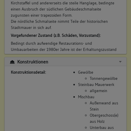
Kirchstaffel und andererseits die steile Hanglage, bedingte
Das Essichsche Freihaus wird durch Untervogt Essich
einen Ausbruch der südlichen Gebäudeschmalseite
errichtet: ein Neubau mit zwei verschieden großen Kellern,
zugunsten einer trapezoiden Form.
10. Besitzer:in:
Soelchow von, Daniel
einem Brunnen am Haus, sowie eine massiv in Stein
Die nördliche Schmalseite nimmt Teile der historischen
(1730 - 1742)
errichtete Scheune, oberhalb eines geräumigen Kellers, der
Stadtmauer in sich auf.
über einen Kellerhals mit darüber befindlicher
Bemerkung Familie:
Vorgefundener Zustand (z.B. Schäden, Vorzustand):
Bedienstetenwohnung begehbar ist. Weiter befindet sich ein
Bemerkung Besitz:
Stall auf dem Hofgelände, das als eigenständiger Bezirk
Bedingt durch aufwendige Restaurations- und
kauft
durch eine Mauer von der Stadt abgegrenzt wurde.
Umbauarbeiten der 1980er Jahre ist der Erhaltungszustand
beider Gebäude sehr gut.
Beschreibung:
Betroffene Gebäudeteile:
Konstruktionen
Bestand/Ausstattung:
Amtsbehausung
keine
Schulische Nutzung durch die Stadt Besigheim.
Beruf / Amt / Titel:
Konstruktionsdetail:
Gewölbe
Bauwerkstyp:
Tonnengewölbe
Soldat
Ländl./ landwirtschaftl. Bauten/ städtische Nebengeb.
Steinbau Mauerwerk
Herrenhaus
allgemein
Betroffene Gebäudeteile:
Mischbau
Konstruktionsdetail:
keine
Außenwand aus
Mischbau
Stein
Obergeschoss(e) aus Holz
Obergeschoss(e)
11. Besitzer:in:
Essich, Victor Stephan
Steinbau Mauerwerk
aus Holz
(1742 - 1743)
Bruchstein
Unterbau aus