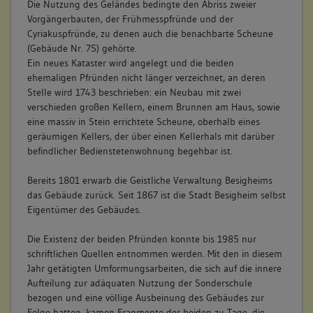
Die Nutzung des Geländes bedingte den Abriss zweier
Vorgängerbauten, der Frühmesspfründe und der
Cyriakuspfründe, zu denen auch die benachbarte Scheune
(Gebäude Nr. 75) gehörte.
Ein neues Kataster wird angelegt und die beiden
ehemaligen Pfründen nicht länger verzeichnet, an deren
Stelle wird 1743 beschrieben: ein Neubau mit zwei
verschieden großen Kellern, einem Brunnen am Haus, sowie
eine massiv in Stein errichtete Scheune, oberhalb eines
geräumigen Kellers, der über einen Kellerhals mit darüber
befindlicher Bedienstetenwohnung begehbar ist.
Bereits 1801 erwarb die Geistliche Verwaltung Besigheims
das Gebäude zurück. Seit 1867 ist die Stadt Besigheim selbst
Eigentümer des Gebäudes.
Die Existenz der beiden Pfründen konnte bis 1985 nur
schriftlichen Quellen entnommen werden. Mit den in diesem
Jahr getätigten Umformungsarbeiten, die sich auf die innere
Aufteilung zur adäquaten Nutzung der Sonderschule
bezogen und eine völlige Ausbeinung des Gebäudes zur
Folge hatten, kamen Fragmente der beiden zu Tage, die