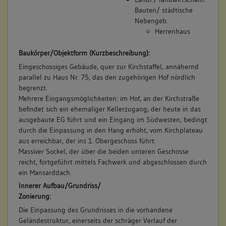
Beruf / Amt / Titel:
keine
Bauten/ städtische
keiner
Nebengeb.
Herrenhaus
Betroffene Gebäudeteile:
8. Bauphase:
keine
Baukörper/Objektform (Kurzbeschreibung):
(1742)
Eingeschossiges Gebäude, quer zur Kirchstaffel, annähernd
Das Soelchow'sche Anwesen wird verkauft an Expeditionsrat
parallel zu Haus Nr. 75, das den zugehörigen Hof nördlich
Victor Stephan Essich, Untervogt und Geistlicher Verwalter zu
9. Besitzer:in:
Hosch, NN
begrenzt.
Besigheim: "Eine Behaußung, samt einem Anbau, Scheuren
(1715 - 1730)
Mehrere Eingangsmöglichkeiten: im Hof, an der Kirchstraße
und darunter befindlichen Keller, Hofraithin, und dreyen
Bemerkung Familie:
befindet sich ein ehemaliger Kellerzugang, der heute in das
Gärtten, alß einen in dem Hoff, einen hinter der Scheuren,
Bemerkung Besitz:
ausgebaute EG führt und ein Eingang im Südwesten, bedingt
und einen vor dem Hauße auf dem Kirchhoff, alles
durch die Einpassung in den Hang erhöht, vom Kirchplateau
beyeinander, in einem Bezürckh ligend, einerseits an dem
kauft
aus erreichbar, der ins 1. Obergeschoss führt.
Schulhauß, und der genannten Gaßen, andererseits der
Beschreibung:
Massiver Sockel, der über die beiden unteren Geschosse
Stattmauren gelegen ...". (BHB)
Amtsbehausung
reicht, fortgeführt mittels Fachwerk und abgeschlossen durch
Betroffene Gebäudeteile:
ein Mansarddach.
Beruf / Amt / Titel:
keine
Innerer Aufbau/Grundriss/
Soldat
Zonierung:
Betroffene Gebäudeteile:
Die Einpassung des Grundrisses in die vorhandene
9. Bauphase:
Geländestruktur, einerseits der schräger Verlauf der
keine
(1742 - 1801)