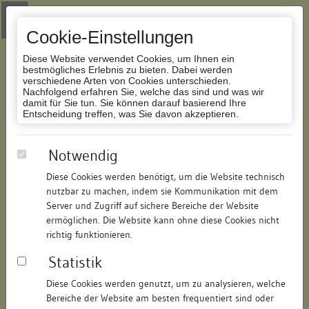
Zur Navigation springen
Zum Inhalt der Website springen
Login
|
Schriftgröße anpassen
|
Kontakt
|
Handbuch
|
Impressum
& Datenschutzerklärung
Cookie-Einstellungen
Diese Website verwendet Cookies, um Ihnen ein
bestmögliches Erlebnis zu bieten. Dabei werden
verschiedene Arten von Cookies unterschieden.
Nachfolgend erfahren Sie, welche das sind und was wir
Datenbank Bauforschung/Restaurierung
damit für Sie tun. Sie können darauf basierend Ihre
Entscheidung treffen, was Sie davon akzeptieren.
Schulgebäude; ehemalige
Notwendig
Lateinschule
Diese Cookies werden benötigt, um die Website technisch
nutzbar zu machen, indem sie Kommunikation mit dem
ID:
291319089068
/
Datum:
12.03.2009
Server und Zugriff auf sichere Bereiche der Website
Datenbestand:
Bauforschung und Restaurierung
ermöglichen. Die Website kann ohne diese Cookies nicht
richtig funktionieren.
Als PDF herunterladen:
Statistik
Alle Inhalte dieser Seite:
/
Diese Cookies werden genutzt, um zu analysieren, welche
Objektdaten
Bereiche der Website am besten frequentiert sind oder