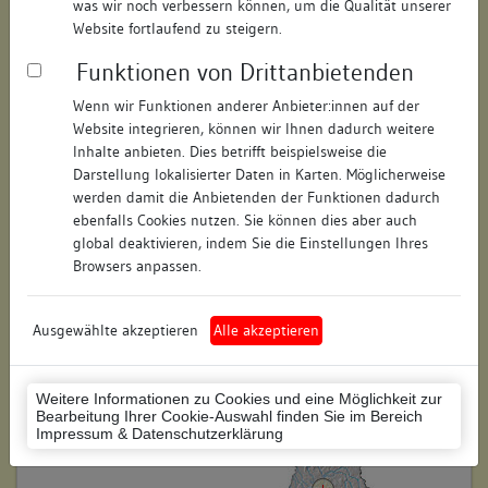
was wir noch verbessern können, um die Qualität unserer
Straße:
Kirchstraße
Website fortlaufend zu steigern.
Hausnummer:
79
Funktionen von Drittanbietenden
Postleitzahl:
74354
Wenn wir Funktionen anderer Anbieter:innen auf der
Website integrieren, können wir Ihnen dadurch weitere
Stadt-Teilort:
Besigheim
Inhalte anbieten. Dies betrifft beispielsweise die
Darstellung lokalisierter Daten in Karten. Möglicherweise
werden damit die Anbietenden der Funktionen dadurch
Regierungsbezirk:
Stuttgart
ebenfalls Cookies nutzen. Sie können dies aber auch
global deaktivieren, indem Sie die Einstellungen Ihres
Kreis:
Ludwigsburg (Landkreis)
Browsers anpassen.
Wohnplatzschlüssel:
8118007001
Flurstücknummer:
keine
Ausgewählte akzeptieren
Alle akzeptieren
Historischer Straßenname:
keiner
Weitere Informationen zu Cookies und eine Möglichkeit zur
Historische Gebäudenummer:
91
Bearbeitung Ihrer Cookie-Auswahl finden Sie im Bereich
Impressum & Datenschutzerklärung
Lage des Wohnplatzes: