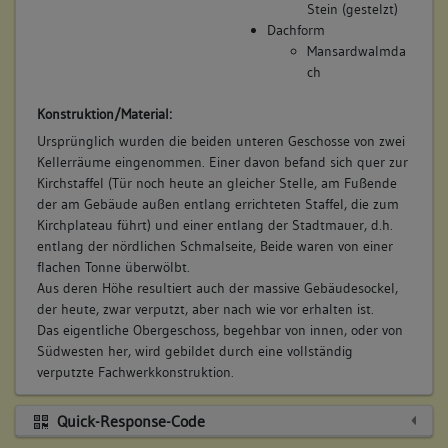
Verwendete Materialien
Bemerkung Familie:
Stein (gestelzt)
Stein
Dachform
Bemerkung Besitz:
Gewölbe
Mansardwalmda
Tonnengewölbe
kauft
ch
Dachgerüst Grundsystem
Beschreibung:
Sparrendach, q. geb. mit liegendem Stuhl
Konstruktion/Material:
Amtsbehausung
Dachform
Ursprünglich wurden die beiden unteren Geschosse von zwei
Beruf / Amt / Titel:
Mansardwalmdach
Kellerräume eingenommen. Einer davon befand sich quer zur
Expeditionsrat
Kirchstaffel (Tür noch heute an gleicher Stelle, am Fußende
Untervogt
der am Gebäude außen entlang errichteten Staffel, die zum
Kirchplateau führt) und einer entlang der Stadtmauer, d.h.
10. Bauphase:
Betroffene Gebäudeteile:
entlang der nördlichen Schmalseite, Beide waren von einer
(1743)
keine
flachen Tonne überwölbt.
Der Expeditionsrat Victor Stephan Essich, Untervogt zu
Aus deren Höhe resultiert auch der massive Gebäudesockel,
Besigheim, der bereits das Soelchow'sche Haus besitzt, kauft
der heute, zwar verputzt, aber nach wie vor erhalten ist.
auch das Deutsche Schulhaus: "Eine Behausung, samt dem
Das eigentliche Obergeschoss, begehbar von innen, oder von
12. Besitzer:in:
Essich, Victor Stephan
dabey befindl. Kuchingärttlen, darinnen bisher die Teutsche
Südwesten her, wird gebildet durch eine vollständig
(1743 - 1789)
Schul gehalten worden, oben in der Statt, zwischen der
verputzte Fachwerkkonstruktion.
Bemerkung Familie:
Allmand und sich selbst stehend, welches Haus ... Herr
Expeditionsrath, Vogt Essich anno 1743 von Fürstl.
Bemerkung Besitz:
Quick-Response-Code
Kirchenraths Collegio erkauft, und nachgehends solches
besitzt
nebst seinem Soelchow'schen Haus vom Boden niederreißen