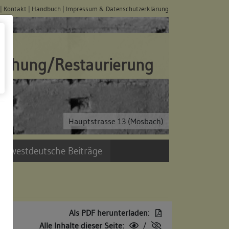
|
Kontakt
|
Handbuch
|
Impressum & Datenschutzerklärung
schung/Restaurierung
Hauptstrasse 13 (Mosbach)
üdwestdeutsche Beiträge
Als PDF herunterladen:
Alle Inhalte dieser Seite:
/