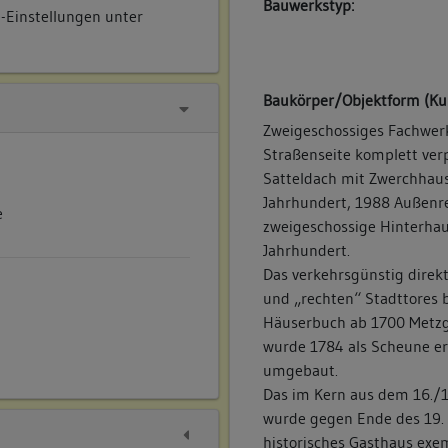
Bauwerkstyp:
e-Einstellungen unter
Baukörper/Objektform (Ku
Zweigeschossiges Fachwerk
Straßenseite komplett verp
Satteldach mit Zwerchhaus,
Jahrhundert, 1988 Außenre
e
zweigeschossige Hinterhaus
Jahrhundert.
Das verkehrsgünstig direk
und „rechten“ Stadttores 
Häuserbuch ab 1700 Metzg
wurde 1784 als Scheune e
umgebaut.
Das im Kern aus dem 16./
wurde gegen Ende des 19.
historisches Gasthaus exe