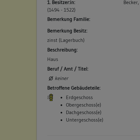
Wittib Hofstatt und Kellerlin, neben obiger 
1. Besitzer:in:
Becker,
(später Geb. Nr. 154/A). Herdtles Ehenachfo
(1494 - 1522)
Gotthardt Gebhardt. (a)
Bemerkung Familie:
Betroffene Gebäudeteile:
Bemerkung Besitz:
keine
zinst (Lagerbuch)
Beschreibung:
5. Bauphase:
Haus
(1744)
Beruf / Amt / Titel:
Der Hirschwirt Johann Balthas Herdtle ver
keiner
Bereich Aipertorstraße 2 an den Metzger j
Betroffene Gebäudeteile:
"Eine Behausung und Hofraithin beym rech
Nillen und der Stattmauren ... Stallung dab
Erdgeschoss
stattdessen von Rößleswirt Johann Jacob B
Obergeschoss(e)
Marktplatz 5. (a)
Dachgeschoss(e)
Untergeschoss(e)
Betroffene Gebäudeteile:
keine