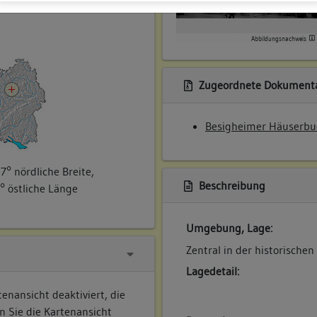
ner
Abbildungsnachweis
Zugeordnete Dokumenta
Besigheimer Häuserbu
7° nördliche Breite,
Beschreibung
° östliche Länge
Umgebung, Lage:
Zentral in der historischen
Lagedetail:
enansicht deaktiviert, die
n Sie die Kartenansicht