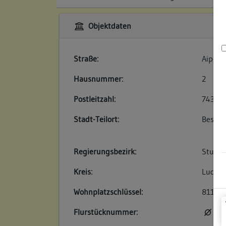
Objektdaten
Straße:
Aipert
Hausnummer:
2
Postleitzahl:
74354
Stadt-Teilort:
Besigh
Regierungsbezirk:
Stuttg
Kreis:
Ludwig
Wohnplatzschlüssel:
81180
Flurstücknummer:
kei