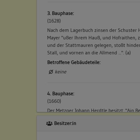
3. Bauphase:
(1628)
Nach dem Lagerbuch zinsen der Schuster 
Mayer "ußer Ihrem Hauß, und Hofraithen, z
und der Stattmauren gelegen, stoßt hinde
Stall, und vornen an die Allmend ...". (a)
Betroffene Gebäudeteile:
keine
4. Bauphase:
(1660)
Der Metzger Johann Herdtle besitzt: "Ain Be
und Stallung beym rechten Thor (ehemalig
Besitzer:in
Thorgässlen und hienach stehender Hofstatt
Hans Jacob Mercken Wittib ... Hierzu komb