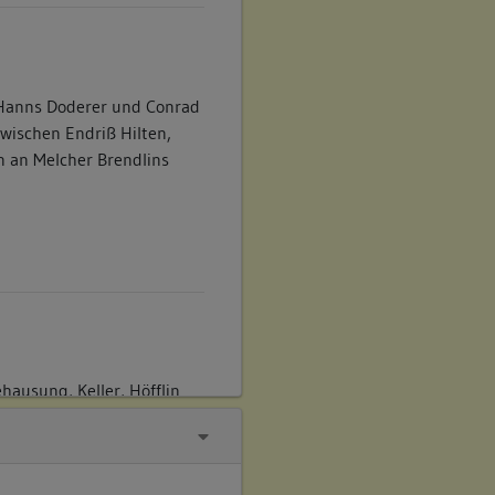
Hanns Doderer und Conrad
wischen Endriß Hilten,
n an Melcher Brendlins
hausung, Keller, Höfflin
es Aipertor), zwischen dem
 einer , andererseits
t weiter Hans Doderers