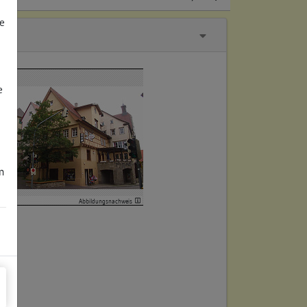
e
e
m
Abbildungsnachweis