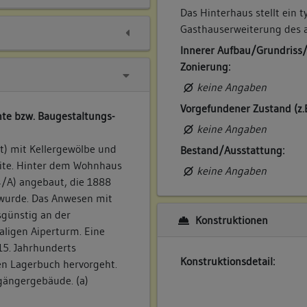
Das Hinterhaus stellt ein t
Gasthauserweiterung des 
Innerer Aufbau/Grundriss
Zonierung:
keine Angaben
Vorgefundener Zustand (z.
te bzw. Baugestaltungs-
keine Angaben
t) mit Kellergewölbe und
Bestand/Ausstattung:
eite. Hinter dem Wohnhaus
keine Angaben
4/A) angebaut, die 1888
 wurde. Das Anwesen mit
sgünstig an der
Konstruktionen
aligen Aiperturm. Eine
15. Jahrhunderts
Konstruktionsdetail:
en Lagerbuch hervorgeht.
gängergebäude. (a)