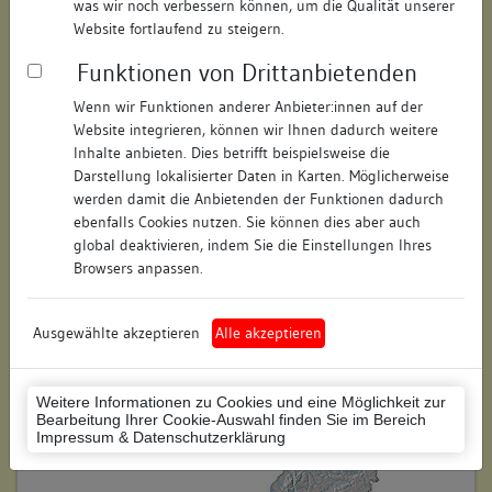
was wir noch verbessern können, um die Qualität unserer
Hausnummer:
18
Website fortlaufend zu steigern.
Funktionen von Drittanbietenden
Postleitzahl:
88212
Wenn wir Funktionen anderer Anbieter:innen auf der
Stadt-Teilort:
Ravensburg
Website integrieren, können wir Ihnen dadurch weitere
Inhalte anbieten. Dies betrifft beispielsweise die
Regierungsbezirk:
Tübingen
Darstellung lokalisierter Daten in Karten. Möglicherweise
werden damit die Anbietenden der Funktionen dadurch
Kreis:
Ravensburg (Landkreis)
ebenfalls Cookies nutzen. Sie können dies aber auch
global deaktivieren, indem Sie die Einstellungen Ihres
Wohnplatzschlüssel:
8436064109
Browsers anpassen.
Flurstücknummer:
keine
Ausgewählte akzeptieren
Alle akzeptieren
Historischer Straßenname:
keiner
Historische Gebäudenummer:
keine
Weitere Informationen zu Cookies und eine Möglichkeit zur
Bearbeitung Ihrer Cookie-Auswahl finden Sie im Bereich
Lage des Wohnplatzes:
Impressum & Datenschutzerklärung