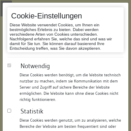
Zur Navigation springen
Zum Inhalt der Website springen
Login
|
Schriftgröße anpassen
|
Kontakt
|
Handbuch
|
Impressum
& Datenschutzerklärung
Cookie-Einstellungen
Diese Website verwendet Cookies, um Ihnen ein
bestmögliches Erlebnis zu bieten. Dabei werden
verschiedene Arten von Cookies unterschieden.
Nachfolgend erfahren Sie, welche das sind und was wir
Datenbank Bauforschung/Restaurierung
damit für Sie tun. Sie können darauf basierend Ihre
Entscheidung treffen, was Sie davon akzeptieren.
Wohnhaus
Notwendig
Diese Cookies werden benötigt, um die Website technisch
ID:
144450471917
/
Datum:
21.07.2015
nutzbar zu machen, indem sie Kommunikation mit dem
Datenbestand:
Bauforschung
Server und Zugriff auf sichere Bereiche der Website
ermöglichen. Die Website kann ohne diese Cookies nicht
Als PDF herunterladen:
richtig funktionieren.
Alle Inhalte dieser Seite:
/
Statistik
Objektdaten
Diese Cookies werden genutzt, um zu analysieren, welche
Bereiche der Website am besten frequentiert sind oder
Straße:
Marktstraße