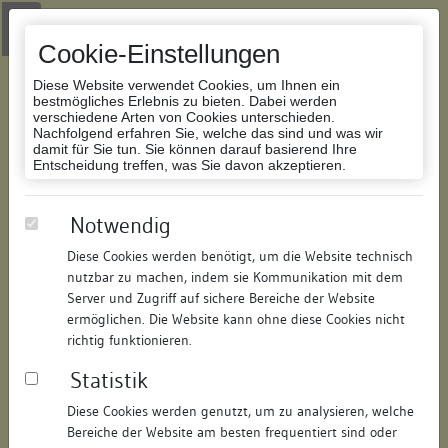
Zur Navigation springen
Zum Inhalt der Website springen
Login
|
Schriftgröße anpassen
|
Kontakt
|
Handbuch
|
Impressum
& Datenschutzerklärung
Cookie-Einstellungen
Diese Website verwendet Cookies, um Ihnen ein
bestmögliches Erlebnis zu bieten. Dabei werden
verschiedene Arten von Cookies unterschieden.
Nachfolgend erfahren Sie, welche das sind und was wir
Datenbank Bauforschung/Restaurierung
damit für Sie tun. Sie können darauf basierend Ihre
Entscheidung treffen, was Sie davon akzeptieren.
Gasthaus
Notwendig
Diese Cookies werden benötigt, um die Website technisch
ID:
146979946911
/
Datum:
04.08.2015
nutzbar zu machen, indem sie Kommunikation mit dem
Datenbestand:
Bauforschung
Server und Zugriff auf sichere Bereiche der Website
ermöglichen. Die Website kann ohne diese Cookies nicht
Als PDF herunterladen:
richtig funktionieren.
Alle Inhalte dieser Seite:
/
Statistik
Objektdaten
Diese Cookies werden genutzt, um zu analysieren, welche
Bereiche der Website am besten frequentiert sind oder
Straße:
Marienplatz