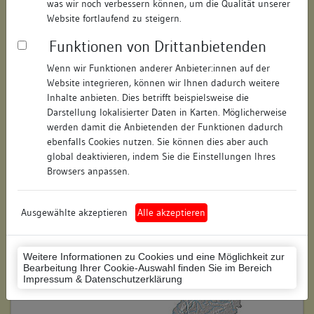
was wir noch verbessern können, um die Qualität unserer
Hausnummer:
19
Website fortlaufend zu steigern.
Funktionen von Drittanbietenden
Postleitzahl:
88212
Wenn wir Funktionen anderer Anbieter:innen auf der
Stadt-Teilort:
Ravensburg
Website integrieren, können wir Ihnen dadurch weitere
Inhalte anbieten. Dies betrifft beispielsweise die
Regierungsbezirk:
Tübingen
Darstellung lokalisierter Daten in Karten. Möglicherweise
werden damit die Anbietenden der Funktionen dadurch
Kreis:
Ravensburg (Landkreis)
ebenfalls Cookies nutzen. Sie können dies aber auch
global deaktivieren, indem Sie die Einstellungen Ihres
Wohnplatzschlüssel:
8436064109
Browsers anpassen.
Flurstücknummer:
keine
Ausgewählte akzeptieren
Alle akzeptieren
Historischer Straßenname:
keiner
Historische Gebäudenummer:
keine
Weitere Informationen zu Cookies und eine Möglichkeit zur
Bearbeitung Ihrer Cookie-Auswahl finden Sie im Bereich
Lage des Wohnplatzes:
Impressum & Datenschutzerklärung